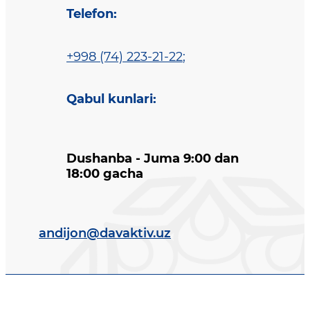
Telefon
:
+998 (74) 223-21-22
;
Qabul kunlari
:
Dushanba - Juma 9:00 dan
18:00 gacha
andijon@davaktiv.uz