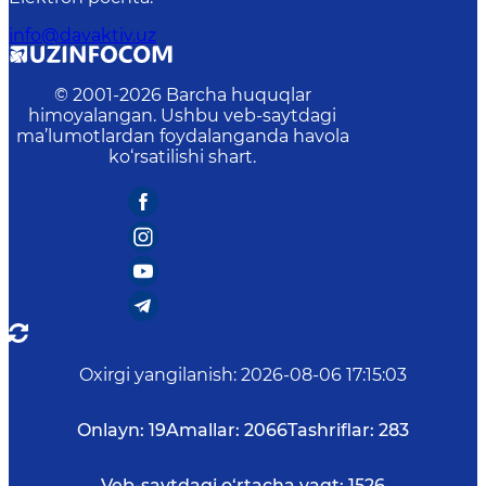
info@davaktiv.uz
© 2001-
2026
Barcha huquqlar
himoyalangan. Ushbu veb-saytdagi
ma’lumotlardan foydalanganda havola
ko‘rsatilishi shart.
Oxirgi yangilanish
:
2026-08-06 17:15:03
Onlayn:
19
Amallar:
2066
Tashriflar:
283
Veb-saytdagi o‘rtacha vaqt:
1526