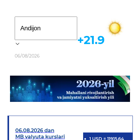
Davlat dasturi
+21.9
Ob-havo
06/08/2026
06.08.2026 dan
MB valyuta kurslari
1
USD
=
11915.64