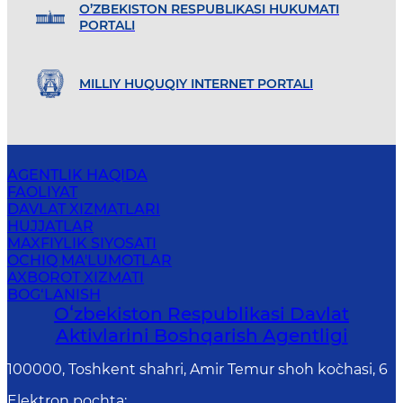
O’ZBEKISTON RESPUBLIKASI HUKUMATI
PORTALI
MILLIY HUQUQIY INTERNET PORTALI
AGENTLIK HAQIDA
FAOLIYAT
DAVLAT XIZMATLARI
HUJJATLAR
MAXFIYLIK SIYOSATI
OCHIQ MA'LUMOTLAR
AXBOROT XIZMATI
BOG‘LANISH
Oʻzbekiston Respublikasi Davlat
Aktivlarini Boshqarish Agentligi
100000, Toshkent shahri, Amir Temur shoh ko`chasi, 6
Elektron pochta
: