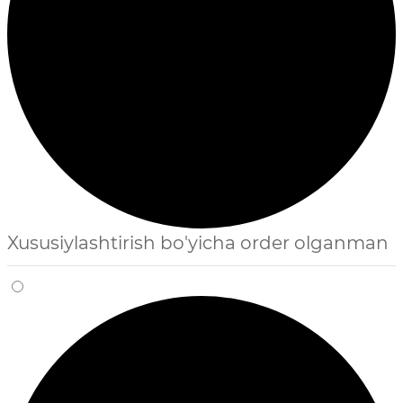
Xususiylashtirish bo'yicha order olganman