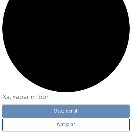
Xa, xabarim bor
Ovoz berish
Natijalar