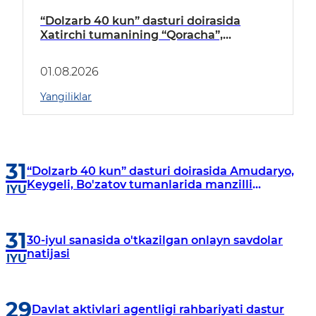
“Dolzarb 40 kun” dasturi doirasida
Xatirchi tumanining “Qoracha”,
“Nayman”, “A.Navoiy” va “Damariq”
mahallalarida manzilli o‘rganishlar olib
01.08.2026
borildi
Yangiliklar
31
“Dolzarb 40 kun” dasturi doirasida Amudaryo,
Keygeli, Bo'zatov tumanlarida manzilli
IYU
o‘rganishlar olib borildi
31
30-iyul sanasida o'tkazilgan onlayn savdolar
natijasi
IYU
29
Davlat aktivlari agentligi rahbariyati dastur