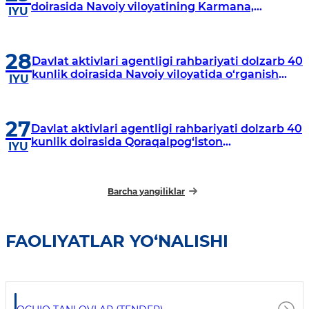
doirasida Navoiy viloyatining Karmana,
IYU
Navbahor, Xatirchi va Nurota tumanlarida
o‘rganish o‘tkazmoqda
28
Davlat aktivlari agentligi rahbariyati dolzarb 40
kunlik doirasida Navoiy viloyatida o‘rganish
IYU
o‘tkazdi
27
Davlat aktivlari agentligi rahbariyati dolzarb 40
kunlik doirasida Qoraqalpog‘iston
IYU
Respublikasida o‘rganish o‘tkazmoqda
Barcha yangiliklar
FAOLIYATLAR YO‘NALISHI