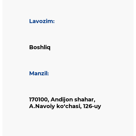
Lavozim
:
Boshliq
Manzil
:
170100, Andijon shahar,
A.Navoiy ko‘chasi, 126-uy