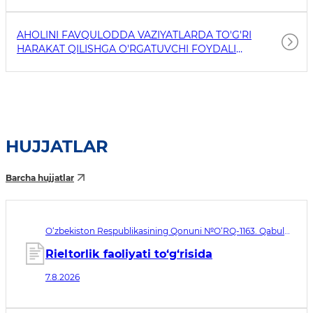
AHOLINI FAVQULODDA VAZIYATLARDA TO'G'RI
HARAKAT QILISHGA O'RGATUVCHI FOYDALI
HAVOLALAR
HUJJATLAR
Barcha hujjatlar
O‘zbekiston Respublikasining Qonuni №O‘RQ-1163. Qabul
qilingan sana 07.08.2026. Kuchga kirish sanasi 08.11.2026
Rieltorlik faoliyati to‘g‘risida
7.8.2026