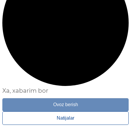
Xa, xabarim bor
Ovoz berish
Natijalar