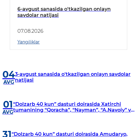
6-avgust sanasida o'tkazilgan onlayn
savdolar natijasi
07.08.2026
Yangiliklar
04
3-avgust sanasida o'tkazilgan onlayn savdolar
natijasi
AVG
01
“Dolzarb 40 kun” dasturi doirasida Xatirchi
tumanining “Qoracha”, “Nayman”, “A.Navoiy” va
AVG
“Damariq” mahallalarida manzilli o‘rganishlar
olib borildi
31
“Dolzarb 40 kun” dasturi doirasida Amudaryo,