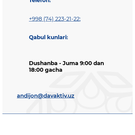
Telefon
:
+998 (74) 223-21-22
;
Qabul kunlari
:
Dushanba - Juma 9:00 dan
18:00 gacha
andijon@davaktiv.uz