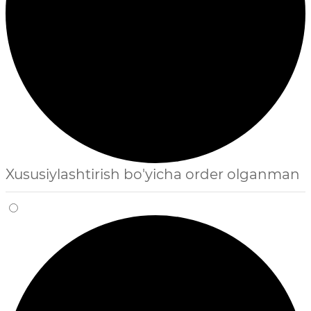
Xususiylashtirish bo'yicha order olganman