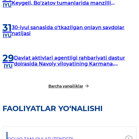
Keygeli, Bo'zatov tumanlarida manzilli
IYU
o‘rganishlar olib borildi
31
30-iyul sanasida o'tkazilgan onlayn savdolar
natijasi
IYU
29
Davlat aktivlari agentligi rahbariyati dastur
doirasida Navoiy viloyatining Karmana,
IYU
Navbahor, Xatirchi va Nurota tumanlarida
o‘rganish o‘tkazmoqda
Barcha yangiliklar
FAOLIYATLAR YO‘NALISHI