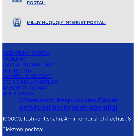
PORTALI
MILLIY HUQUQIY INTERNET PORTALI
AGENTLIK HAQIDA
FAOLIYAT
DAVLAT XIZMATLARI
HUJJATLAR
MAXFIYLIK SIYOSATI
OCHIQ MA'LUMOTLAR
AXBOROT XIZMATI
BOG‘LANISH
Oʻzbekiston Respublikasi Davlat
Aktivlarini Boshqarish Agentligi
100000, Toshkent shahri, Amir Temur shoh ko`chasi, 6
Elektron pochta
: