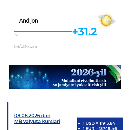
Davlat dasturi
+31.2
Ob-havo
08/08/2026
08.08.2026 dan
MB valyuta kurslari
1
USD
=
11915.64
1
EUR
=
13749.46