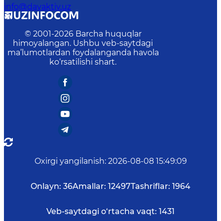
info@davaktiv.uz
© 2001-
2026
Barcha huquqlar
himoyalangan. Ushbu veb-saytdagi
ma’lumotlardan foydalanganda havola
ko‘rsatilishi shart.
Oxirgi yangilanish
:
2026-08-08 15:49:09
Onlayn:
36
Amallar:
12497
Tashriflar:
1964
Veb-saytdagi o‘rtacha vaqt:
1431