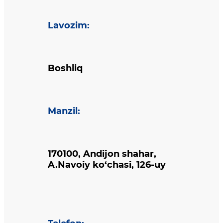
Lavozim
:
Boshliq
Manzil
:
170100, Andijon shahar,
A.Navoiy ko‘chasi, 126-uy