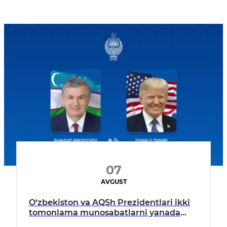
07
AVGUST
O‘zbekiston va AQSh Prezidentlari ikki
tomonlama munosabatlarni yanada
mustahkamlash istiqbollarini