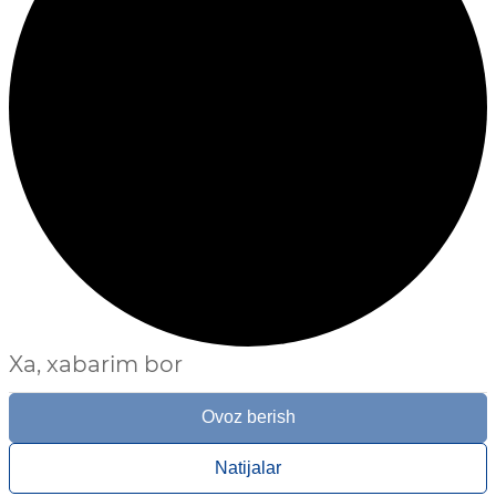
Xa, xabarim bor
Ovoz berish
Natijalar