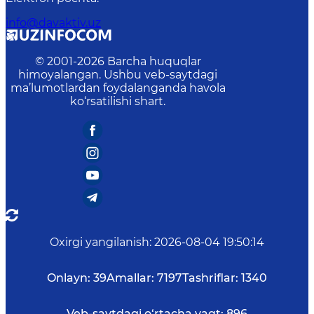
info@davaktiv.uz
© 2001-
2026
Barcha huquqlar
himoyalangan. Ushbu veb-saytdagi
ma’lumotlardan foydalanganda havola
ko‘rsatilishi shart.
Oxirgi yangilanish
:
2026-08-04 19:50:14
Onlayn:
39
Amallar:
7197
Tashriflar:
1340
Veb-saytdagi o‘rtacha vaqt:
896