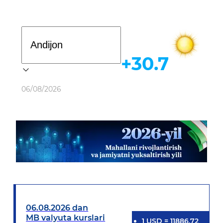
Davlat dasturi
+30.7
Ob-havo
06/08/2026
06.08.2026 dan
MB valyuta kurslari
1
USD
=
11886.72