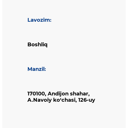
Lavozim
:
Boshliq
Manzil
:
170100, Andijon shahar,
A.Navoiy ko‘chasi, 126-uy