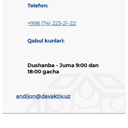
Telefon
:
+998 (74) 223-21-22
;
Qabul kunlari
:
Dushanba - Juma 9:00 dan
18:00 gacha
andijon@davaktiv.uz