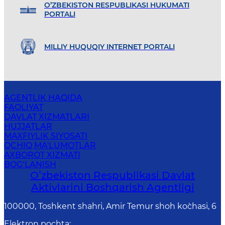
O’ZBEKISTON RESPUBLIKASI HUKUMATI
PORTALI
MILLIY HUQUQIY INTERNET PORTALI
AGENTLIK HAQIDA
FAOLIYAT
DAVLAT XIZMATLARI
HUJJATLAR
MAXFIYLIK SIYOSATI
OCHIQ MA'LUMOTLAR
AXBOROT XIZMATI
BOG‘LANISH
Oʻzbekiston Respublikasi Davlat
Aktivlarini Boshqarish Agentligi
100000, Toshkent shahri, Amir Temur shoh ko`chasi, 6
Elektron pochta
: