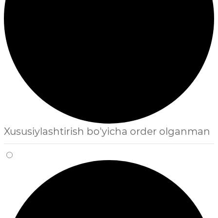
Xususiylashtirish bo'yicha order olganman