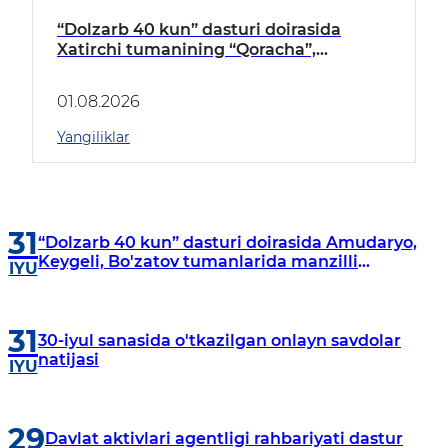
“Dolzarb 40 kun” dasturi doirasida
Xatirchi tumanining “Qoracha”,
“Nayman”, “A.Navoiy” va “Damariq”
mahallalarida manzilli o‘rganishlar olib
01.08.2026
borildi
Yangiliklar
31
“Dolzarb 40 kun” dasturi doirasida Amudaryo,
Keygeli, Bo'zatov tumanlarida manzilli
IYU
o‘rganishlar olib borildi
31
30-iyul sanasida o'tkazilgan onlayn savdolar
natijasi
IYU
29
Davlat aktivlari agentligi rahbariyati dastur