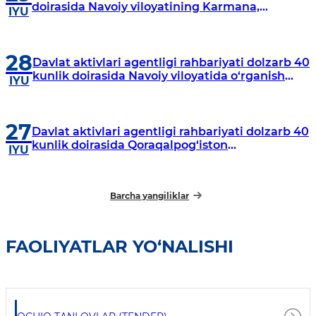
doirasida Navoiy viloyatining Karmana,
IYU
Navbahor, Xatirchi va Nurota tumanlarida
o‘rganish o‘tkazmoqda
28
Davlat aktivlari agentligi rahbariyati dolzarb 40
kunlik doirasida Navoiy viloyatida o‘rganish
IYU
o‘tkazdi
27
Davlat aktivlari agentligi rahbariyati dolzarb 40
kunlik doirasida Qoraqalpog‘iston
IYU
Respublikasida o‘rganish o‘tkazmoqda
Barcha yangiliklar
FAOLIYATLAR YO‘NALISHI