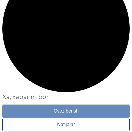
Xa, xabarim bor
Ovoz berish
Natijalar