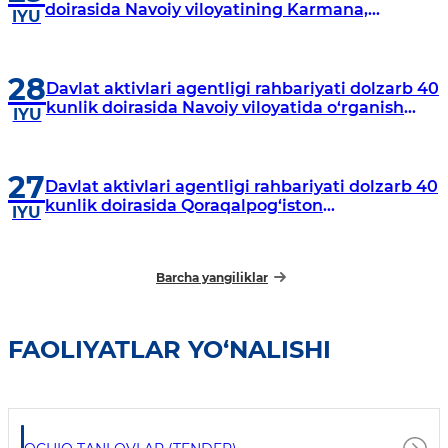
doirasida Navoiy viloyatining Karmana,
IYU
Navbahor, Xatirchi va Nurota tumanlarida
o‘rganish o‘tkazmoqda
28
Davlat aktivlari agentligi rahbariyati dolzarb 40
kunlik doirasida Navoiy viloyatida o‘rganish
IYU
o‘tkazdi
27
Davlat aktivlari agentligi rahbariyati dolzarb 40
kunlik doirasida Qoraqalpog‘iston
IYU
Respublikasida o‘rganish o‘tkazmoqda
Barcha yangiliklar
FAOLIYATLAR YO‘NALISHI