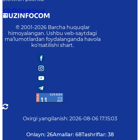
info@davaktiv.uz
© 2001-
2026
Barcha huquqlar
himoyalangan. Ushbu veb-saytdagi
ma’lumotlardan foydalanganda havola
ko‘rsatilishi shart.
Oxirgi yangilanish
:
2026-08-06 17:15:03
Onlayn:
26
Amallar:
68
Tashriflar:
38