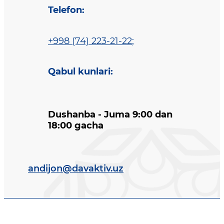
Telefon
:
+998 (74) 223-21-22
;
Qabul kunlari
:
Dushanba - Juma 9:00 dan
18:00 gacha
andijon@davaktiv.uz