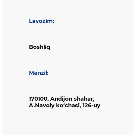
Lavozim
:
Boshliq
Manzil
:
170100, Andijon shahar,
A.Navoiy ko‘chasi, 126-uy