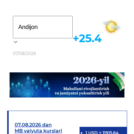
Davlat dasturi
+25.4
Ob-havo
07/08/2026
07.08.2026 dan
MB valyuta kurslari
1
USD
=
11915.64