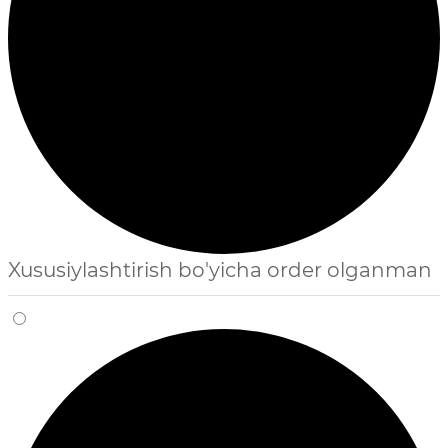
Xususiylashtirish bo'yicha order olganman