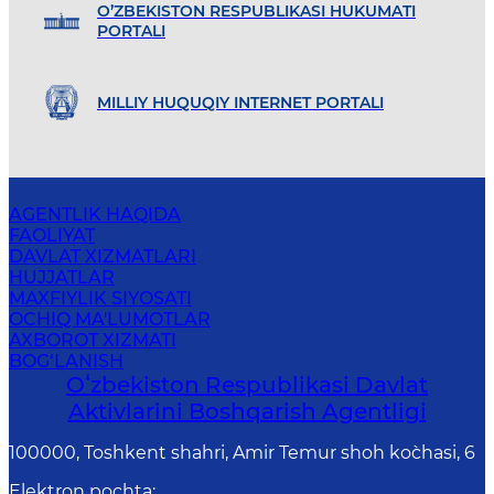
O’ZBEKISTON RESPUBLIKASI HUKUMATI
PORTALI
MILLIY HUQUQIY INTERNET PORTALI
AGENTLIK HAQIDA
FAOLIYAT
DAVLAT XIZMATLARI
HUJJATLAR
MAXFIYLIK SIYOSATI
OCHIQ MA'LUMOTLAR
AXBOROT XIZMATI
BOG‘LANISH
Oʻzbekiston Respublikasi Davlat
Aktivlarini Boshqarish Agentligi
100000, Toshkent shahri, Amir Temur shoh ko`chasi, 6
Elektron pochta
: