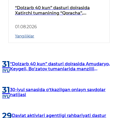
“Dolzarb 40 kun” dasturi doirasida
Xatirchi tumanining “Qoracha”,
“Nayman”, “A.Navoiy” va “Damariq”
mahallalarida manzilli o‘rganishlar olib
01.08.2026
borildi
Yangiliklar
31
“Dolzarb 40 kun” dasturi doirasida Amudaryo,
Keygeli, Bo'zatov tumanlarida manzilli
IYU
o‘rganishlar olib borildi
31
30-iyul sanasida o'tkazilgan onlayn savdolar
natijasi
IYU
29
Davlat aktivlari agentligi rahbariyati dastur