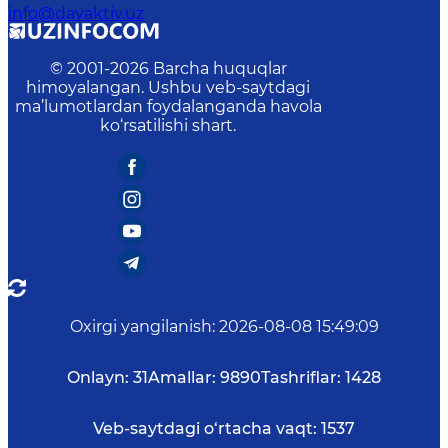
info@davaktiv.uz
© 2001-
2026
Barcha huquqlar
himoyalangan. Ushbu veb-saytdagi
ma’lumotlardan foydalanganda havola
ko‘rsatilishi shart.
Oxirgi yangilanish
:
2026-08-08 15:49:09
Onlayn:
31
Amallar:
9890
Tashriflar:
1428
Veb-saytdagi o‘rtacha vaqt:
1537