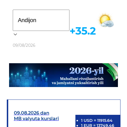
Davlat dasturi
+35.2
Ob-havo
09/08/2026
09.08.2026 dan
MB valyuta kurslari
1
USD
=
11915.64
1
EUR
=
13749.46