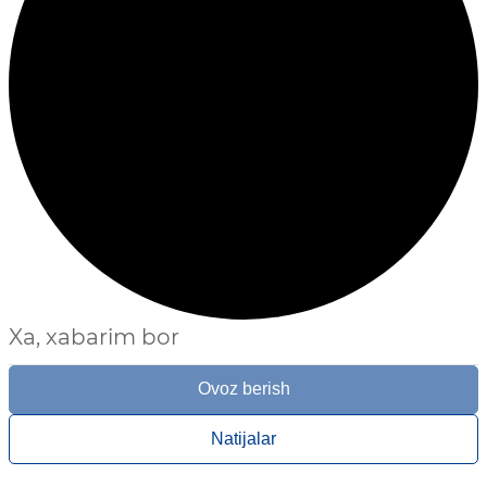
Xa, xabarim bor
Ovoz berish
Natijalar