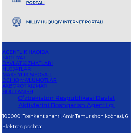
PORTALI
MILLIY HUQUQIY INTERNET PORTALI
AGENTLIK HAQIDA
FAOLIYAT
DAVLAT XIZMATLARI
HUJJATLAR
MAXFIYLIK SIYOSATI
OCHIQ MA'LUMOTLAR
AXBOROT XIZMATI
BOG‘LANISH
Oʻzbekiston Respublikasi Davlat
Aktivlarini Boshqarish Agentligi
100000, Toshkent shahri, Amir Temur shoh ko`chasi, 6
Elektron pochta
: