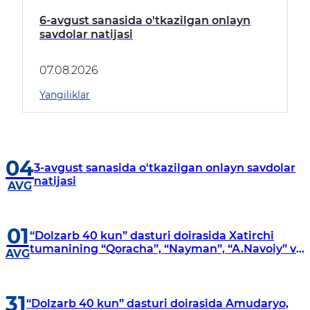
6-avgust sanasida o'tkazilgan onlayn
savdolar natijasi
07.08.2026
Yangiliklar
04
3-avgust sanasida o'tkazilgan onlayn savdolar
natijasi
AVG
01
“Dolzarb 40 kun” dasturi doirasida Xatirchi
tumanining “Qoracha”, “Nayman”, “A.Navoiy” va
AVG
“Damariq” mahallalarida manzilli o‘rganishlar
olib borildi
31
“Dolzarb 40 kun” dasturi doirasida Amudaryo,