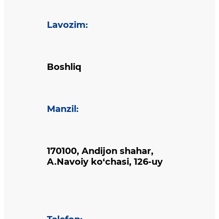
Lavozim
:
Boshliq
Manzil
:
170100, Andijon shahar,
A.Navoiy ko‘chasi, 126-uy