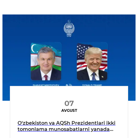
07
AVGUST
O‘zbekiston va AQSh Prezidentlari ikki
tomonlama munosabatlarni yanada
mustahkamlash istiqbollarini