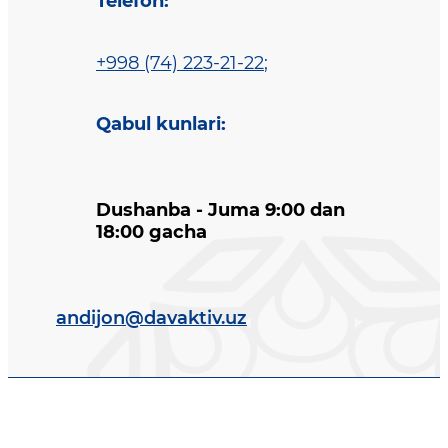
Telefon
:
+998 (74) 223-21-22
;
Qabul kunlari
:
Dushanba - Juma 9:00 dan
18:00 gacha
andijon@davaktiv.uz