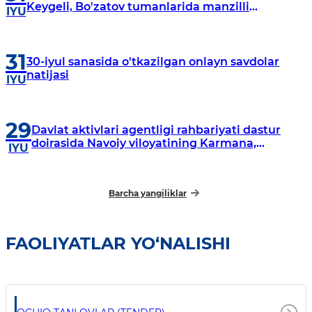
Keygeli, Bo'zatov tumanlarida manzilli
IYU
o‘rganishlar olib borildi
31
30-iyul sanasida o'tkazilgan onlayn savdolar
natijasi
IYU
29
Davlat aktivlari agentligi rahbariyati dastur
doirasida Navoiy viloyatining Karmana,
IYU
Navbahor, Xatirchi va Nurota tumanlarida
o‘rganish o‘tkazmoqda
Barcha yangiliklar
FAOLIYATLAR YO‘NALISHI