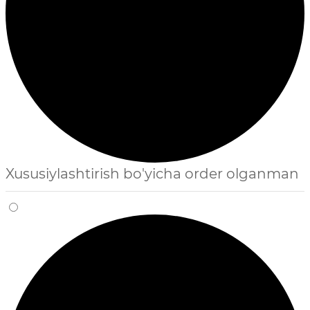
Xususiylashtirish bo'yicha order olganman