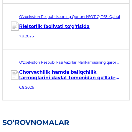
O‘zbekiston Respublikasining Qonuni №O‘RQ-1163. Qabul
qilingan sana 07.08.2026. Kuchga kirish sanasi 08.11.2026
Rieltorlik faoliyati to‘g‘risida
7.8.2026
O‘zbekiston Respublikasi Vazirlar Mahkamasining qarori
№435. Qabul qilingan sana 06.08.2026. Kuchga kirish
sanasi 07.08.2026
Chorvachilik hamda baliqchilik
tarmoqlarini davlat tomonidan qo‘llab-
quvvatlashning qo‘shimcha chora-
6.8.2026
tadbirlari to‘g‘risida
SO‘ROVNOMALAR