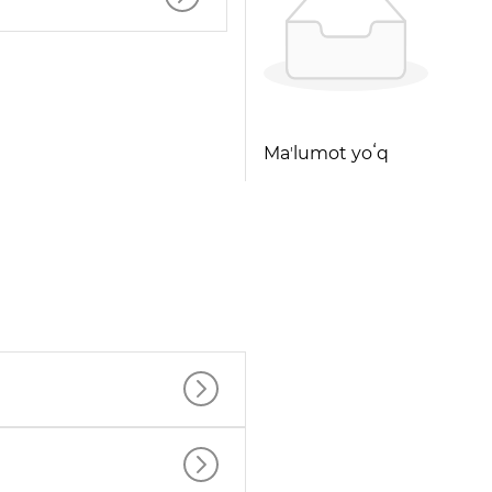
Maʼlumot yoʻq