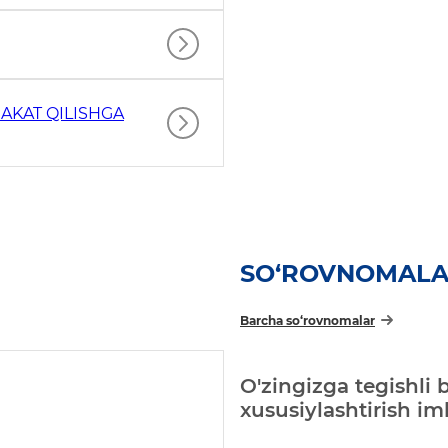
AKAT QILISHGA
SO‘ROVNOMAL
Barcha so‘rovnomalar
O'zingizga tegishli 
xususiylashtirish i