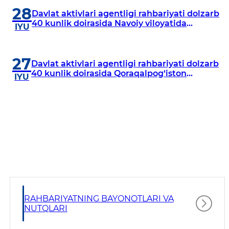
28
Davlat aktivlari agentligi rahbariyati dolzarb
40 kunlik doirasida Navoiy viloyatida
IYU
o‘rganish o‘tkazdi
27
Davlat aktivlari agentligi rahbariyati dolzarb
40 kunlik doirasida Qoraqalpog‘iston
IYU
Respublikasida o‘rganish o‘tkazmoqda
RAHBARIYATNING BAYONOTLARI VA
NUTQLARI