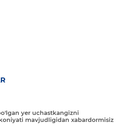
AR
bo'lgan yer uchastkangizni
mkoniyati mavjudligidan xabardormisiz