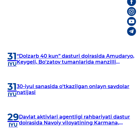
31
“Dolzarb 40 kun” dasturi doirasida Amudaryo,
Keygeli, Bo'zatov tumanlarida manzilli
IYU
o‘rganishlar olib borildi
31
30-iyul sanasida o'tkazilgan onlayn savdolar
natijasi
IYU
29
Davlat aktivlari agentligi rahbariyati dastur
doirasida Navoiy viloyatining Karmana,
IYU
Navbahor, Xatirchi va Nurota tumanlarida
o‘rganish o‘tkazmoqda