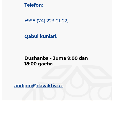
Telefon
:
+998 (74) 223-21-22
;
Qabul kunlari
:
Dushanba - Juma 9:00 dan
18:00 gacha
andijon@davaktiv.uz