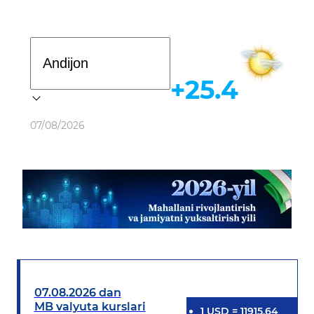
Davlat dasturi
+25.4
Ob-havo
07/08/2026
07.08.2026 dan
MB valyuta kurslari
1
USD
=
11915.64