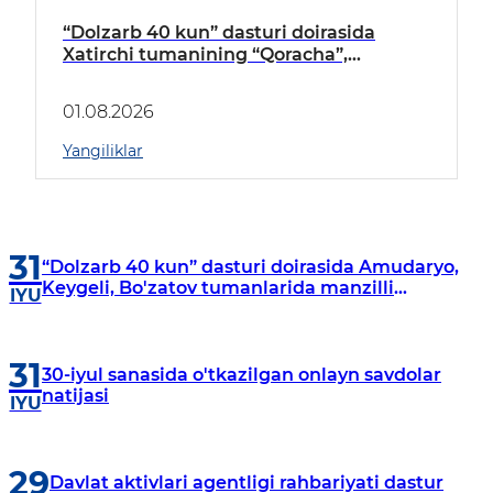
“Dolzarb 40 kun” dasturi doirasida
Xatirchi tumanining “Qoracha”,
“Nayman”, “A.Navoiy” va “Damariq”
mahallalarida manzilli o‘rganishlar olib
01.08.2026
borildi
Yangiliklar
31
“Dolzarb 40 kun” dasturi doirasida Amudaryo,
Keygeli, Bo'zatov tumanlarida manzilli
IYU
o‘rganishlar olib borildi
31
30-iyul sanasida o'tkazilgan onlayn savdolar
natijasi
IYU
29
Davlat aktivlari agentligi rahbariyati dastur