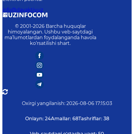
info@davaktiv.uz
© 2001-
2026
Barcha huquqlar
himoyalangan. Ushbu veb-saytdagi
ma’lumotlardan foydalanganda havola
ko‘rsatilishi shart.
Oxirgi yangilanish
:
2026-08-06 17:15:03
Onlayn:
24
Amallar:
68
Tashriflar:
38
Veb-saytdagi o‘rtacha vaqt:
50