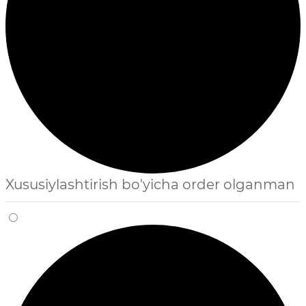
Xususiylashtirish bo'yicha order olganman