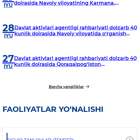
doirasida Navoiy viloyatining Karmana,
IYU
Navbahor, Xatirchi va Nurota tumanlarida
o‘rganish o‘tkazmoqda
28
Davlat aktivlari agentligi rahbariyati dolzarb 40
kunlik doirasida Navoiy viloyatida o‘rganish
IYU
o‘tkazdi
27
Davlat aktivlari agentligi rahbariyati dolzarb 40
kunlik doirasida Qoraqalpog‘iston
IYU
Respublikasida o‘rganish o‘tkazmoqda
Barcha yangiliklar
FAOLIYATLAR YO‘NALISHI