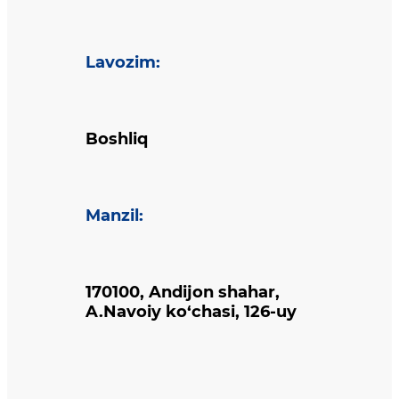
Lavozim
:
Boshliq
Manzil
:
170100, Andijon shahar,
A.Navoiy ko‘chasi, 126-uy