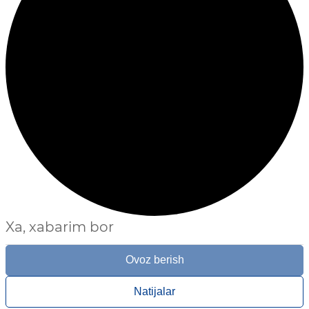
Xa, xabarim bor
Ovoz berish
Natijalar