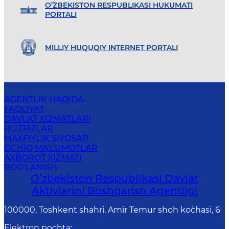
O’ZBEKISTON RESPUBLIKASI HUKUMATI
PORTALI
MILLIY HUQUQIY INTERNET PORTALI
AGENTLIK HAQIDA
FAOLIYAT
DAVLAT XIZMATLARI
HUJJATLAR
MAXFIYLIK SIYOSATI
OCHIQ MA'LUMOTLAR
AXBOROT XIZMATI
BOG‘LANISH
Oʻzbekiston Respublikasi Davlat
Aktivlarini Boshqarish Agentligi
100000, Toshkent shahri, Amir Temur shoh ko`chasi, 6
Elektron pochta
: