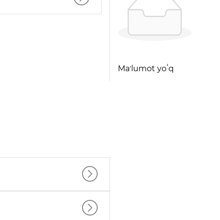
Maʼlumot yoʻq