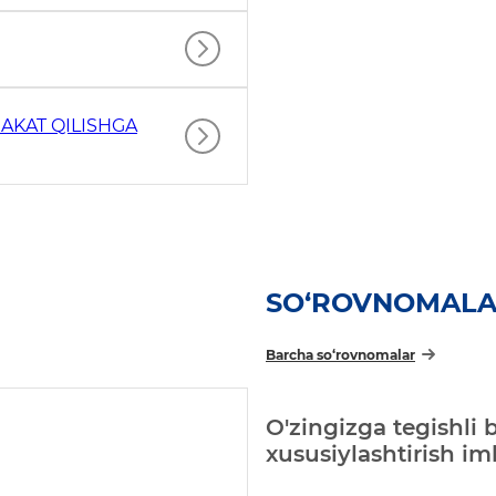
AKAT QILISHGA
SO‘ROVNOMAL
Barcha so‘rovnomalar
O'zingizga tegishli 
xususiylashtirish i