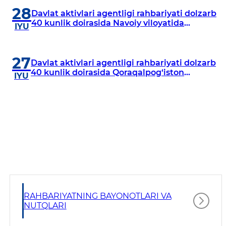
28
Davlat aktivlari agentligi rahbariyati dolzarb
40 kunlik doirasida Navoiy viloyatida
IYU
o‘rganish o‘tkazdi
27
Davlat aktivlari agentligi rahbariyati dolzarb
40 kunlik doirasida Qoraqalpog‘iston
IYU
Respublikasida o‘rganish o‘tkazmoqda
RAHBARIYATNING BAYONOTLARI VA
NUTQLARI