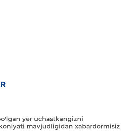
AR
bo'lgan yer uchastkangizni
mkoniyati mavjudligidan xabardormisiz