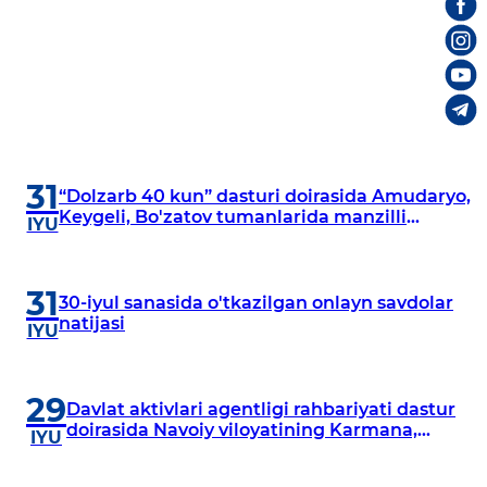
31
“Dolzarb 40 kun” dasturi doirasida Amudaryo,
Keygeli, Bo'zatov tumanlarida manzilli
IYU
o‘rganishlar olib borildi
31
30-iyul sanasida o'tkazilgan onlayn savdolar
natijasi
IYU
29
Davlat aktivlari agentligi rahbariyati dastur
doirasida Navoiy viloyatining Karmana,
IYU
Navbahor, Xatirchi va Nurota tumanlarida
o‘rganish o‘tkazmoqda