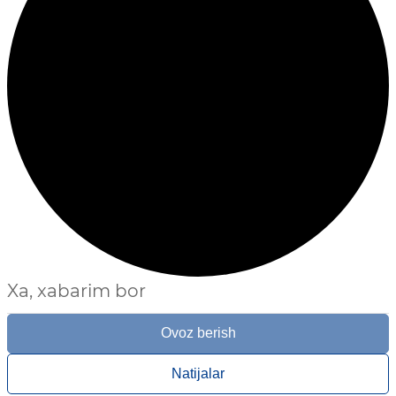
Xa, xabarim bor
Ovoz berish
Natijalar