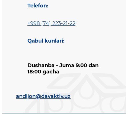
Telefon
:
+998 (74) 223-21-22
;
Qabul kunlari
:
Dushanba - Juma 9:00 dan
18:00 gacha
andijon@davaktiv.uz