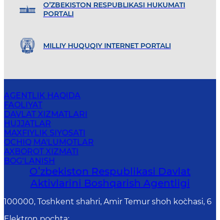
O’ZBEKISTON RESPUBLIKASI HUKUMATI
PORTALI
MILLIY HUQUQIY INTERNET PORTALI
AGENTLIK HAQIDA
FAOLIYAT
DAVLAT XIZMATLARI
HUJJATLAR
MAXFIYLIK SIYOSATI
OCHIQ MA'LUMOTLAR
AXBOROT XIZMATI
BOG‘LANISH
Oʻzbekiston Respublikasi Davlat
Aktivlarini Boshqarish Agentligi
100000, Toshkent shahri, Amir Temur shoh ko`chasi, 6
Elektron pochta
: