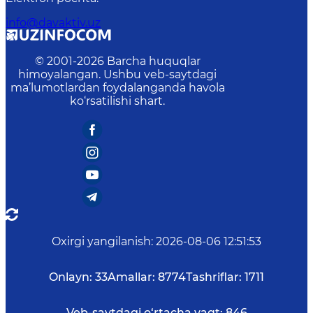
info@davaktiv.uz
© 2001-
2026
Barcha huquqlar
himoyalangan. Ushbu veb-saytdagi
ma’lumotlardan foydalanganda havola
ko‘rsatilishi shart.
Oxirgi yangilanish
:
2026-08-06 12:51:53
Onlayn:
33
Amallar:
8774
Tashriflar:
1711
Veb-saytdagi o‘rtacha vaqt:
846