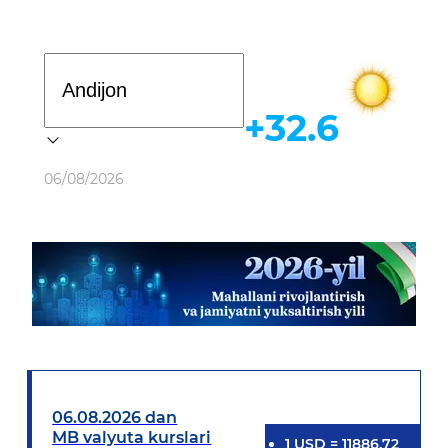
Davlat dasturi
+32.6
Ob-havo
06/08/2026
06.08.2026 dan
MB valyuta kurslari
1
USD
=
11886.72