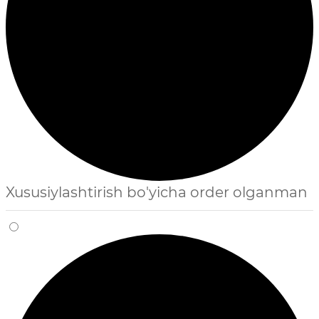
Xususiylashtirish bo'yicha order olganman