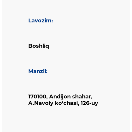
Lavozim
:
Boshliq
Manzil
:
170100, Andijon shahar,
A.Navoiy ko‘chasi, 126-uy