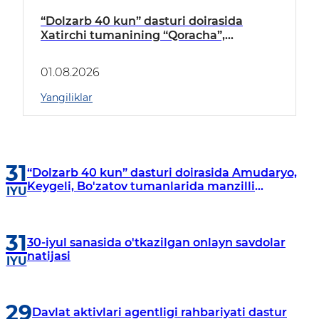
“Dolzarb 40 kun” dasturi doirasida
Xatirchi tumanining “Qoracha”,
“Nayman”, “A.Navoiy” va “Damariq”
mahallalarida manzilli o‘rganishlar olib
01.08.2026
borildi
Yangiliklar
31
“Dolzarb 40 kun” dasturi doirasida Amudaryo,
Keygeli, Bo'zatov tumanlarida manzilli
IYU
o‘rganishlar olib borildi
31
30-iyul sanasida o'tkazilgan onlayn savdolar
natijasi
IYU
29
Davlat aktivlari agentligi rahbariyati dastur