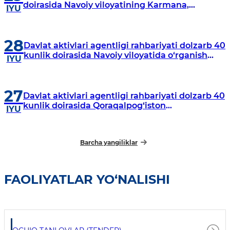
doirasida Navoiy viloyatining Karmana,
IYU
Navbahor, Xatirchi va Nurota tumanlarida
o‘rganish o‘tkazmoqda
28
Davlat aktivlari agentligi rahbariyati dolzarb 40
kunlik doirasida Navoiy viloyatida o‘rganish
IYU
o‘tkazdi
27
Davlat aktivlari agentligi rahbariyati dolzarb 40
kunlik doirasida Qoraqalpog‘iston
IYU
Respublikasida o‘rganish o‘tkazmoqda
Barcha yangiliklar
FAOLIYATLAR YO‘NALISHI