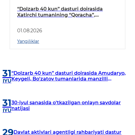
“Dolzarb 40 kun” dasturi doirasida
Xatirchi tumanining “Qoracha”,
“Nayman”, “A.Navoiy” va “Damariq”
mahallalarida manzilli o‘rganishlar olib
01.08.2026
borildi
Yangiliklar
31
“Dolzarb 40 kun” dasturi doirasida Amudaryo,
Keygeli, Bo'zatov tumanlarida manzilli
IYU
o‘rganishlar olib borildi
31
30-iyul sanasida o'tkazilgan onlayn savdolar
natijasi
IYU
29
Davlat aktivlari agentligi rahbariyati dastur