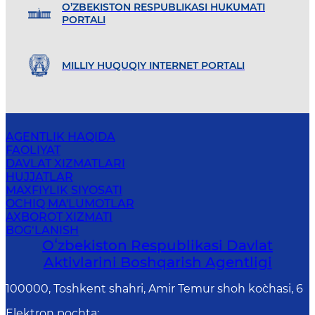
O’ZBEKISTON RESPUBLIKASI HUKUMATI
PORTALI
MILLIY HUQUQIY INTERNET PORTALI
AGENTLIK HAQIDA
FAOLIYAT
DAVLAT XIZMATLARI
HUJJATLAR
MAXFIYLIK SIYOSATI
OCHIQ MA'LUMOTLAR
AXBOROT XIZMATI
BOG‘LANISH
Oʻzbekiston Respublikasi Davlat
Aktivlarini Boshqarish Agentligi
100000, Toshkent shahri, Amir Temur shoh ko`chasi, 6
Elektron pochta
: