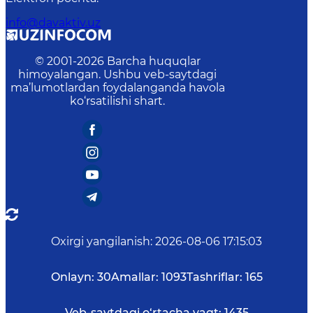
info@davaktiv.uz
© 2001-
2026
Barcha huquqlar
himoyalangan. Ushbu veb-saytdagi
ma’lumotlardan foydalanganda havola
ko‘rsatilishi shart.
Oxirgi yangilanish
:
2026-08-06 17:15:03
Onlayn:
30
Amallar:
1093
Tashriflar:
165
Veb-saytdagi o‘rtacha vaqt:
1435