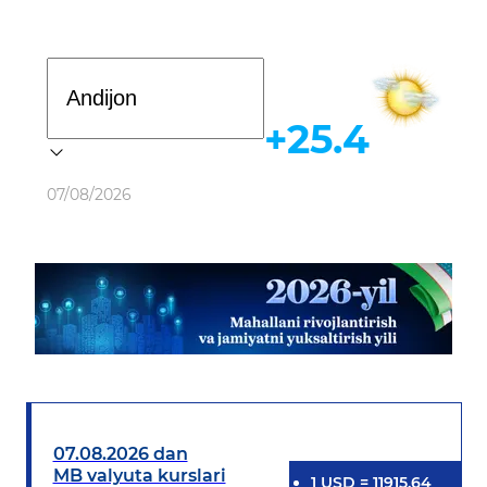
Davlat dasturi
+25.4
Ob-havo
07/08/2026
07.08.2026 dan
MB valyuta kurslari
1
USD
=
11915.64