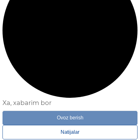
Xa, xabarim bor
Ovoz berish
Natijalar