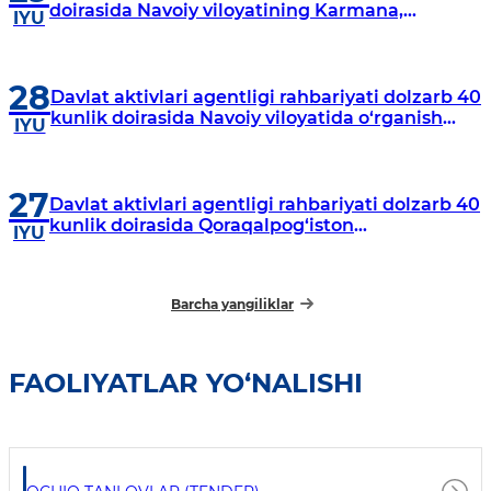
doirasida Navoiy viloyatining Karmana,
IYU
Navbahor, Xatirchi va Nurota tumanlarida
o‘rganish o‘tkazmoqda
28
Davlat aktivlari agentligi rahbariyati dolzarb 40
kunlik doirasida Navoiy viloyatida o‘rganish
IYU
o‘tkazdi
27
Davlat aktivlari agentligi rahbariyati dolzarb 40
kunlik doirasida Qoraqalpog‘iston
IYU
Respublikasida o‘rganish o‘tkazmoqda
Barcha yangiliklar
FAOLIYATLAR YO‘NALISHI