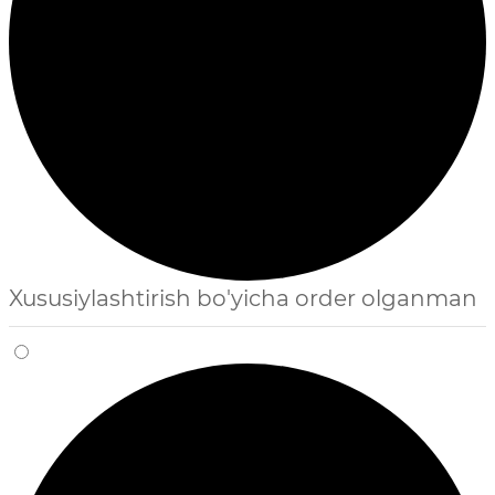
Xususiylashtirish bo'yicha order olganman