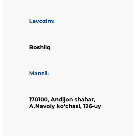
Lavozim
:
Boshliq
Manzil
:
170100, Andijon shahar,
A.Navoiy ko‘chasi, 126-uy