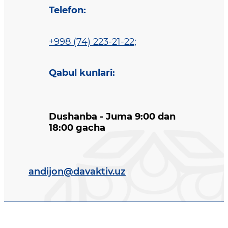
Telefon
:
+998 (74) 223-21-22
;
Qabul kunlari
:
Dushanba - Juma 9:00 dan
18:00 gacha
andijon@davaktiv.uz