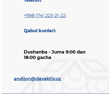
Telefon
:
+998 (74) 223-21-22
;
Qabul kunlari
:
Dushanba - Juma 9:00 dan
18:00 gacha
andijon@davaktiv.uz