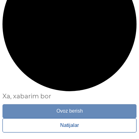
Xa, xabarim bor
Ovoz berish
Natijalar