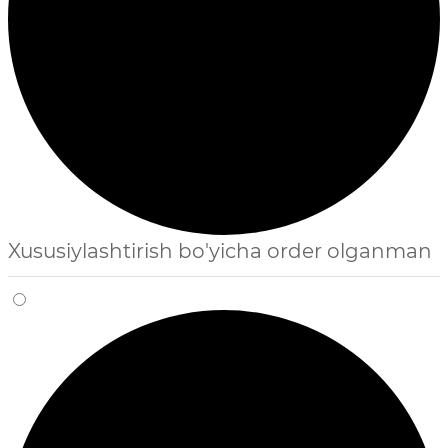
Xususiylashtirish bo'yicha order olganman