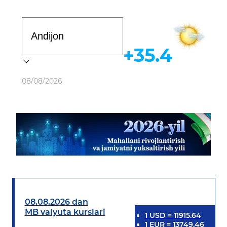
Davlat dasturi
+35.4
Ob-havo
08/08/2026
08.08.2026 dan
MB valyuta kurslari
1
USD
=
11915.64
1
EUR
=
13749.46