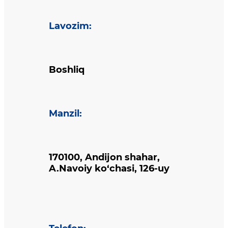
Lavozim
:
Boshliq
Manzil
:
170100, Andijon shahar,
A.Navoiy ko‘chasi, 126-uy