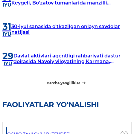
Keygeli, Bo'zatov tumanlarida manzilli
IYU
o‘rganishlar olib borildi
31
30-iyul sanasida o'tkazilgan onlayn savdolar
natijasi
IYU
29
Davlat aktivlari agentligi rahbariyati dastur
doirasida Navoiy viloyatining Karmana,
IYU
Navbahor, Xatirchi va Nurota tumanlarida
o‘rganish o‘tkazmoqda
Barcha yangiliklar
FAOLIYATLAR YO‘NALISHI