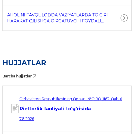
AHOLINI FAVQULODDA VAZIYATLARDA TO'G'RI
HARAKAT QILISHGA O'RGATUVCHI FOYDALI
HAVOLALAR
HUJJATLAR
Barcha hujjatlar
O‘zbekiston Respublikasining Qonuni №O‘RQ-1163. Qabul
qilingan sana 07.08.2026. Kuchga kirish sanasi 08.11.2026
Rieltorlik faoliyati to‘g‘risida
7.8.2026