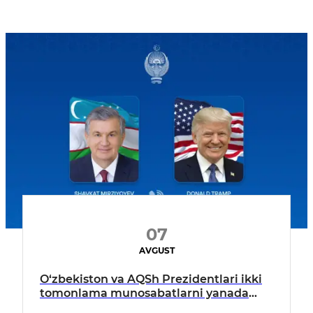
07
AVGUST
O‘zbekiston va AQSh Prezidentlari ikki
tomonlama munosabatlarni yanada
mustahkamlash istiqbollarini