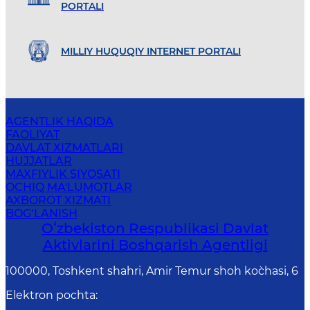
PORTALI
MILLIY HUQUQIY INTERNET PORTALI
AGENTLIK HAQIDA
FAOLIYAT
DAVLAT XIZMATLARI
HUJJATLAR
MAXFIYLIK SIYOSATI
OCHIQ MA'LUMOTLAR
AXBOROT XIZMATI
BOG‘LANISH
Oʻzbekiston Respublikasi Davlat
Aktivlarini Boshqarish Agentligi
100000, Toshkent shahri, Amir Temur shoh ko`chasi, 6
Elektron pochta
: