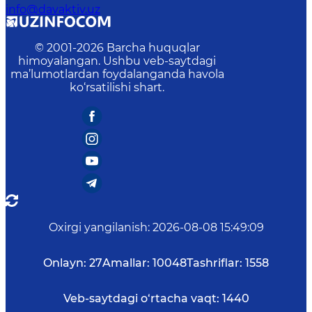
info@davaktiv.uz
© 2001-
2026
Barcha huquqlar
himoyalangan. Ushbu veb-saytdagi
ma’lumotlardan foydalanganda havola
ko‘rsatilishi shart.
Oxirgi yangilanish
:
2026-08-08 15:49:09
Onlayn:
27
Amallar:
10048
Tashriflar:
1558
Veb-saytdagi o‘rtacha vaqt:
1440