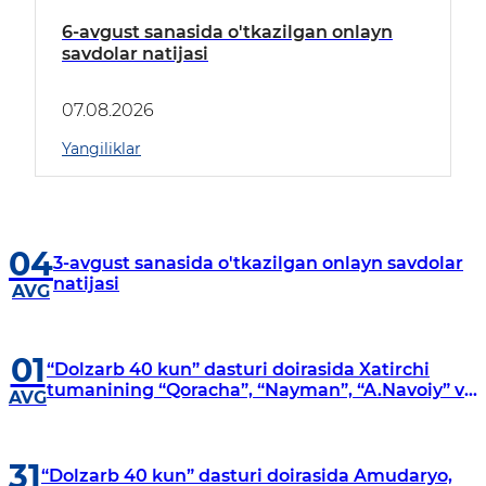
6-avgust sanasida o'tkazilgan onlayn
savdolar natijasi
07.08.2026
Yangiliklar
04
3-avgust sanasida o'tkazilgan onlayn savdolar
natijasi
AVG
01
“Dolzarb 40 kun” dasturi doirasida Xatirchi
tumanining “Qoracha”, “Nayman”, “A.Navoiy” va
AVG
“Damariq” mahallalarida manzilli o‘rganishlar
olib borildi
31
“Dolzarb 40 kun” dasturi doirasida Amudaryo,