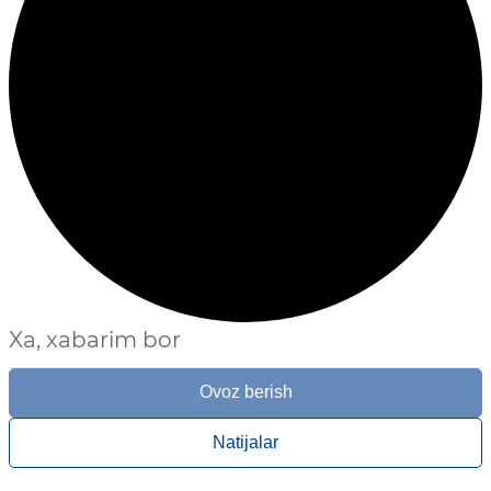
Xa, xabarim bor
Ovoz berish
Natijalar