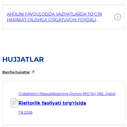
AHOLINI FAVQULODDA VAZIYATLARDA TO'G'RI
HARAKAT QILISHGA O'RGATUVCHI FOYDALI
HAVOLALAR
HUJJATLAR
Barcha hujjatlar
O‘zbekiston Respublikasining Qonuni №O‘RQ-1163. Qabul
qilingan sana 07.08.2026. Kuchga kirish sanasi 08.11.2026
Rieltorlik faoliyati to‘g‘risida
7.8.2026