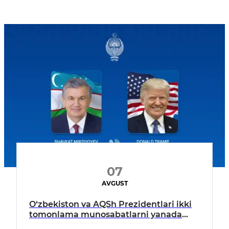
07
AVGUST
O‘zbekiston va AQSh Prezidentlari ikki
tomonlama munosabatlarni yanada
mustahkamlash istiqbollarini