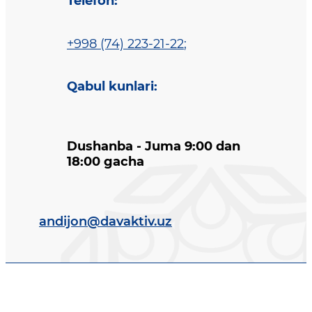
Telefon
:
+998 (74) 223-21-22
;
Qabul kunlari
:
Dushanba - Juma 9:00 dan
18:00 gacha
andijon@davaktiv.uz