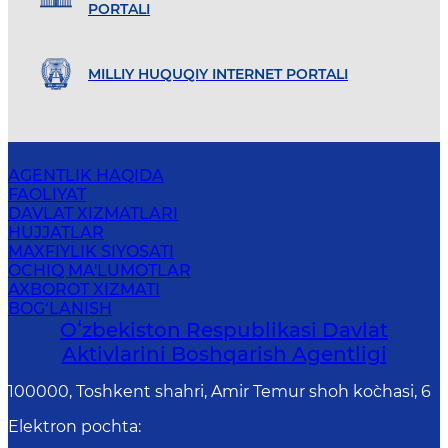
PORTALI
MILLIY HUQUQIY INTERNET PORTALI
AGENTLIK HAQIDA
FAOLIYAT
DAVLAT XIZMATLARI
HUJJATLAR
MAXFIYLIK SIYOSATI
OCHIQ MA'LUMOTLAR
AXBOROT XIZMATI
BOG‘LANISH
Oʻzbekiston Respublikasi Davlat
Aktivlarini Boshqarish Agentligi
100000, Toshkent shahri, Amir Temur shoh ko`chasi, 6
Elektron pochta
: