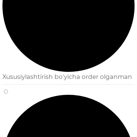
Xususiylashtirish bo'yicha order olganman