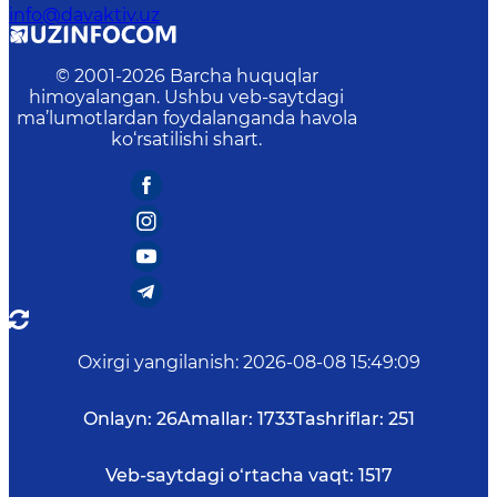
info@davaktiv.uz
© 2001-
2026
Barcha huquqlar
himoyalangan. Ushbu veb-saytdagi
ma’lumotlardan foydalanganda havola
ko‘rsatilishi shart.
Oxirgi yangilanish
:
2026-08-08 15:49:09
Onlayn:
26
Amallar:
1733
Tashriflar:
251
Veb-saytdagi o‘rtacha vaqt:
1517