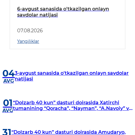
6-avgust sanasida o'tkazilgan onlayn
savdolar natijasi
07.08.2026
Yangiliklar
04
3-avgust sanasida o'tkazilgan onlayn savdolar
natijasi
AVG
01
“Dolzarb 40 kun” dasturi doirasida Xatirchi
tumanining “Qoracha”, “Nayman”, “A.Navoiy” va
AVG
“Damariq” mahallalarida manzilli o‘rganishlar
olib borildi
31
“Dolzarb 40 kun” dasturi doirasida Amudaryo,