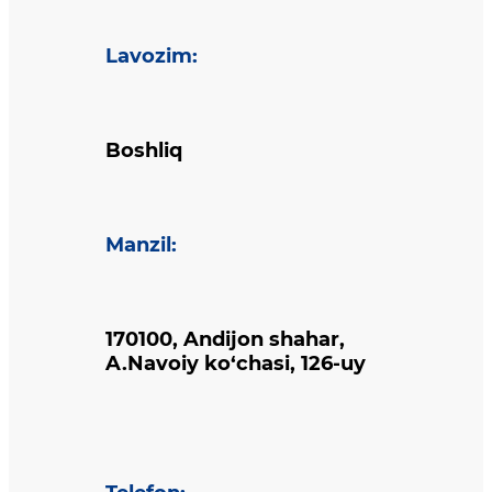
Lavozim
:
Boshliq
Manzil
:
170100, Andijon shahar,
A.Navoiy ko‘chasi, 126-uy