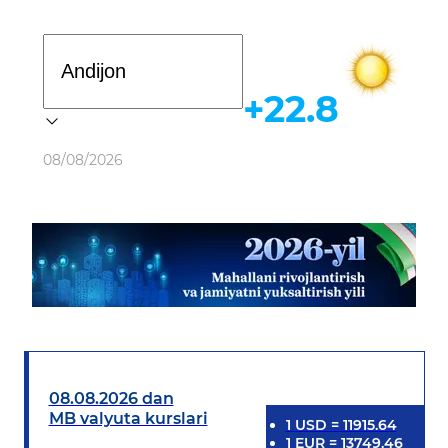
Davlat dasturi
+22.8
Ob-havo
08/08/2026
08.08.2026 dan
MB valyuta kurslari
1
USD
=
11915.64
1
EUR
=
13749.46