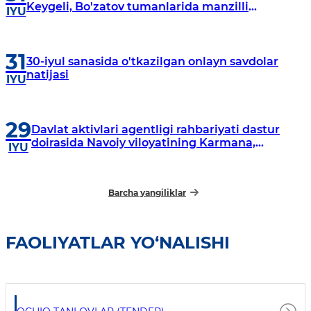
Keygeli, Bo'zatov tumanlarida manzilli
IYU
o‘rganishlar olib borildi
31
30-iyul sanasida o'tkazilgan onlayn savdolar
natijasi
IYU
29
Davlat aktivlari agentligi rahbariyati dastur
doirasida Navoiy viloyatining Karmana,
IYU
Navbahor, Xatirchi va Nurota tumanlarida
o‘rganish o‘tkazmoqda
Barcha yangiliklar
FAOLIYATLAR YO‘NALISHI