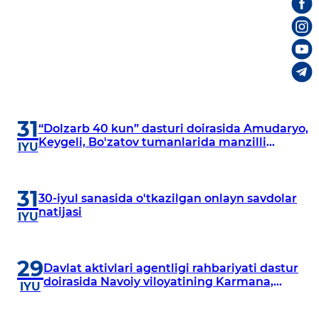
31
“Dolzarb 40 kun” dasturi doirasida Amudaryo,
Keygeli, Bo'zatov tumanlarida manzilli
IYU
o‘rganishlar olib borildi
31
30-iyul sanasida o'tkazilgan onlayn savdolar
natijasi
IYU
29
Davlat aktivlari agentligi rahbariyati dastur
doirasida Navoiy viloyatining Karmana,
IYU
Navbahor, Xatirchi va Nurota tumanlarida
o‘rganish o‘tkazmoqda