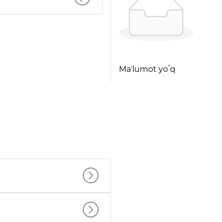
Maʼlumot yoʻq