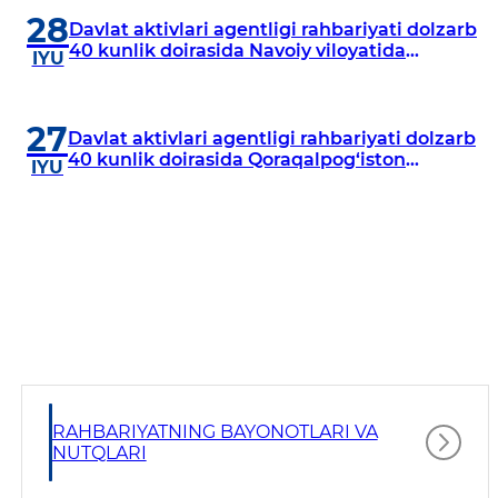
28
Davlat aktivlari agentligi rahbariyati dolzarb
40 kunlik doirasida Navoiy viloyatida
IYU
o‘rganish o‘tkazdi
27
Davlat aktivlari agentligi rahbariyati dolzarb
40 kunlik doirasida Qoraqalpog‘iston
IYU
Respublikasida o‘rganish o‘tkazmoqda
RAHBARIYATNING BAYONOTLARI VA
NUTQLARI