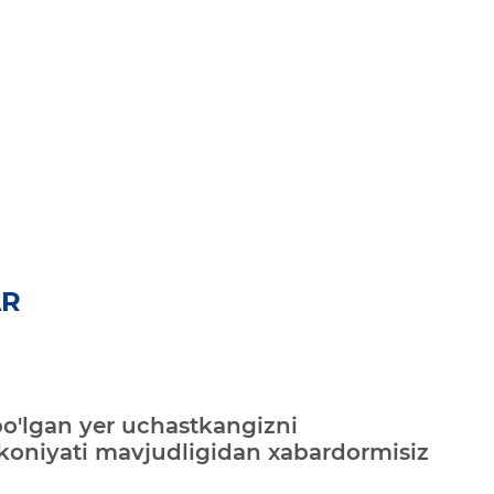
AR
bo'lgan yer uchastkangizni
mkoniyati mavjudligidan xabardormisiz