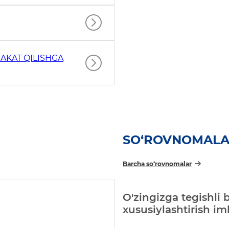
AKAT QILISHGA
SO‘ROVNOMAL
Barcha so‘rovnomalar
O'zingizga tegishli 
xususiylashtirish i