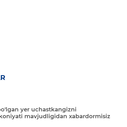
AR
bo'lgan yer uchastkangizni
mkoniyati mavjudligidan xabardormisiz