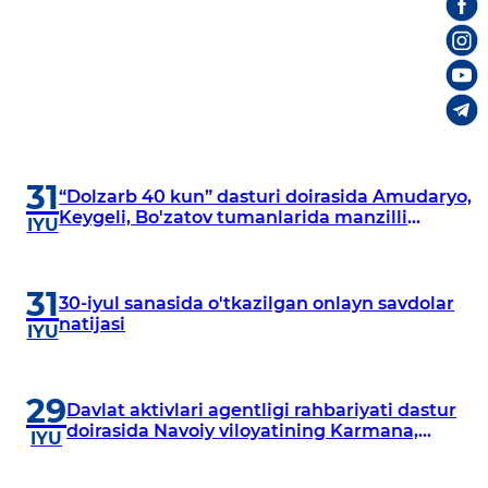
31
“Dolzarb 40 kun” dasturi doirasida Amudaryo,
Keygeli, Bo'zatov tumanlarida manzilli
IYU
o‘rganishlar olib borildi
31
30-iyul sanasida o'tkazilgan onlayn savdolar
natijasi
IYU
29
Davlat aktivlari agentligi rahbariyati dastur
doirasida Navoiy viloyatining Karmana,
IYU
Navbahor, Xatirchi va Nurota tumanlarida
o‘rganish o‘tkazmoqda