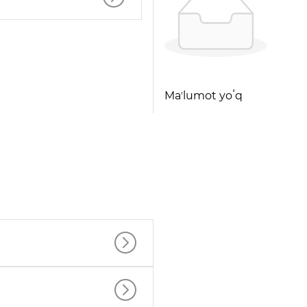
Maʼlumot yoʻq