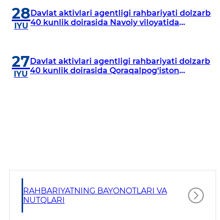
28
Davlat aktivlari agentligi rahbariyati dolzarb
40 kunlik doirasida Navoiy viloyatida
IYU
o‘rganish o‘tkazdi
27
Davlat aktivlari agentligi rahbariyati dolzarb
40 kunlik doirasida Qoraqalpog‘iston
IYU
Respublikasida o‘rganish o‘tkazmoqda
RAHBARIYATNING BAYONOTLARI VA
NUTQLARI