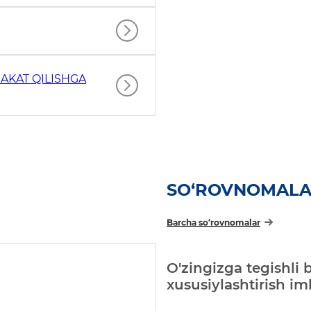
AKAT QILISHGA
SO‘ROVNOMAL
Barcha so‘rovnomalar
O'zingizga tegishli 
xususiylashtirish i