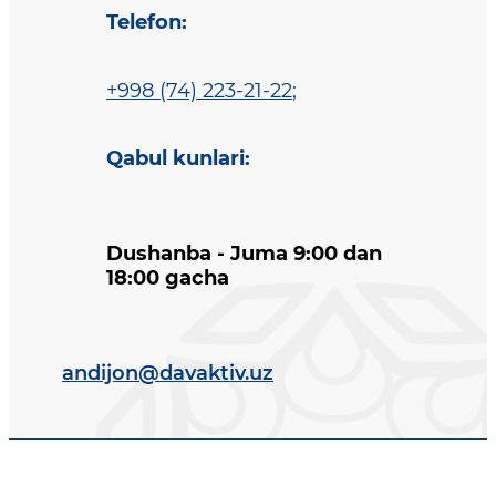
Telefon
:
+998 (74) 223-21-22
;
Qabul kunlari
:
Dushanba - Juma 9:00 dan
18:00 gacha
andijon@davaktiv.uz