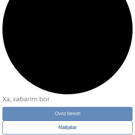
Xa, xabarim bor
Ovoz berish
Natijalar