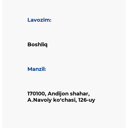
Lavozim
:
Boshliq
Manzil
:
170100, Andijon shahar,
A.Navoiy ko‘chasi, 126-uy