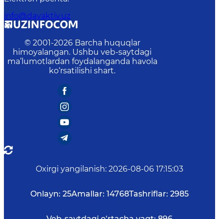
info@davaktiv.uz
© 2001-
2026
Barcha huquqlar
himoyalangan. Ushbu veb-saytdagi
ma’lumotlardan foydalanganda havola
ko‘rsatilishi shart.
Oxirgi yangilanish
:
2026-08-06 17:15:03
Onlayn:
25
Amallar:
14768
Tashriflar:
2985
Veb-saytdagi o‘rtacha vaqt:
896