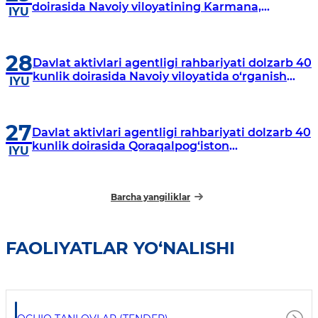
doirasida Navoiy viloyatining Karmana,
IYU
Navbahor, Xatirchi va Nurota tumanlarida
o‘rganish o‘tkazmoqda
28
Davlat aktivlari agentligi rahbariyati dolzarb 40
kunlik doirasida Navoiy viloyatida o‘rganish
IYU
o‘tkazdi
27
Davlat aktivlari agentligi rahbariyati dolzarb 40
kunlik doirasida Qoraqalpog‘iston
IYU
Respublikasida o‘rganish o‘tkazmoqda
Barcha yangiliklar
FAOLIYATLAR YO‘NALISHI