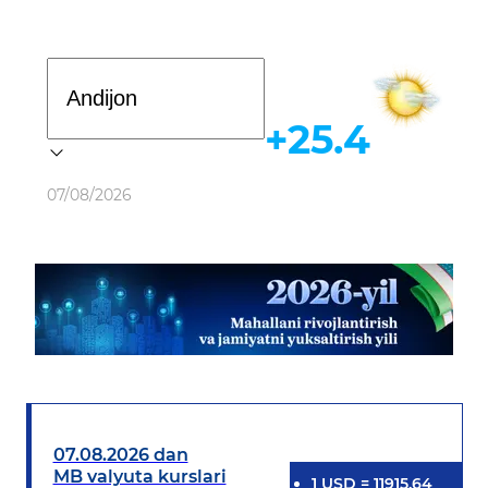
Davlat dasturi
+25.4
Ob-havo
07/08/2026
07.08.2026 dan
MB valyuta kurslari
1
USD
=
11915.64