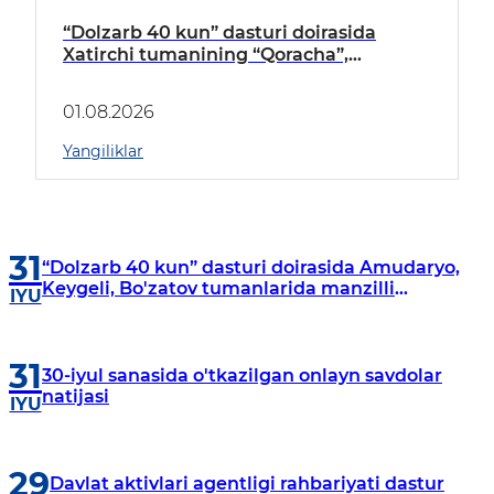
“Dolzarb 40 kun” dasturi doirasida
Xatirchi tumanining “Qoracha”,
“Nayman”, “A.Navoiy” va “Damariq”
mahallalarida manzilli o‘rganishlar olib
01.08.2026
borildi
Yangiliklar
31
“Dolzarb 40 kun” dasturi doirasida Amudaryo,
Keygeli, Bo'zatov tumanlarida manzilli
IYU
o‘rganishlar olib borildi
31
30-iyul sanasida o'tkazilgan onlayn savdolar
natijasi
IYU
29
Davlat aktivlari agentligi rahbariyati dastur