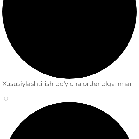
Xususiylashtirish bo'yicha order olganman