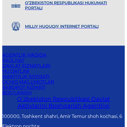
O’ZBEKISTON RESPUBLIKASI HUKUMATI
PORTALI
MILLIY HUQUQIY INTERNET PORTALI
AGENTLIK HAQIDA
FAOLIYAT
DAVLAT XIZMATLARI
HUJJATLAR
MAXFIYLIK SIYOSATI
OCHIQ MA'LUMOTLAR
AXBOROT XIZMATI
BOG‘LANISH
Oʻzbekiston Respublikasi Davlat
Aktivlarini Boshqarish Agentligi
100000, Toshkent shahri, Amir Temur shoh ko`chasi, 6
Elektron pochta
: