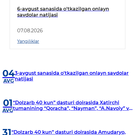
6-avgust sanasida o'tkazilgan onlayn
savdolar natijasi
07.08.2026
Yangiliklar
04
3-avgust sanasida o'tkazilgan onlayn savdolar
natijasi
AVG
01
“Dolzarb 40 kun” dasturi doirasida Xatirchi
tumanining “Qoracha”, “Nayman”, “A.Navoiy” va
AVG
“Damariq” mahallalarida manzilli o‘rganishlar
olib borildi
31
“Dolzarb 40 kun” dasturi doirasida Amudaryo,