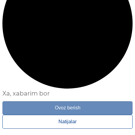
Xa, xabarim bor
Ovoz berish
Natijalar