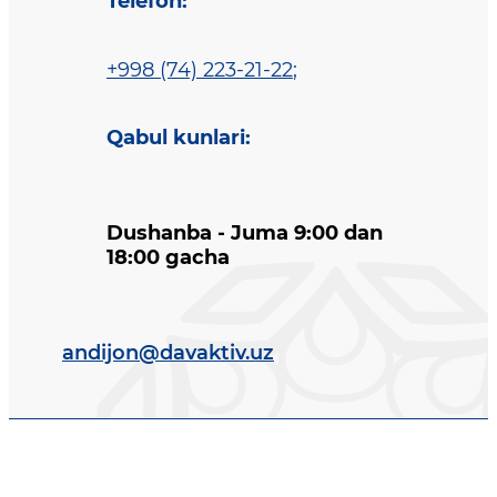
Telefon
:
+998 (74) 223-21-22
;
Qabul kunlari
:
Dushanba - Juma 9:00 dan
18:00 gacha
andijon@davaktiv.uz