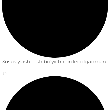
Xususiylashtirish bo'yicha order olganman