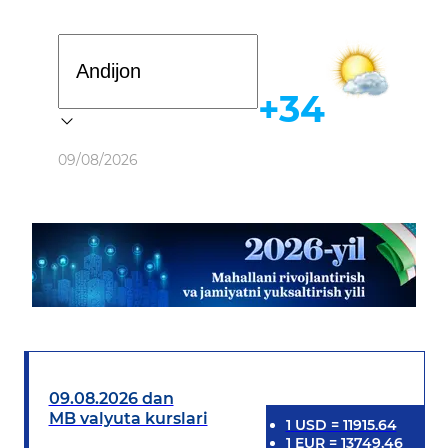
Davlat dasturi
+34
Ob-havo
09/08/2026
09.08.2026 dan
MB valyuta kurslari
1
USD
=
11915.64
1
EUR
=
13749.46