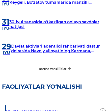
Keygeli, Bo'zatov tumanlarida manzilli
IYU
o‘rganishlar olib borildi
31
30-iyul sanasida o'tkazilgan onlayn savdolar
natijasi
IYU
29
Davlat aktivlari agentligi rahbariyati dastur
doirasida Navoiy viloyatining Karmana,
IYU
Navbahor, Xatirchi va Nurota tumanlarida
o‘rganish o‘tkazmoqda
Barcha yangiliklar
FAOLIYATLAR YO‘NALISHI