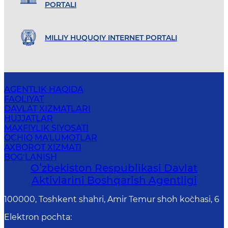
PORTALI
MILLIY HUQUQIY INTERNET PORTALI
AGENTLIK HAQIDA
FAOLIYAT
DAVLAT XIZMATLARI
HUJJATLAR
MAXFIYLIK SIYOSATI
OCHIQ MA'LUMOTLAR
AXBOROT XIZMATI
BOG‘LANISH
Oʻzbekiston Respublikasi Davlat
Aktivlarini Boshqarish Agentligi
100000, Toshkent shahri, Amir Temur shoh ko`chasi, 6
Elektron pochta
: