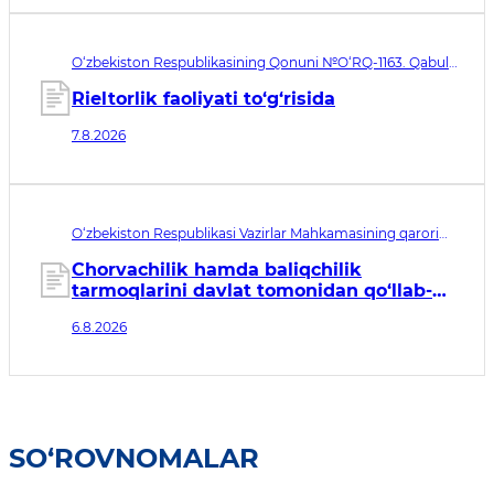
O‘zbekiston Respublikasining Qonuni №O‘RQ-1163. Qabul
qilingan sana 07.08.2026. Kuchga kirish sanasi 08.11.2026
Rieltorlik faoliyati to‘g‘risida
7.8.2026
O‘zbekiston Respublikasi Vazirlar Mahkamasining qarori
№435. Qabul qilingan sana 06.08.2026. Kuchga kirish
sanasi 07.08.2026
Chorvachilik hamda baliqchilik
tarmoqlarini davlat tomonidan qo‘llab-
quvvatlashning qo‘shimcha chora-
6.8.2026
tadbirlari to‘g‘risida
SO‘ROVNOMALAR