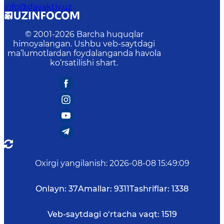
info@davaktiv.uz
© 2001-
2026
Barcha huquqlar
himoyalangan. Ushbu veb-saytdagi
ma’lumotlardan foydalanganda havola
ko‘rsatilishi shart.
Oxirgi yangilanish
:
2026-08-08 15:49:09
Onlayn:
37
Amallar:
9311
Tashriflar:
1338
Veb-saytdagi o‘rtacha vaqt:
1519