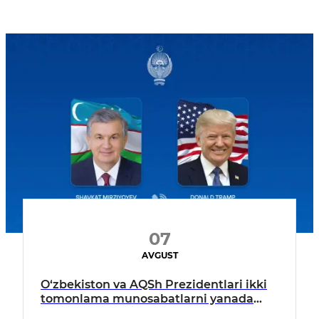
07
AVGUST
O‘zbekiston va AQSh Prezidentlari ikki
tomonlama munosabatlarni yanada
mustahkamlash istiqbollarini