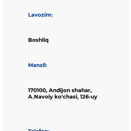
Lavozim
:
Boshliq
Manzil
:
170100, Andijon shahar,
A.Navoiy ko‘chasi, 126-uy