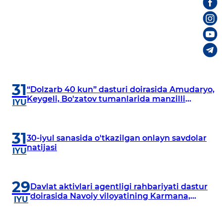
31
“Dolzarb 40 kun” dasturi doirasida Amudaryo,
Keygeli, Bo'zatov tumanlarida manzilli
IYU
o‘rganishlar olib borildi
31
30-iyul sanasida o'tkazilgan onlayn savdolar
natijasi
IYU
29
Davlat aktivlari agentligi rahbariyati dastur
doirasida Navoiy viloyatining Karmana,
IYU
Navbahor, Xatirchi va Nurota tumanlarida
o‘rganish o‘tkazmoqda