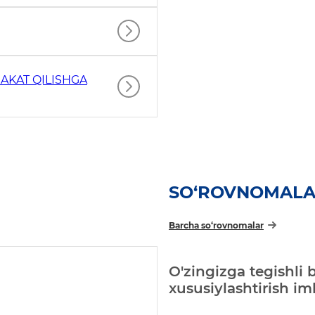
AKAT QILISHGA
SO‘ROVNOMAL
Barcha so‘rovnomalar
O'zingizga tegishli 
xususiylashtirish i