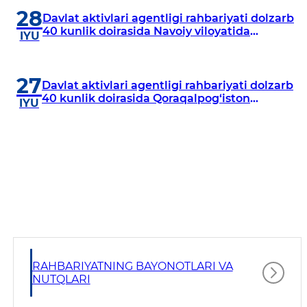
28
Davlat aktivlari agentligi rahbariyati dolzarb
40 kunlik doirasida Navoiy viloyatida
IYU
o‘rganish o‘tkazdi
27
Davlat aktivlari agentligi rahbariyati dolzarb
40 kunlik doirasida Qoraqalpog‘iston
IYU
Respublikasida o‘rganish o‘tkazmoqda
RAHBARIYATNING BAYONOTLARI VA
NUTQLARI