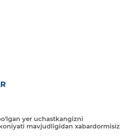
AR
bo'lgan yer uchastkangizni
mkoniyati mavjudligidan xabardormisiz