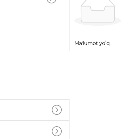
Maʼlumot yoʻq