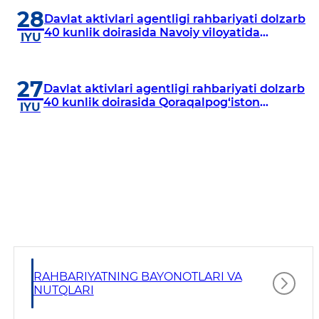
28
Davlat aktivlari agentligi rahbariyati dolzarb
40 kunlik doirasida Navoiy viloyatida
IYU
o‘rganish o‘tkazdi
27
Davlat aktivlari agentligi rahbariyati dolzarb
40 kunlik doirasida Qoraqalpog‘iston
IYU
Respublikasida o‘rganish o‘tkazmoqda
RAHBARIYATNING BAYONOTLARI VA
NUTQLARI