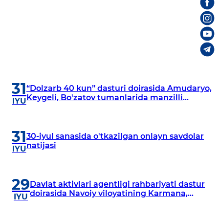
31
“Dolzarb 40 kun” dasturi doirasida Amudaryo,
Keygeli, Bo'zatov tumanlarida manzilli
IYU
o‘rganishlar olib borildi
31
30-iyul sanasida o'tkazilgan onlayn savdolar
natijasi
IYU
29
Davlat aktivlari agentligi rahbariyati dastur
doirasida Navoiy viloyatining Karmana,
IYU
Navbahor, Xatirchi va Nurota tumanlarida
o‘rganish o‘tkazmoqda