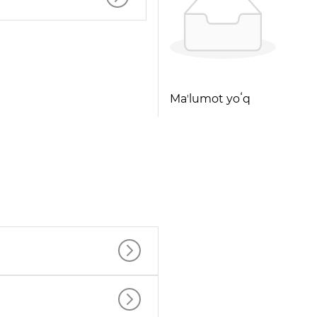
Maʼlumot yoʻq