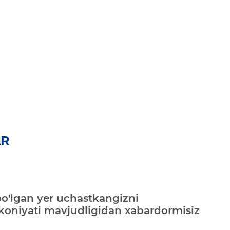
AR
bo'lgan yer uchastkangizni
mkoniyati mavjudligidan xabardormisiz