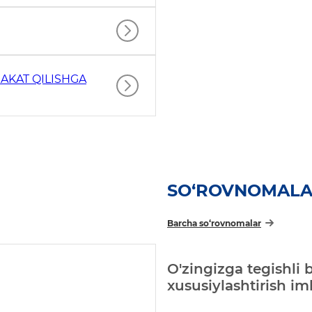
AKAT QILISHGA
SO‘ROVNOMAL
Barcha so‘rovnomalar
O'zingizga tegishli 
xususiylashtirish i