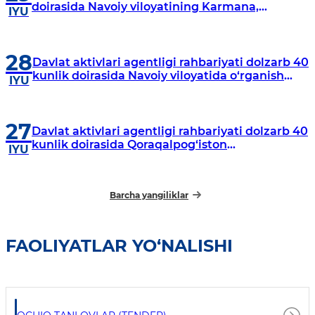
doirasida Navoiy viloyatining Karmana,
IYU
Navbahor, Xatirchi va Nurota tumanlarida
o‘rganish o‘tkazmoqda
28
Davlat aktivlari agentligi rahbariyati dolzarb 40
kunlik doirasida Navoiy viloyatida o‘rganish
IYU
o‘tkazdi
27
Davlat aktivlari agentligi rahbariyati dolzarb 40
kunlik doirasida Qoraqalpog‘iston
IYU
Respublikasida o‘rganish o‘tkazmoqda
Barcha yangiliklar
FAOLIYATLAR YO‘NALISHI