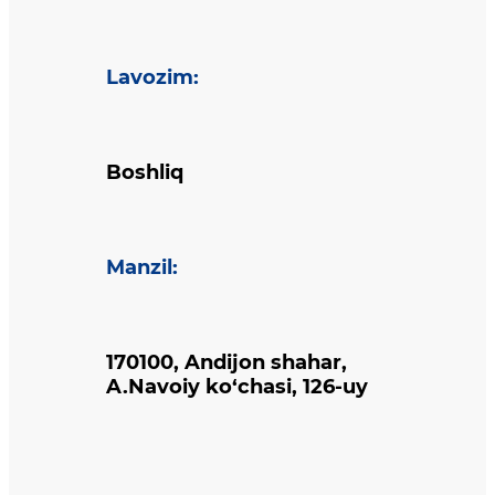
Lavozim
:
Boshliq
Manzil
:
170100, Andijon shahar,
A.Navoiy ko‘chasi, 126-uy