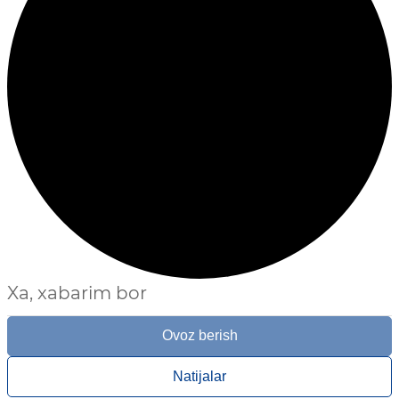
Xa, xabarim bor
Ovoz berish
Natijalar