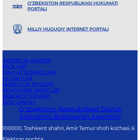
O’ZBEKISTON RESPUBLIKASI HUKUMATI
PORTALI
MILLIY HUQUQIY INTERNET PORTALI
AGENTLIK HAQIDA
FAOLIYAT
DAVLAT XIZMATLARI
HUJJATLAR
MAXFIYLIK SIYOSATI
OCHIQ MA'LUMOTLAR
AXBOROT XIZMATI
BOG‘LANISH
Oʻzbekiston Respublikasi Davlat
Aktivlarini Boshqarish Agentligi
100000, Toshkent shahri, Amir Temur shoh ko`chasi, 6
Elektron pochta
: