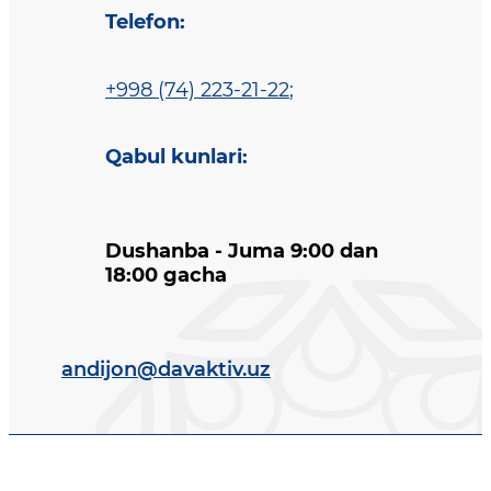
Telefon
:
+998 (74) 223-21-22
;
Qabul kunlari
:
Dushanba - Juma 9:00 dan
18:00 gacha
andijon@davaktiv.uz