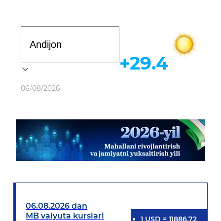
Davlat dasturi
+29.4
Ob-havo
06/08/2026
06.08.2026 dan
MB valyuta kurslari
1
USD
=
11886.72