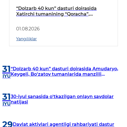
“Dolzarb 40 kun” dasturi doirasida
Xatirchi tumanining “Qoracha”,
“Nayman”, “A.Navoiy” va “Damariq”
mahallalarida manzilli o‘rganishlar olib
01.08.2026
borildi
Yangiliklar
31
“Dolzarb 40 kun” dasturi doirasida Amudaryo,
Keygeli, Bo'zatov tumanlarida manzilli
IYU
o‘rganishlar olib borildi
31
30-iyul sanasida o'tkazilgan onlayn savdolar
natijasi
IYU
29
Davlat aktivlari agentligi rahbariyati dastur