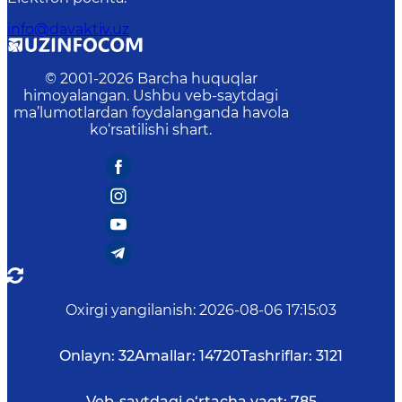
info@davaktiv.uz
© 2001-
2026
Barcha huquqlar
himoyalangan. Ushbu veb-saytdagi
ma’lumotlardan foydalanganda havola
ko‘rsatilishi shart.
Oxirgi yangilanish
:
2026-08-06 17:15:03
Onlayn:
32
Amallar:
14720
Tashriflar:
3121
Veb-saytdagi o‘rtacha vaqt:
785