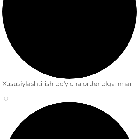
Xususiylashtirish bo'yicha order olganman