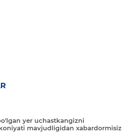
AR
bo'lgan yer uchastkangizni
mkoniyati mavjudligidan xabardormisiz