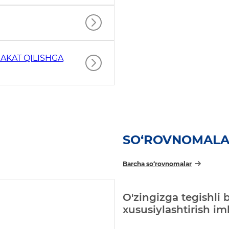
AKAT QILISHGA
SO‘ROVNOMAL
Barcha so‘rovnomalar
O'zingizga tegishli 
xususiylashtirish i