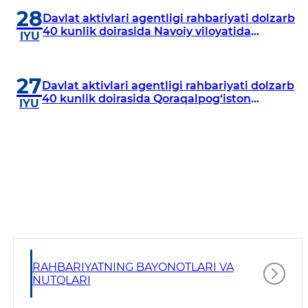
28
Davlat aktivlari agentligi rahbariyati dolzarb
40 kunlik doirasida Navoiy viloyatida
IYU
o‘rganish o‘tkazdi
27
Davlat aktivlari agentligi rahbariyati dolzarb
40 kunlik doirasida Qoraqalpog‘iston
IYU
Respublikasida o‘rganish o‘tkazmoqda
RAHBARIYATNING BAYONOTLARI VA
NUTQLARI