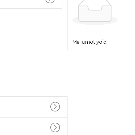
Maʼlumot yoʻq