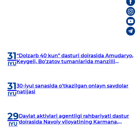
31
“Dolzarb 40 kun” dasturi doirasida Amudaryo,
Keygeli, Bo'zatov tumanlarida manzilli
IYU
o‘rganishlar olib borildi
31
30-iyul sanasida o'tkazilgan onlayn savdolar
natijasi
IYU
29
Davlat aktivlari agentligi rahbariyati dastur
doirasida Navoiy viloyatining Karmana,
IYU
Navbahor, Xatirchi va Nurota tumanlarida
o‘rganish o‘tkazmoqda