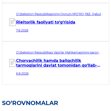
O‘zbekiston Respublikasining Qonuni №O‘RQ-1163. Qabul
qilingan sana 07.08.2026. Kuchga kirish sanasi 08.11.2026
Rieltorlik faoliyati to‘g‘risida
7.8.2026
O‘zbekiston Respublikasi Vazirlar Mahkamasining qarori
№435. Qabul qilingan sana 06.08.2026. Kuchga kirish
sanasi 07.08.2026
Chorvachilik hamda baliqchilik
tarmoqlarini davlat tomonidan qo‘llab-
quvvatlashning qo‘shimcha chora-
6.8.2026
tadbirlari to‘g‘risida
SO‘ROVNOMALAR