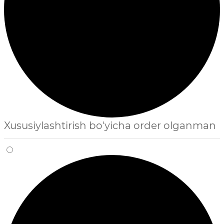
Xususiylashtirish bo'yicha order olganman