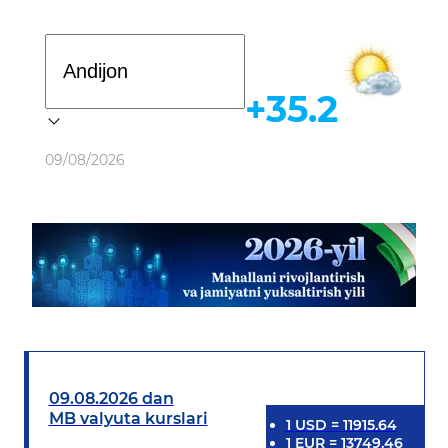
Davlat dasturi
+35.2
Ob-havo
09/08/2026
09.08.2026 dan
MB valyuta kurslari
1
USD
=
11915.64
1
EUR
=
13749.46