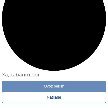
Xa, xabarim bor
Ovoz berish
Natijalar