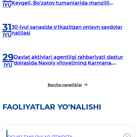
Keygeli, Bo'zatov tumanlarida manzilli
IYU
o‘rganishlar olib borildi
31
30-iyul sanasida o'tkazilgan onlayn savdolar
natijasi
IYU
29
Davlat aktivlari agentligi rahbariyati dastur
doirasida Navoiy viloyatining Karmana,
IYU
Navbahor, Xatirchi va Nurota tumanlarida
o‘rganish o‘tkazmoqda
Barcha yangiliklar
FAOLIYATLAR YO‘NALISHI