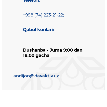
Telefon
:
+998 (74) 223-21-22
;
Qabul kunlari
:
Dushanba - Juma 9:00 dan
18:00 gacha
andijon@davaktiv.uz