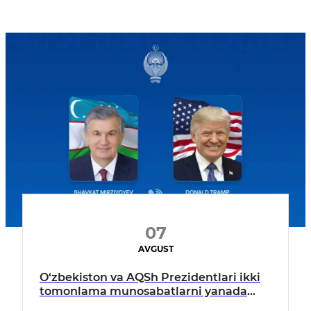
07
AVGUST
O‘zbekiston va AQSh Prezidentlari ikki
tomonlama munosabatlarni yanada
mustahkamlash istiqbollarini