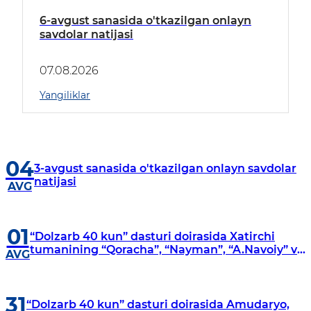
6-avgust sanasida o'tkazilgan onlayn
savdolar natijasi
07.08.2026
Yangiliklar
04
3-avgust sanasida o'tkazilgan onlayn savdolar
natijasi
AVG
01
“Dolzarb 40 kun” dasturi doirasida Xatirchi
tumanining “Qoracha”, “Nayman”, “A.Navoiy” va
AVG
“Damariq” mahallalarida manzilli o‘rganishlar
olib borildi
31
“Dolzarb 40 kun” dasturi doirasida Amudaryo,