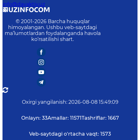
info@davaktiv.uz
© 2001-
2026
Barcha huquqlar
himoyalangan. Ushbu veb-saytdagi
ma’lumotlardan foydalanganda havola
ko‘rsatilishi shart.
Oxirgi yangilanish
:
2026-08-08 15:49:09
Onlayn:
33
Amallar:
11571
Tashriflar:
1667
Veb-saytdagi o‘rtacha vaqt:
1573