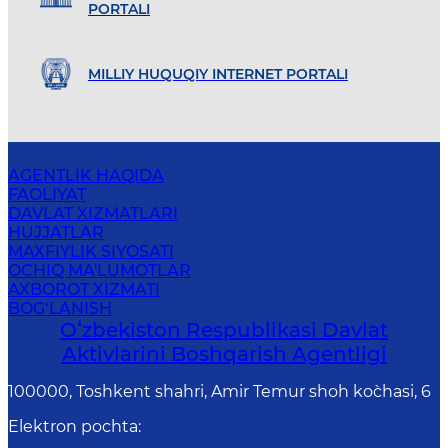
PORTALI
MILLIY HUQUQIY INTERNET PORTALI
AGENTLIK HAQIDA
FAOLIYAT
DAVLAT XIZMATLARI
HUJJATLAR
MAXFIYLIK SIYOSATI
OCHIQ MA'LUMOTLAR
AXBOROT XIZMATI
BOG‘LANISH
Oʻzbekiston Respublikasi Davlat
Aktivlarini Boshqarish Agentligi
100000, Toshkent shahri, Amir Temur shoh ko`chasi, 6
Elektron pochta
: