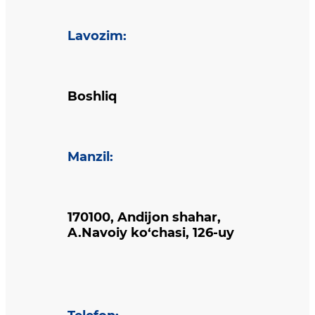
Lavozim
:
Boshliq
Manzil
:
170100, Andijon shahar,
A.Navoiy ko‘chasi, 126-uy