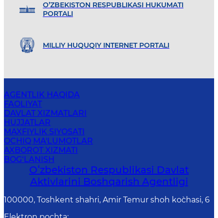
O’ZBEKISTON RESPUBLIKASI HUKUMATI
PORTALI
MILLIY HUQUQIY INTERNET PORTALI
AGENTLIK HAQIDA
FAOLIYAT
DAVLAT XIZMATLARI
HUJJATLAR
MAXFIYLIK SIYOSATI
OCHIQ MA'LUMOTLAR
AXBOROT XIZMATI
BOG‘LANISH
Oʻzbekiston Respublikasi Davlat
Aktivlarini Boshqarish Agentligi
100000, Toshkent shahri, Amir Temur shoh ko`chasi, 6
Elektron pochta
: