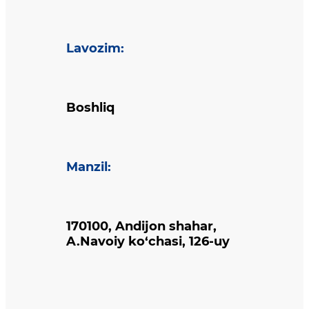
Lavozim
:
Boshliq
Manzil
:
170100, Andijon shahar,
A.Navoiy ko‘chasi, 126-uy