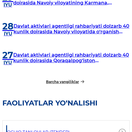
doirasida Navoiy viloyatining Karmana,
IYU
Navbahor, Xatirchi va Nurota tumanlarida
o‘rganish o‘tkazmoqda
28
Davlat aktivlari agentligi rahbariyati dolzarb 40
kunlik doirasida Navoiy viloyatida o‘rganish
IYU
o‘tkazdi
27
Davlat aktivlari agentligi rahbariyati dolzarb 40
kunlik doirasida Qoraqalpog‘iston
IYU
Respublikasida o‘rganish o‘tkazmoqda
Barcha yangiliklar
FAOLIYATLAR YO‘NALISHI