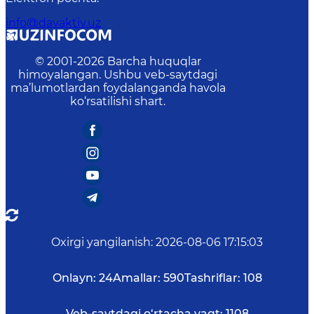
info@davaktiv.uz
© 2001-
2026
Barcha huquqlar
himoyalangan. Ushbu veb-saytdagi
ma’lumotlardan foydalanganda havola
ko‘rsatilishi shart.
Oxirgi yangilanish
:
2026-08-06 17:15:03
Onlayn:
24
Amallar:
590
Tashriflar:
108
Veb-saytdagi o‘rtacha vaqt:
1108