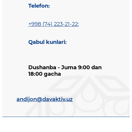
Telefon
:
+998 (74) 223-21-22
;
Qabul kunlari
:
Dushanba - Juma 9:00 dan
18:00 gacha
andijon@davaktiv.uz