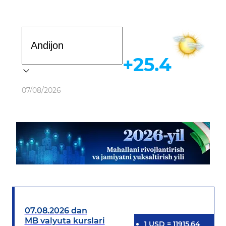
Davlat dasturi
+25.4
Ob-havo
07/08/2026
07.08.2026 dan
MB valyuta kurslari
1
USD
=
11915.64