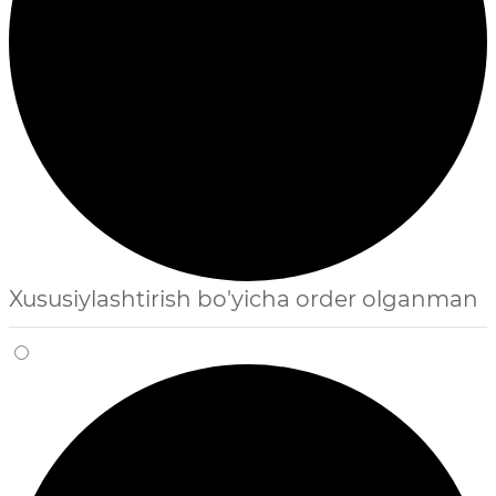
Xususiylashtirish bo'yicha order olganman