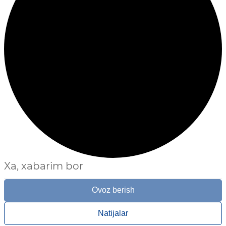
Xa, xabarim bor
Ovoz berish
Natijalar