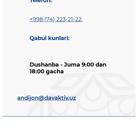
Telefon
:
+998 (74) 223-21-22
;
Qabul kunlari
:
Dushanba - Juma 9:00 dan
18:00 gacha
andijon@davaktiv.uz