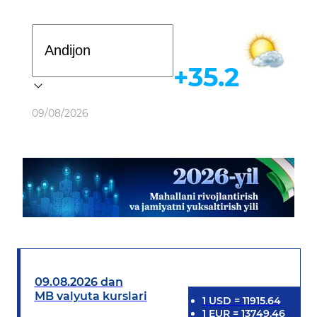
Davlat dasturi
+35.2
Ob-havo
09/08/2026
09.08.2026 dan
MB valyuta kurslari
1
USD
=
11915.64
1
EUR
=
13749.46