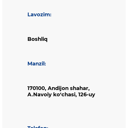
Lavozim
:
Boshliq
Manzil
:
170100, Andijon shahar,
A.Navoiy ko‘chasi, 126-uy