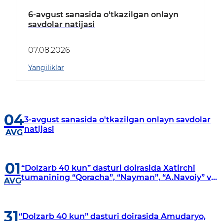
6-avgust sanasida o'tkazilgan onlayn
savdolar natijasi
07.08.2026
Yangiliklar
04
3-avgust sanasida o'tkazilgan onlayn savdolar
natijasi
AVG
01
“Dolzarb 40 kun” dasturi doirasida Xatirchi
tumanining “Qoracha”, “Nayman”, “A.Navoiy” va
AVG
“Damariq” mahallalarida manzilli o‘rganishlar
olib borildi
31
“Dolzarb 40 kun” dasturi doirasida Amudaryo,