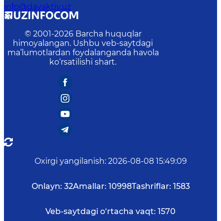
info@davaktiv.uz
© 2001-
2026
Barcha huquqlar
himoyalangan. Ushbu veb-saytdagi
ma’lumotlardan foydalanganda havola
ko‘rsatilishi shart.
Oxirgi yangilanish
:
2026-08-08 15:49:09
Onlayn:
32
Amallar:
10998
Tashriflar:
1583
Veb-saytdagi o‘rtacha vaqt:
1570