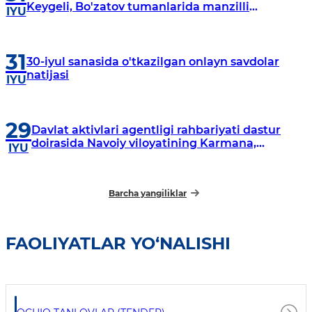
Keygeli, Bo'zatov tumanlarida manzilli
IYU
o‘rganishlar olib borildi
31
30-iyul sanasida o'tkazilgan onlayn savdolar
natijasi
IYU
29
Davlat aktivlari agentligi rahbariyati dastur
doirasida Navoiy viloyatining Karmana,
IYU
Navbahor, Xatirchi va Nurota tumanlarida
o‘rganish o‘tkazmoqda
Barcha yangiliklar
FAOLIYATLAR YO‘NALISHI