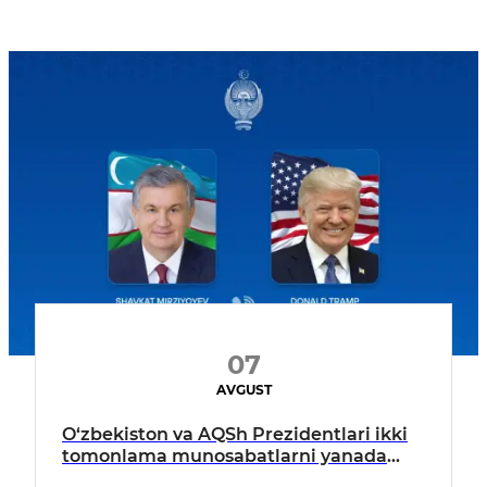
07
AVGUST
O‘zbekiston va AQSh Prezidentlari ikki
tomonlama munosabatlarni yanada
mustahkamlash istiqbollarini