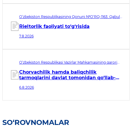
O‘zbekiston Respublikasining Qonuni №O‘RQ-1163. Qabul
qilingan sana 07.08.2026. Kuchga kirish sanasi 08.11.2026
Rieltorlik faoliyati to‘g‘risida
7.8.2026
O‘zbekiston Respublikasi Vazirlar Mahkamasining qarori
№435. Qabul qilingan sana 06.08.2026. Kuchga kirish
sanasi 07.08.2026
Chorvachilik hamda baliqchilik
tarmoqlarini davlat tomonidan qo‘llab-
quvvatlashning qo‘shimcha chora-
6.8.2026
tadbirlari to‘g‘risida
SO‘ROVNOMALAR