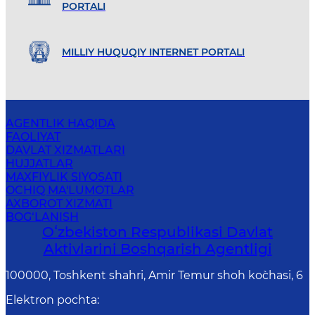
PORTALI
MILLIY HUQUQIY INTERNET PORTALI
AGENTLIK HAQIDA
FAOLIYAT
DAVLAT XIZMATLARI
HUJJATLAR
MAXFIYLIK SIYOSATI
OCHIQ MA'LUMOTLAR
AXBOROT XIZMATI
BOG‘LANISH
Oʻzbekiston Respublikasi Davlat
Aktivlarini Boshqarish Agentligi
100000, Toshkent shahri, Amir Temur shoh ko`chasi, 6
Elektron pochta
: