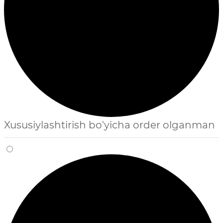
Xususiylashtirish bo'yicha order olganman