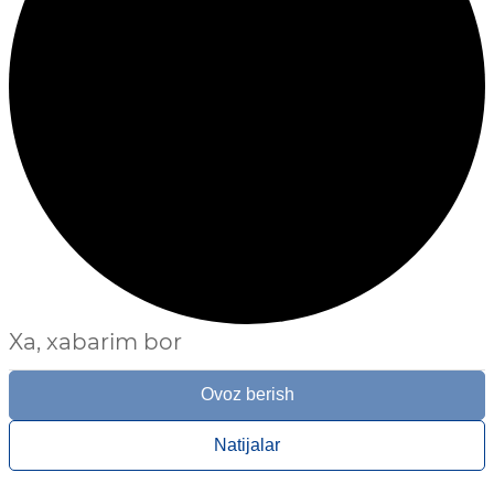
Xa, xabarim bor
Ovoz berish
Natijalar