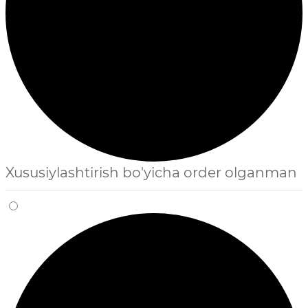
Xususiylashtirish bo'yicha order olganman