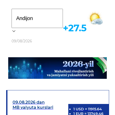
Davlat dasturi
+27.5
Ob-havo
09/08/2026
09.08.2026 dan
MB valyuta kurslari
1
USD
=
11915.64
1
EUR
=
13749.46