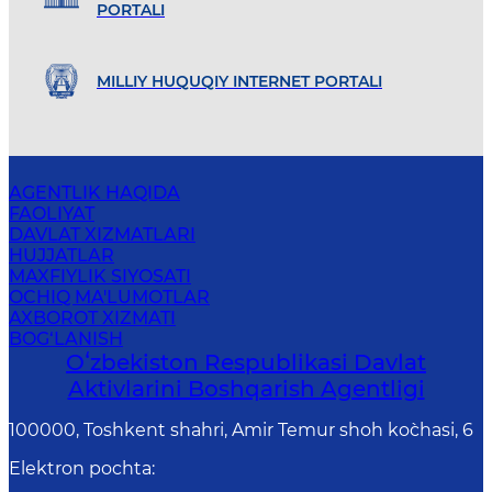
PORTALI
MILLIY HUQUQIY INTERNET PORTALI
AGENTLIK HAQIDA
FAOLIYAT
DAVLAT XIZMATLARI
HUJJATLAR
MAXFIYLIK SIYOSATI
OCHIQ MA'LUMOTLAR
AXBOROT XIZMATI
BOG‘LANISH
Oʻzbekiston Respublikasi Davlat
Aktivlarini Boshqarish Agentligi
100000, Toshkent shahri, Amir Temur shoh ko`chasi, 6
Elektron pochta
: