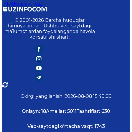
info@davaktiv.uz
© 2001-
2026
Barcha huquqlar
himoyalangan. Ushbu veb-saytdagi
ma’lumotlardan foydalanganda havola
ko‘rsatilishi shart.
Oxirgi yangilanish
:
2026-08-08 15:49:09
Onlayn:
18
Amallar:
5011
Tashriflar:
630
Veb-saytdagi o‘rtacha vaqt:
1743