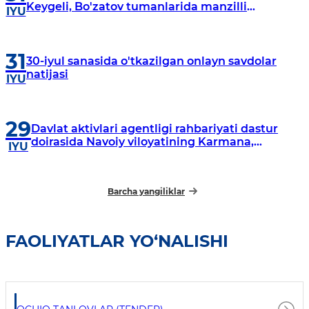
Keygeli, Bo'zatov tumanlarida manzilli
IYU
o‘rganishlar olib borildi
31
30-iyul sanasida o'tkazilgan onlayn savdolar
natijasi
IYU
29
Davlat aktivlari agentligi rahbariyati dastur
doirasida Navoiy viloyatining Karmana,
IYU
Navbahor, Xatirchi va Nurota tumanlarida
o‘rganish o‘tkazmoqda
Barcha yangiliklar
FAOLIYATLAR YO‘NALISHI