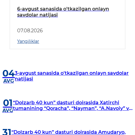
6-avgust sanasida o'tkazilgan onlayn
savdolar natijasi
07.08.2026
Yangiliklar
04
3-avgust sanasida o'tkazilgan onlayn savdolar
natijasi
AVG
01
“Dolzarb 40 kun” dasturi doirasida Xatirchi
tumanining “Qoracha”, “Nayman”, “A.Navoiy” va
AVG
“Damariq” mahallalarida manzilli o‘rganishlar
olib borildi
31
“Dolzarb 40 kun” dasturi doirasida Amudaryo,