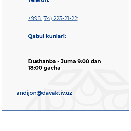
Telefon
:
+998 (74) 223-21-22
;
Qabul kunlari
:
Dushanba - Juma 9:00 dan
18:00 gacha
andijon@davaktiv.uz