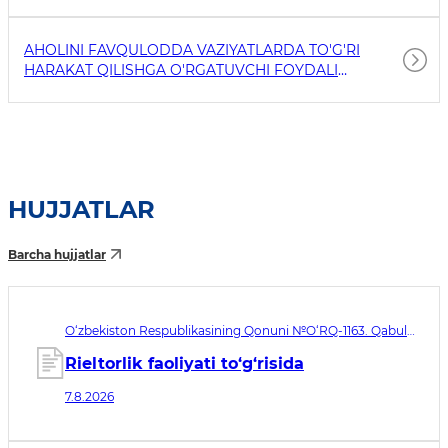
AHOLINI FAVQULODDA VAZIYATLARDA TO'G'RI
HARAKAT QILISHGA O'RGATUVCHI FOYDALI
HAVOLALAR
HUJJATLAR
Barcha hujjatlar
O‘zbekiston Respublikasining Qonuni №O‘RQ-1163. Qabul
qilingan sana 07.08.2026. Kuchga kirish sanasi 08.11.2026
Rieltorlik faoliyati to‘g‘risida
7.8.2026