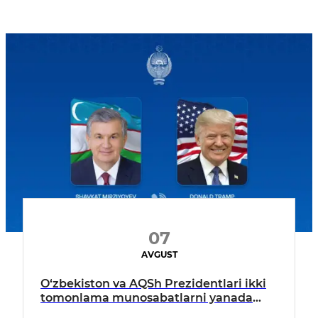
07
AVGUST
O‘zbekiston va AQSh Prezidentlari ikki
tomonlama munosabatlarni yanada
mustahkamlash istiqbollarini