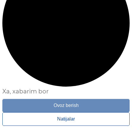
Xa, xabarim bor
Ovoz berish
Natijalar