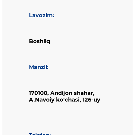
Lavozim
:
Boshliq
Manzil
:
170100, Andijon shahar,
A.Navoiy ko‘chasi, 126-uy