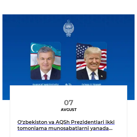
07
AVGUST
O‘zbekiston va AQSh Prezidentlari ikki
tomonlama munosabatlarni yanada
mustahkamlash istiqbollarini