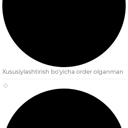
Xususiylashtirish bo'yicha order olganman