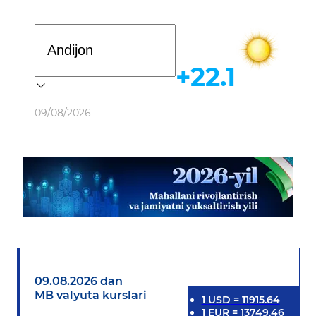
Davlat dasturi
+22.1
Ob-havo
09/08/2026
09.08.2026 dan
MB valyuta kurslari
1
USD
=
11915.64
1
EUR
=
13749.46