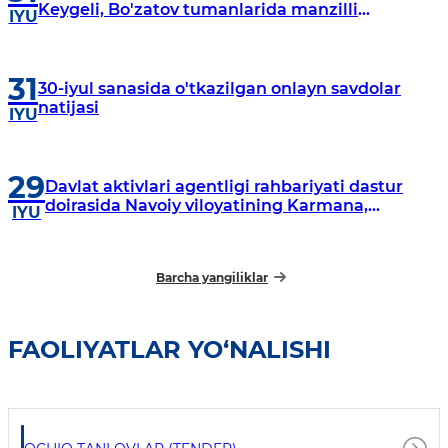
Keygeli, Bo'zatov tumanlarida manzilli
IYU
o‘rganishlar olib borildi
31
30-iyul sanasida o'tkazilgan onlayn savdolar
natijasi
IYU
29
Davlat aktivlari agentligi rahbariyati dastur
doirasida Navoiy viloyatining Karmana,
IYU
Navbahor, Xatirchi va Nurota tumanlarida
o‘rganish o‘tkazmoqda
Barcha yangiliklar
FAOLIYATLAR YO‘NALISHI