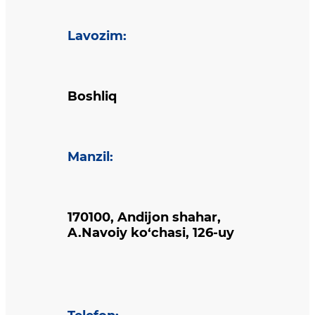
Lavozim
:
Boshliq
Manzil
:
170100, Andijon shahar,
A.Navoiy ko‘chasi, 126-uy