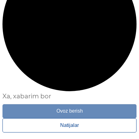
Xa, xabarim bor
Ovoz berish
Natijalar