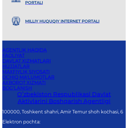
PORTALI
MILLIY HUQUQIY INTERNET PORTALI
AGENTLIK HAQIDA
FAOLIYAT
DAVLAT XIZMATLARI
HUJJATLAR
MAXFIYLIK SIYOSATI
OCHIQ MA'LUMOTLAR
AXBOROT XIZMATI
BOG‘LANISH
Oʻzbekiston Respublikasi Davlat
Aktivlarini Boshqarish Agentligi
100000, Toshkent shahri, Amir Temur shoh ko`chasi, 6
Elektron pochta
: