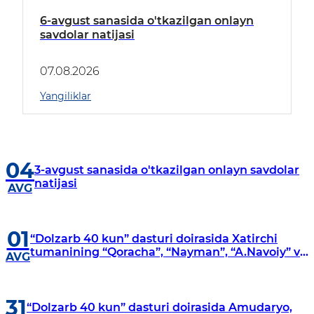
6-avgust sanasida o'tkazilgan onlayn
savdolar natijasi
07.08.2026
Yangiliklar
04
3-avgust sanasida o'tkazilgan onlayn savdolar
natijasi
AVG
01
“Dolzarb 40 kun” dasturi doirasida Xatirchi
tumanining “Qoracha”, “Nayman”, “A.Navoiy” va
AVG
“Damariq” mahallalarida manzilli o‘rganishlar
olib borildi
31
“Dolzarb 40 kun” dasturi doirasida Amudaryo,