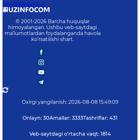
info@davaktiv.uz
© 2001-
2026
Barcha huquqlar
himoyalangan. Ushbu veb-saytdagi
ma’lumotlardan foydalanganda havola
ko‘rsatilishi shart.
Oxirgi yangilanish
:
2026-08-08 15:49:09
Onlayn:
30
Amallar:
3333
Tashriflar:
431
Veb-saytdagi o‘rtacha vaqt:
1814