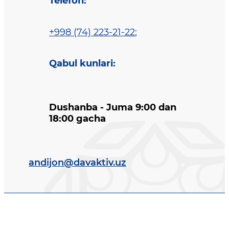
Telefon
:
+998 (74) 223-21-22
;
Qabul kunlari
:
Dushanba - Juma 9:00 dan
18:00 gacha
andijon@davaktiv.uz