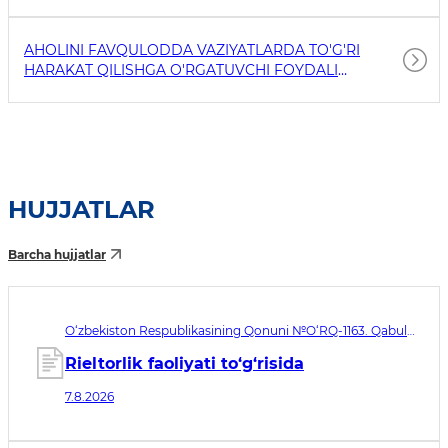
AHOLINI FAVQULODDA VAZIYATLARDA TO'G'RI
HARAKAT QILISHGA O'RGATUVCHI FOYDALI
HAVOLALAR
HUJJATLAR
Barcha hujjatlar
O‘zbekiston Respublikasining Qonuni №O‘RQ-1163. Qabul
qilingan sana 07.08.2026. Kuchga kirish sanasi 08.11.2026
Rieltorlik faoliyati to‘g‘risida
7.8.2026