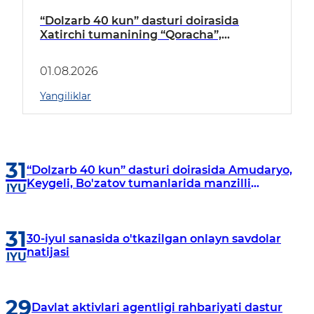
“Dolzarb 40 kun” dasturi doirasida
Xatirchi tumanining “Qoracha”,
“Nayman”, “A.Navoiy” va “Damariq”
mahallalarida manzilli o‘rganishlar olib
01.08.2026
borildi
Yangiliklar
31
“Dolzarb 40 kun” dasturi doirasida Amudaryo,
Keygeli, Bo'zatov tumanlarida manzilli
IYU
o‘rganishlar olib borildi
31
30-iyul sanasida o'tkazilgan onlayn savdolar
natijasi
IYU
29
Davlat aktivlari agentligi rahbariyati dastur