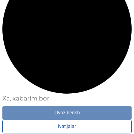
Xa, xabarim bor
Ovoz berish
Natijalar