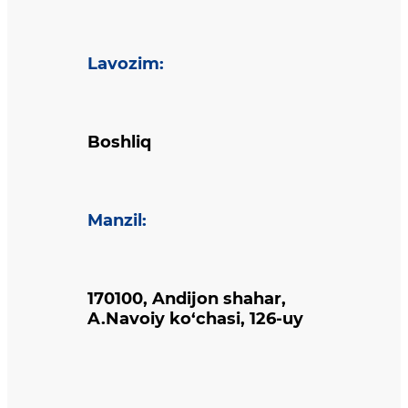
Lavozim
:
Boshliq
Manzil
:
170100, Andijon shahar,
A.Navoiy ko‘chasi, 126-uy