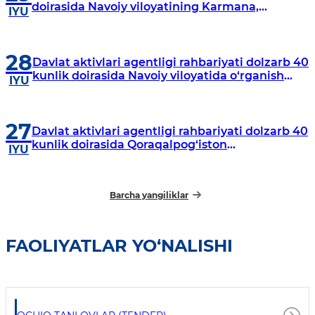
doirasida Navoiy viloyatining Karmana,
IYU
Navbahor, Xatirchi va Nurota tumanlarida
o‘rganish o‘tkazmoqda
28
Davlat aktivlari agentligi rahbariyati dolzarb 40
kunlik doirasida Navoiy viloyatida o‘rganish
IYU
o‘tkazdi
27
Davlat aktivlari agentligi rahbariyati dolzarb 40
kunlik doirasida Qoraqalpog‘iston
IYU
Respublikasida o‘rganish o‘tkazmoqda
Barcha yangiliklar
FAOLIYATLAR YO‘NALISHI