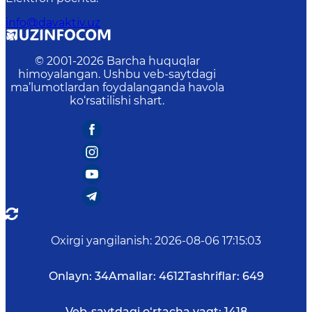
info@davaktiv.uz
© 2001-
2026
Barcha huquqlar
himoyalangan. Ushbu veb-saytdagi
ma’lumotlardan foydalanganda havola
ko‘rsatilishi shart.
Oxirgi yangilanish
:
2026-08-06 17:15:03
Onlayn:
34
Amallar:
4612
Tashriflar:
649
Veb-saytdagi o‘rtacha vaqt:
1418