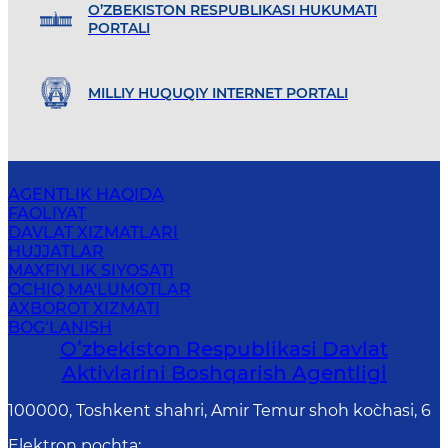
O’ZBEKISTON RESPUBLIKASI HUKUMATI
PORTALI
MILLIY HUQUQIY INTERNET PORTALI
AGENTLIK HAQIDA
FAOLIYAT
DAVLAT XIZMATLARI
HUJJATLAR
MAXFIYLIK SIYOSATI
OCHIQ MA'LUMOTLAR
AXBOROT XIZMATI
BOG‘LANISH
Oʻzbekiston Respublikasi Davlat
Aktivlarini Boshqarish Agentligi
100000, Toshkent shahri, Amir Temur shoh ko`chasi, 6
Elektron pochta
: