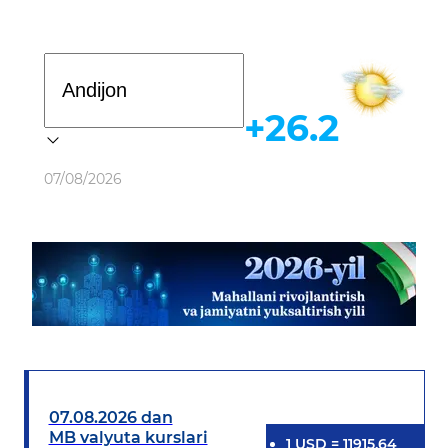
Davlat dasturi
+26.2
Ob-havo
07/08/2026
07.08.2026 dan
MB valyuta kurslari
1
USD
=
11915.64