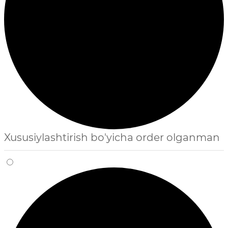
Xususiylashtirish bo'yicha order olganman