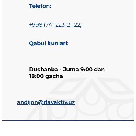
Telefon
:
+998 (74) 223-21-22
;
Qabul kunlari
:
Dushanba - Juma 9:00 dan
18:00 gacha
andijon@davaktiv.uz