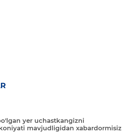
AR
bo'lgan yer uchastkangizni
mkoniyati mavjudligidan xabardormisiz