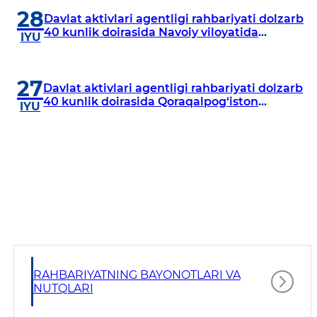
28
Davlat aktivlari agentligi rahbariyati dolzarb
40 kunlik doirasida Navoiy viloyatida
IYU
o‘rganish o‘tkazdi
27
Davlat aktivlari agentligi rahbariyati dolzarb
40 kunlik doirasida Qoraqalpog‘iston
IYU
Respublikasida o‘rganish o‘tkazmoqda
RAHBARIYATNING BAYONOTLARI VA
NUTQLARI