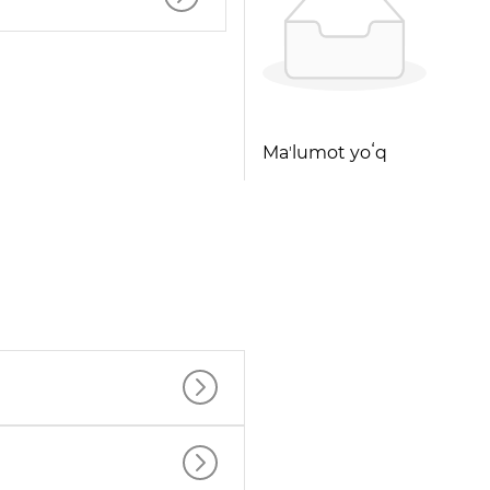
Maʼlumot yoʻq