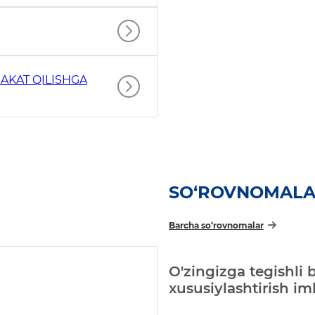
AKAT QILISHGA
SO‘ROVNOMAL
Barcha so‘rovnomalar
O'zingizga tegishli 
xususiylashtirish i