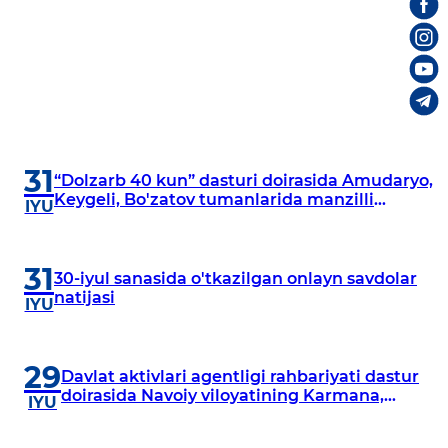
31
“Dolzarb 40 kun” dasturi doirasida Amudaryo,
Keygeli, Bo'zatov tumanlarida manzilli
IYU
o‘rganishlar olib borildi
31
30-iyul sanasida o'tkazilgan onlayn savdolar
natijasi
IYU
29
Davlat aktivlari agentligi rahbariyati dastur
doirasida Navoiy viloyatining Karmana,
IYU
Navbahor, Xatirchi va Nurota tumanlarida
o‘rganish o‘tkazmoqda