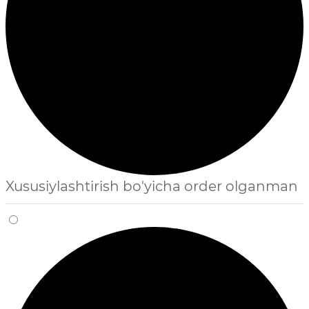
Xususiylashtirish bo'yicha order olganman