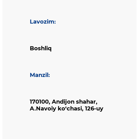
Lavozim
:
Boshliq
Manzil
:
170100, Andijon shahar,
A.Navoiy ko‘chasi, 126-uy