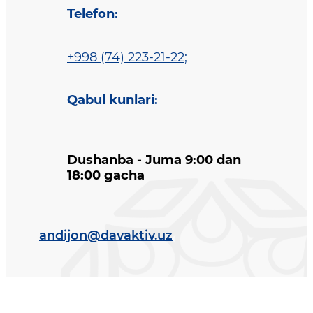
Telefon
:
+998 (74) 223-21-22
;
Qabul kunlari
:
Dushanba - Juma 9:00 dan
18:00 gacha
andijon@davaktiv.uz