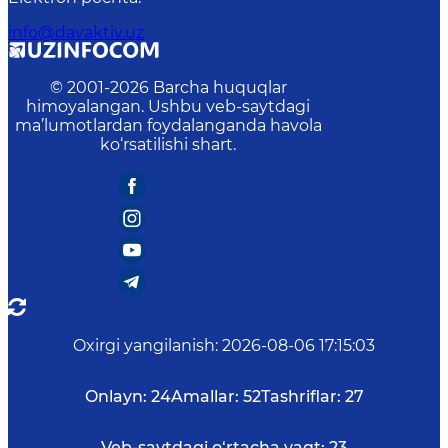
info@davaktiv.uz
© 2001-
2026
Barcha huquqlar
himoyalangan. Ushbu veb-saytdagi
ma’lumotlardan foydalanganda havola
ko‘rsatilishi shart.
Oxirgi yangilanish
:
2026-08-06 17:15:03
Onlayn:
24
Amallar:
52
Tashriflar:
27
Veb-saytdagi o‘rtacha vaqt:
23