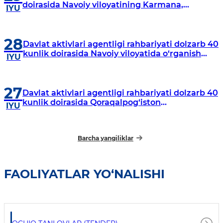
doirasida Navoiy viloyatining Karmana,
IYU
Navbahor, Xatirchi va Nurota tumanlarida
o‘rganish o‘tkazmoqda
28
Davlat aktivlari agentligi rahbariyati dolzarb 40
kunlik doirasida Navoiy viloyatida o‘rganish
IYU
o‘tkazdi
27
Davlat aktivlari agentligi rahbariyati dolzarb 40
kunlik doirasida Qoraqalpog‘iston
IYU
Respublikasida o‘rganish o‘tkazmoqda
Barcha yangiliklar
FAOLIYATLAR YO‘NALISHI