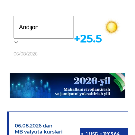
Davlat dasturi
+25.5
Ob-havo
06/08/2026
06.08.2026 dan
MB valyuta kurslari
1
USD
=
11915.64