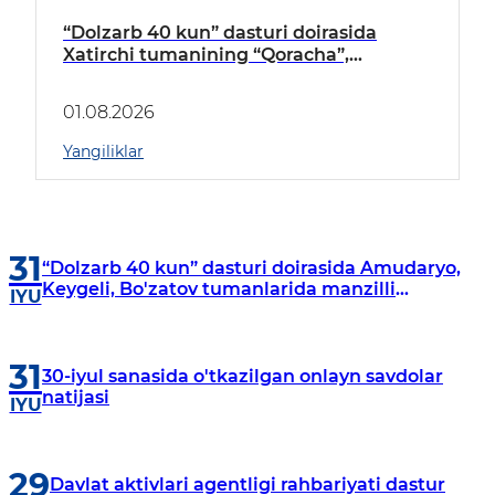
“Dolzarb 40 kun” dasturi doirasida
Xatirchi tumanining “Qoracha”,
“Nayman”, “A.Navoiy” va “Damariq”
mahallalarida manzilli o‘rganishlar olib
01.08.2026
borildi
Yangiliklar
31
“Dolzarb 40 kun” dasturi doirasida Amudaryo,
Keygeli, Bo'zatov tumanlarida manzilli
IYU
o‘rganishlar olib borildi
31
30-iyul sanasida o'tkazilgan onlayn savdolar
natijasi
IYU
29
Davlat aktivlari agentligi rahbariyati dastur