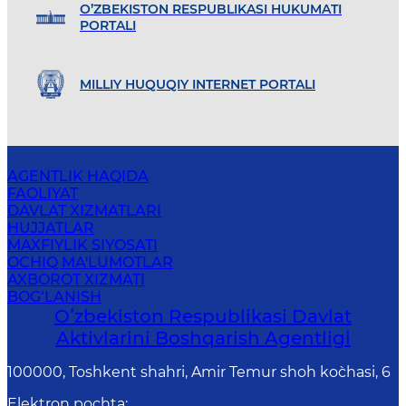
O’ZBEKISTON RESPUBLIKASI HUKUMATI
PORTALI
MILLIY HUQUQIY INTERNET PORTALI
AGENTLIK HAQIDA
FAOLIYAT
DAVLAT XIZMATLARI
HUJJATLAR
MAXFIYLIK SIYOSATI
OCHIQ MA'LUMOTLAR
AXBOROT XIZMATI
BOG‘LANISH
Oʻzbekiston Respublikasi Davlat
Aktivlarini Boshqarish Agentligi
100000, Toshkent shahri, Amir Temur shoh ko`chasi, 6
Elektron pochta
: