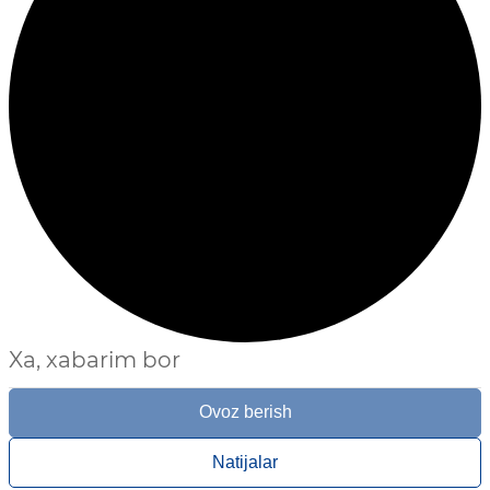
Xa, xabarim bor
Ovoz berish
Natijalar