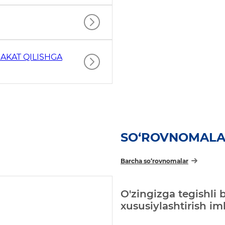
AKAT QILISHGA
SO‘ROVNOMAL
Barcha so‘rovnomalar
O'zingizga tegishli 
xususiylashtirish i