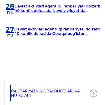
28
Davlat aktivlari agentligi rahbariyati dolzarb
40 kunlik doirasida Navoiy viloyatida
IYU
o‘rganish o‘tkazdi
27
Davlat aktivlari agentligi rahbariyati dolzarb
40 kunlik doirasida Qoraqalpog‘iston
IYU
Respublikasida o‘rganish o‘tkazmoqda
RAHBARIYATNING BAYONOTLARI VA
NUTQLARI