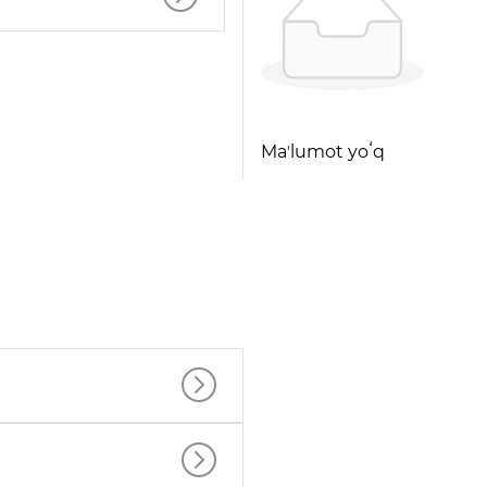
Maʼlumot yoʻq