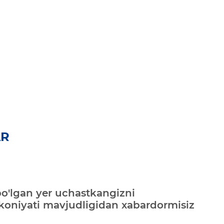
AR
bo'lgan yer uchastkangizni
mkoniyati mavjudligidan xabardormisiz