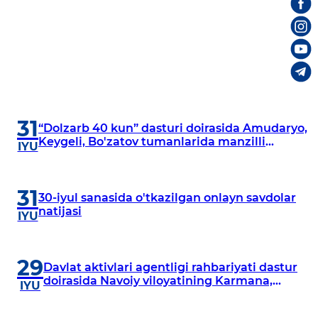
31
“Dolzarb 40 kun” dasturi doirasida Amudaryo,
Keygeli, Bo'zatov tumanlarida manzilli
IYU
o‘rganishlar olib borildi
31
30-iyul sanasida o'tkazilgan onlayn savdolar
natijasi
IYU
29
Davlat aktivlari agentligi rahbariyati dastur
doirasida Navoiy viloyatining Karmana,
IYU
Navbahor, Xatirchi va Nurota tumanlarida
o‘rganish o‘tkazmoqda