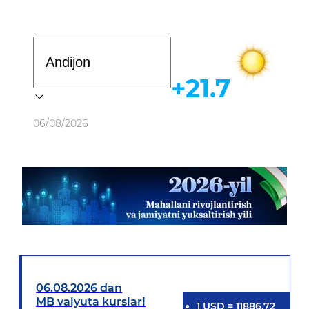
Davlat dasturi
+21.7
Ob-havo
06/08/2026
06.08.2026 dan
MB valyuta kurslari
1
USD
=
11886.72