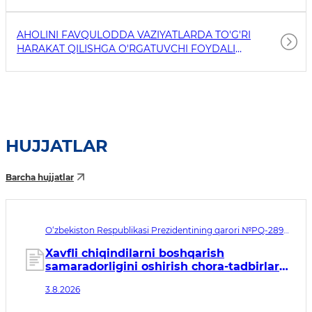
AHOLINI FAVQULODDA VAZIYATLARDA TO'G'RI
HARAKAT QILISHGA O'RGATUVCHI FOYDALI
HAVOLALAR
HUJJATLAR
Barcha hujjatlar
O‘zbekiston Respublikasi Prezidentining qarori №PQ-289.
Qabul qilingan sana 03.08.2026. Kuchga kirish sanasi
04.08.2026
Xavfli chiqindilarni boshqarish
samaradorligini oshirish chora-tadbirlari
to‘g‘risida
3.8.2026