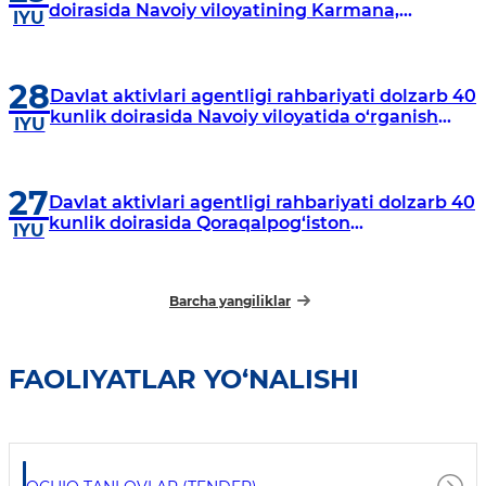
doirasida Navoiy viloyatining Karmana,
IYU
Navbahor, Xatirchi va Nurota tumanlarida
o‘rganish o‘tkazmoqda
28
Davlat aktivlari agentligi rahbariyati dolzarb 40
kunlik doirasida Navoiy viloyatida o‘rganish
IYU
o‘tkazdi
27
Davlat aktivlari agentligi rahbariyati dolzarb 40
kunlik doirasida Qoraqalpog‘iston
IYU
Respublikasida o‘rganish o‘tkazmoqda
Barcha yangiliklar
FAOLIYATLAR YO‘NALISHI