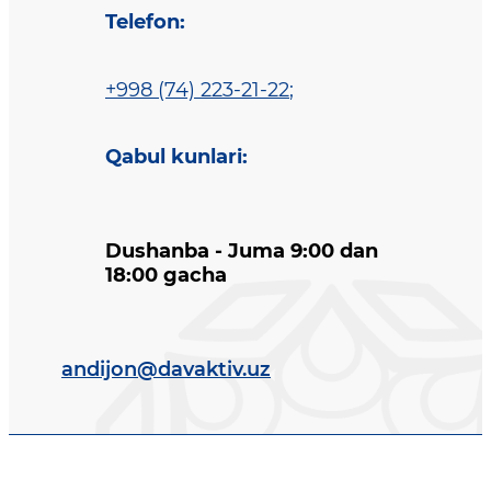
Telefon
:
+998 (74) 223-21-22
;
Qabul kunlari
:
Dushanba - Juma 9:00 dan
18:00 gacha
andijon@davaktiv.uz