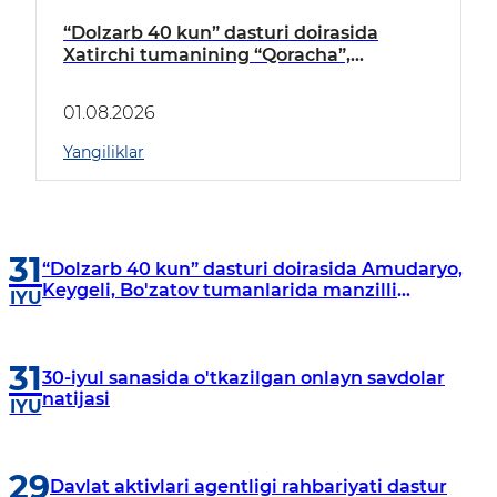
“Dolzarb 40 kun” dasturi doirasida
Xatirchi tumanining “Qoracha”,
“Nayman”, “A.Navoiy” va “Damariq”
mahallalarida manzilli o‘rganishlar olib
01.08.2026
borildi
Yangiliklar
31
“Dolzarb 40 kun” dasturi doirasida Amudaryo,
Keygeli, Bo'zatov tumanlarida manzilli
IYU
o‘rganishlar olib borildi
31
30-iyul sanasida o'tkazilgan onlayn savdolar
natijasi
IYU
29
Davlat aktivlari agentligi rahbariyati dastur