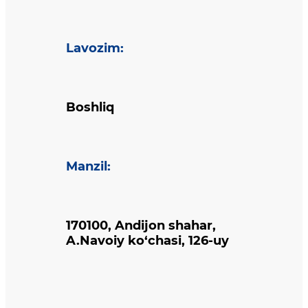
Lavozim
:
Boshliq
Manzil
:
170100, Andijon shahar,
A.Navoiy ko‘chasi, 126-uy