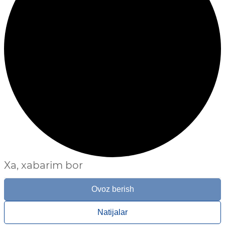
Xa, xabarim bor
Ovoz berish
Natijalar