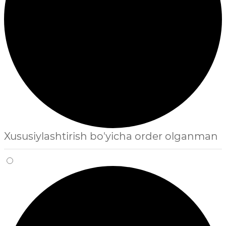
Xususiylashtirish bo'yicha order olganman