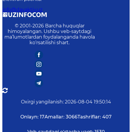
info@davaktiv.uz
© 2001-
2026
Barcha huquqlar
himoyalangan. Ushbu veb-saytdagi
ma’lumotlardan foydalanganda havola
ko‘rsatilishi shart.
Oxirgi yangilanish
:
2026-08-04 19:50:14
Onlayn:
17
Amallar:
3066
Tashriflar:
407
Veb-saytdagi o‘rtacha vaqt:
1530