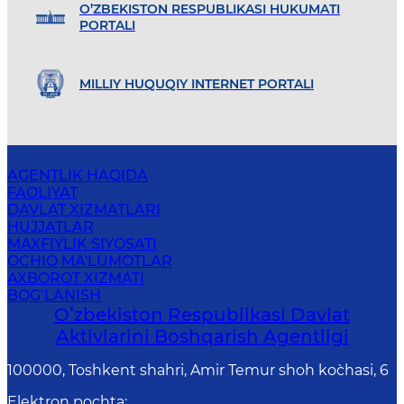
O’ZBEKISTON RESPUBLIKASI HUKUMATI
PORTALI
MILLIY HUQUQIY INTERNET PORTALI
AGENTLIK HAQIDA
FAOLIYAT
DAVLAT XIZMATLARI
HUJJATLAR
MAXFIYLIK SIYOSATI
OCHIQ MA'LUMOTLAR
AXBOROT XIZMATI
BOG‘LANISH
Oʻzbekiston Respublikasi Davlat
Aktivlarini Boshqarish Agentligi
100000, Toshkent shahri, Amir Temur shoh ko`chasi, 6
Elektron pochta
: