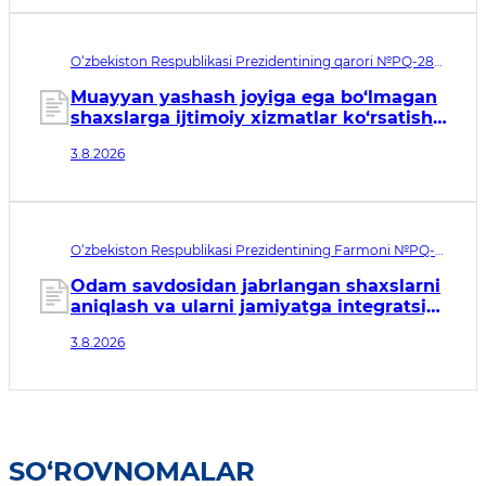
O‘zbekiston Respublikasi Prezidentining qarori №PQ-288.
Qabul qilingan sana 03.08.2026. Kuchga kirish sanasi
04.08.2026
Muayyan yashash joyiga ega bo‘lmagan
shaxslarga ijtimoiy xizmatlar ko‘rsatish
tizimini takomillashtirish to‘g‘risida
3.8.2026
O‘zbekiston Respublikasi Prezidentining Farmoni №PQ-
146. Qabul qilingan sana 03.08.2026. Kuchga kirish sanasi
04.08.2026
Odam savdosidan jabrlangan shaxslarni
aniqlash va ularni jamiyatga integratsiya
qilish tizimini tubdan
3.8.2026
takomillashtirishga qaratilgan
qo‘shimcha chora-tadbirlar to‘g‘risida
SO‘ROVNOMALAR