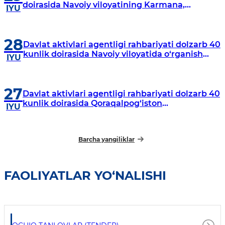
doirasida Navoiy viloyatining Karmana,
IYU
Navbahor, Xatirchi va Nurota tumanlarida
o‘rganish o‘tkazmoqda
28
Davlat aktivlari agentligi rahbariyati dolzarb 40
kunlik doirasida Navoiy viloyatida o‘rganish
IYU
o‘tkazdi
27
Davlat aktivlari agentligi rahbariyati dolzarb 40
kunlik doirasida Qoraqalpog‘iston
IYU
Respublikasida o‘rganish o‘tkazmoqda
Barcha yangiliklar
FAOLIYATLAR YO‘NALISHI