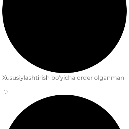
Xususiylashtirish bo'yicha order olganman