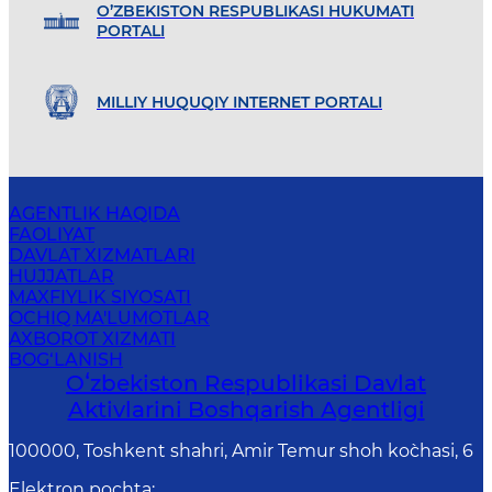
O’ZBEKISTON RESPUBLIKASI HUKUMATI
PORTALI
MILLIY HUQUQIY INTERNET PORTALI
AGENTLIK HAQIDA
FAOLIYAT
DAVLAT XIZMATLARI
HUJJATLAR
MAXFIYLIK SIYOSATI
OCHIQ MA'LUMOTLAR
AXBOROT XIZMATI
BOG‘LANISH
Oʻzbekiston Respublikasi Davlat
Aktivlarini Boshqarish Agentligi
100000, Toshkent shahri, Amir Temur shoh ko`chasi, 6
Elektron pochta
: