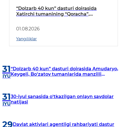
“Dolzarb 40 kun” dasturi doirasida
Xatirchi tumanining “Qoracha”,
“Nayman”, “A.Navoiy” va “Damariq”
mahallalarida manzilli o‘rganishlar olib
01.08.2026
borildi
Yangiliklar
31
“Dolzarb 40 kun” dasturi doirasida Amudaryo,
Keygeli, Bo'zatov tumanlarida manzilli
IYU
o‘rganishlar olib borildi
31
30-iyul sanasida o'tkazilgan onlayn savdolar
natijasi
IYU
29
Davlat aktivlari agentligi rahbariyati dastur