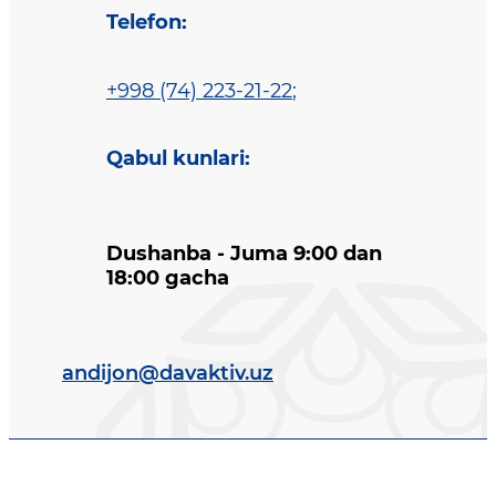
Telefon
:
+998 (74) 223-21-22
;
Qabul kunlari
:
Dushanba - Juma 9:00 dan
18:00 gacha
andijon@davaktiv.uz