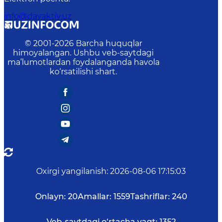
info@davaktiv.uz
© 2001-
2026
Barcha huquqlar
himoyalangan. Ushbu veb-saytdagi
ma’lumotlardan foydalanganda havola
ko‘rsatilishi shart.
Oxirgi yangilanish
:
2026-08-06 17:15:03
Onlayn:
20
Amallar:
1559
Tashriflar:
240
Veb-saytdagi o‘rtacha vaqt:
1352