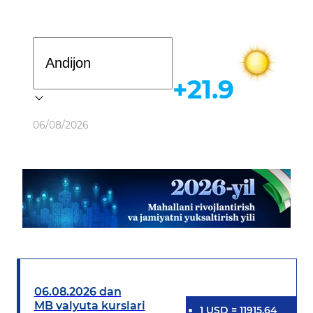
Davlat dasturi
+21.9
Ob-havo
06/08/2026
06.08.2026 dan
MB valyuta kurslari
1
USD
=
11915.64