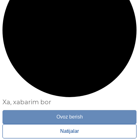
Xa, xabarim bor
Ovoz berish
Natijalar