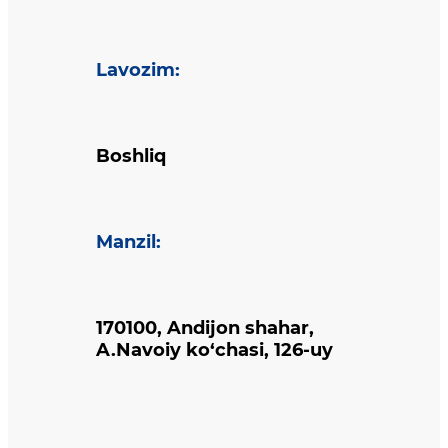
Lavozim
:
Boshliq
Manzil
:
170100, Andijon shahar,
A.Navoiy ko‘chasi, 126-uy