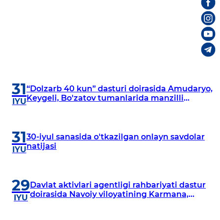
31
“Dolzarb 40 kun” dasturi doirasida Amudaryo,
Keygeli, Bo'zatov tumanlarida manzilli
IYU
o‘rganishlar olib borildi
31
30-iyul sanasida o'tkazilgan onlayn savdolar
natijasi
IYU
29
Davlat aktivlari agentligi rahbariyati dastur
doirasida Navoiy viloyatining Karmana,
IYU
Navbahor, Xatirchi va Nurota tumanlarida
o‘rganish o‘tkazmoqda