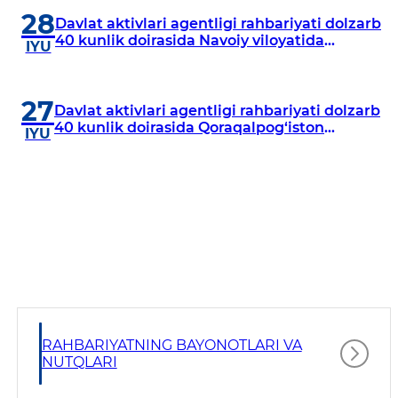
28
Davlat aktivlari agentligi rahbariyati dolzarb
40 kunlik doirasida Navoiy viloyatida
IYU
o‘rganish o‘tkazdi
27
Davlat aktivlari agentligi rahbariyati dolzarb
40 kunlik doirasida Qoraqalpog‘iston
IYU
Respublikasida o‘rganish o‘tkazmoqda
RAHBARIYATNING BAYONOTLARI VA
NUTQLARI