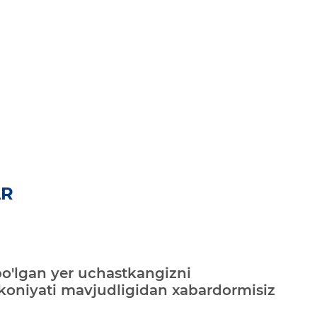
AR
bo'lgan yer uchastkangizni
mkoniyati mavjudligidan xabardormisiz