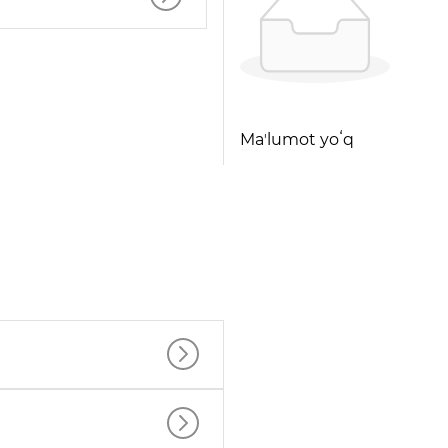
Maʼlumot yoʻq