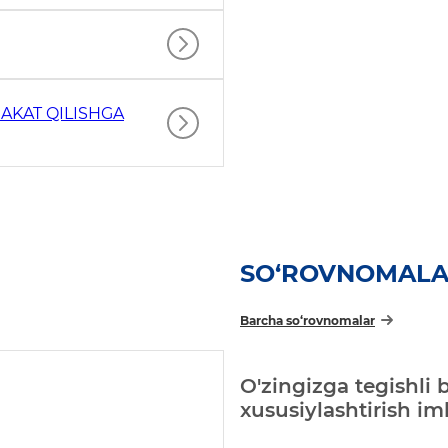
AKAT QILISHGA
SO‘ROVNOMAL
Barcha so‘rovnomalar
O'zingizga tegishli 
xususiylashtirish i