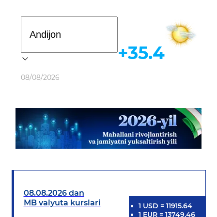
Davlat dasturi
+35.4
Ob-havo
08/08/2026
08.08.2026 dan
MB valyuta kurslari
1
USD
=
11915.64
1
EUR
=
13749.46