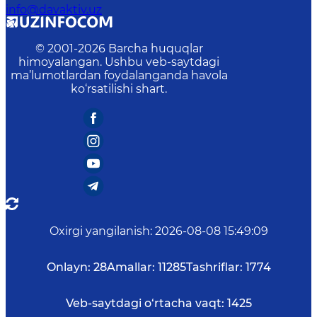
info@davaktiv.uz
© 2001-
2026
Barcha huquqlar
himoyalangan. Ushbu veb-saytdagi
ma’lumotlardan foydalanganda havola
ko‘rsatilishi shart.
Oxirgi yangilanish
:
2026-08-08 15:49:09
Onlayn:
28
Amallar:
11285
Tashriflar:
1774
Veb-saytdagi o‘rtacha vaqt:
1425