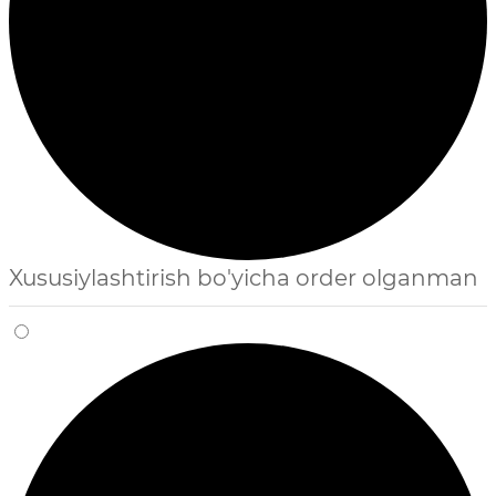
Xususiylashtirish bo'yicha order olganman