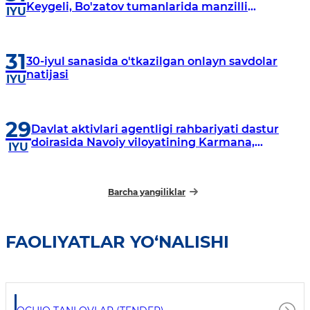
Keygeli, Bo'zatov tumanlarida manzilli
IYU
o‘rganishlar olib borildi
31
30-iyul sanasida o'tkazilgan onlayn savdolar
natijasi
IYU
29
Davlat aktivlari agentligi rahbariyati dastur
doirasida Navoiy viloyatining Karmana,
IYU
Navbahor, Xatirchi va Nurota tumanlarida
o‘rganish o‘tkazmoqda
Barcha yangiliklar
FAOLIYATLAR YO‘NALISHI