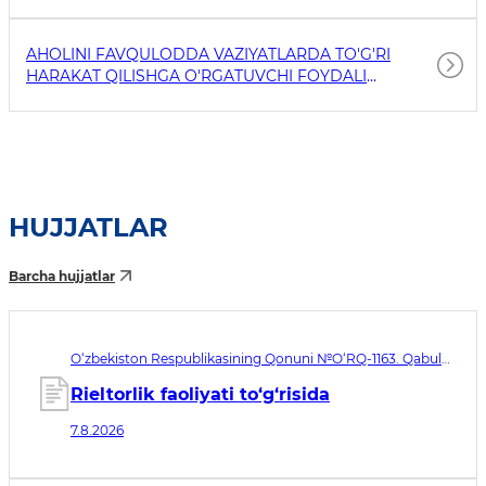
AHOLINI FAVQULODDA VAZIYATLARDA TO'G'RI
HARAKAT QILISHGA O'RGATUVCHI FOYDALI
HAVOLALAR
HUJJATLAR
Barcha hujjatlar
O‘zbekiston Respublikasining Qonuni №O‘RQ-1163. Qabul
qilingan sana 07.08.2026. Kuchga kirish sanasi 08.11.2026
Rieltorlik faoliyati to‘g‘risida
7.8.2026