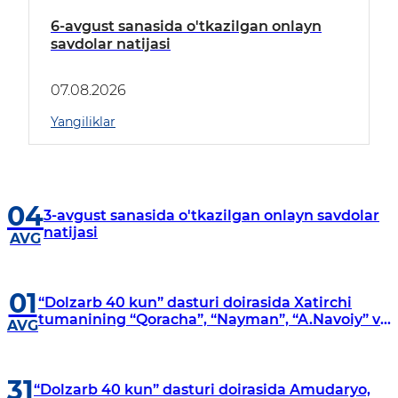
6-avgust sanasida o'tkazilgan onlayn
savdolar natijasi
07.08.2026
Yangiliklar
04
3-avgust sanasida o'tkazilgan onlayn savdolar
natijasi
AVG
01
“Dolzarb 40 kun” dasturi doirasida Xatirchi
tumanining “Qoracha”, “Nayman”, “A.Navoiy” va
AVG
“Damariq” mahallalarida manzilli o‘rganishlar
olib borildi
31
“Dolzarb 40 kun” dasturi doirasida Amudaryo,