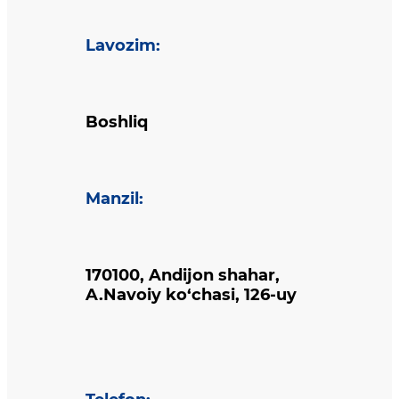
Lavozim
:
Boshliq
Manzil
:
170100, Andijon shahar,
A.Navoiy ko‘chasi, 126-uy