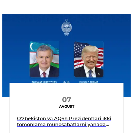
07
AVGUST
O‘zbekiston va AQSh Prezidentlari ikki
tomonlama munosabatlarni yanada
mustahkamlash istiqbollarini