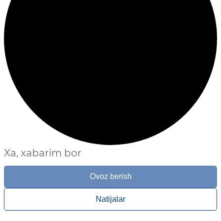
Xa, xabarim bor
Ovoz berish
Natijalar