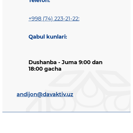
Telefon
:
+998 (74) 223-21-22
;
Qabul kunlari
:
Dushanba - Juma 9:00 dan
18:00 gacha
andijon@davaktiv.uz