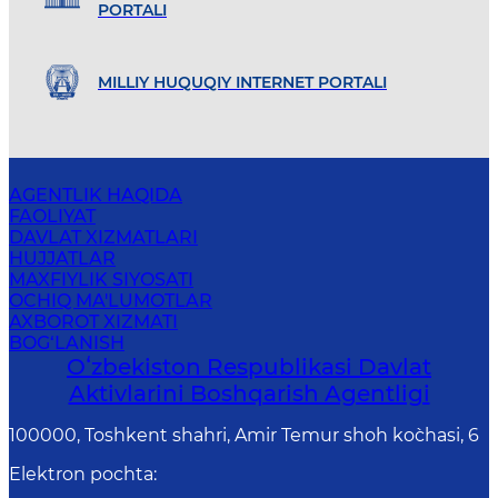
PORTALI
MILLIY HUQUQIY INTERNET PORTALI
AGENTLIK HAQIDA
FAOLIYAT
DAVLAT XIZMATLARI
HUJJATLAR
MAXFIYLIK SIYOSATI
OCHIQ MA'LUMOTLAR
AXBOROT XIZMATI
BOG‘LANISH
Oʻzbekiston Respublikasi Davlat
Aktivlarini Boshqarish Agentligi
100000, Toshkent shahri, Amir Temur shoh ko`chasi, 6
Elektron pochta
: