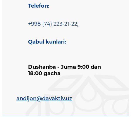
Telefon
:
+998 (74) 223-21-22
;
Qabul kunlari
:
Dushanba - Juma 9:00 dan
18:00 gacha
andijon@davaktiv.uz