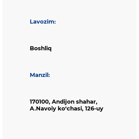
Lavozim
:
Boshliq
Manzil
:
170100, Andijon shahar,
A.Navoiy ko‘chasi, 126-uy