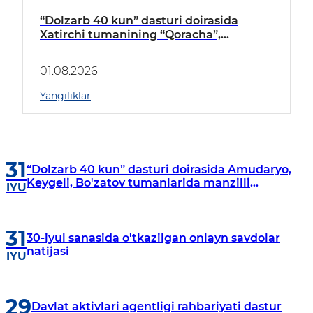
“Dolzarb 40 kun” dasturi doirasida
Xatirchi tumanining “Qoracha”,
“Nayman”, “A.Navoiy” va “Damariq”
mahallalarida manzilli o‘rganishlar olib
01.08.2026
borildi
Yangiliklar
31
“Dolzarb 40 kun” dasturi doirasida Amudaryo,
Keygeli, Bo'zatov tumanlarida manzilli
IYU
o‘rganishlar olib borildi
31
30-iyul sanasida o'tkazilgan onlayn savdolar
natijasi
IYU
29
Davlat aktivlari agentligi rahbariyati dastur