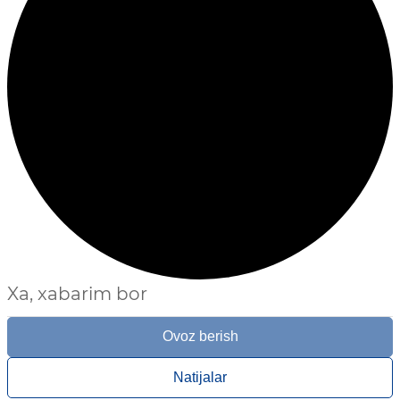
Xa, xabarim bor
Ovoz berish
Natijalar