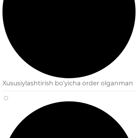
Xususiylashtirish bo'yicha order olganman