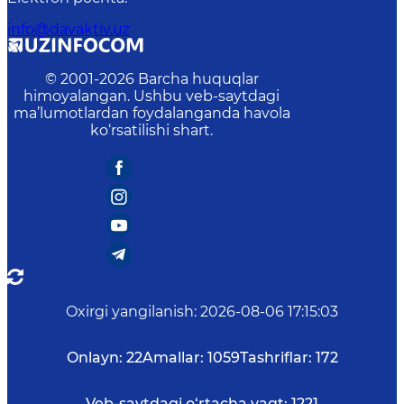
info@davaktiv.uz
© 2001-
2026
Barcha huquqlar
himoyalangan. Ushbu veb-saytdagi
ma’lumotlardan foydalanganda havola
ko‘rsatilishi shart.
Oxirgi yangilanish
:
2026-08-06 17:15:03
Onlayn:
22
Amallar:
1059
Tashriflar:
172
Veb-saytdagi o‘rtacha vaqt:
1221