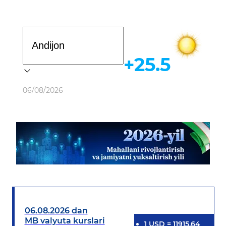
Davlat dasturi
+25.5
Ob-havo
06/08/2026
06.08.2026 dan
MB valyuta kurslari
1
USD
=
11915.64