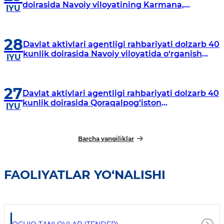
doirasida Navoiy viloyatining Karmana,
IYU
Navbahor, Xatirchi va Nurota tumanlarida
o‘rganish o‘tkazmoqda
28
Davlat aktivlari agentligi rahbariyati dolzarb 40
kunlik doirasida Navoiy viloyatida o‘rganish
IYU
o‘tkazdi
27
Davlat aktivlari agentligi rahbariyati dolzarb 40
kunlik doirasida Qoraqalpog‘iston
IYU
Respublikasida o‘rganish o‘tkazmoqda
Barcha yangiliklar
FAOLIYATLAR YO‘NALISHI