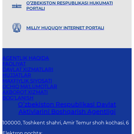
O’ZBEKISTON RESPUBLIKASI HUKUMATI
PORTALI
MILLIY HUQUQIY INTERNET PORTALI
AGENTLIK HAQIDA
FAOLIYAT
DAVLAT XIZMATLARI
HUJJATLAR
MAXFIYLIK SIYOSATI
OCHIQ MA'LUMOTLAR
AXBOROT XIZMATI
BOG‘LANISH
Oʻzbekiston Respublikasi Davlat
Aktivlarini Boshqarish Agentligi
100000, Toshkent shahri, Amir Temur shoh ko`chasi, 6
Elektron pochta
: