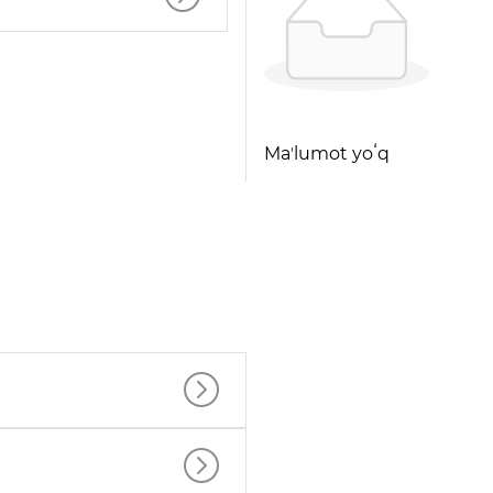
Maʼlumot yoʻq