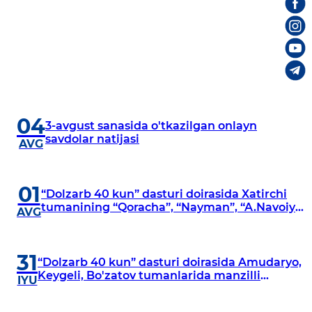
04
3-avgust sanasida o'tkazilgan onlayn
savdolar natijasi
AVG
01
“Dolzarb 40 kun” dasturi doirasida Xatirchi
tumanining “Qoracha”, “Nayman”, “A.Navoiy”
AVG
va “Damariq” mahallalarida manzilli
o‘rganishlar olib borildi
31
“Dolzarb 40 kun” dasturi doirasida Amudaryo,
Keygeli, Bo'zatov tumanlarida manzilli
IYU
o‘rganishlar olib borildi