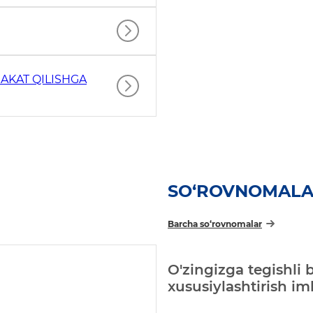
AKAT QILISHGA
SO‘ROVNOMAL
Barcha so‘rovnomalar
O'zingizga tegishli 
xususiylashtirish i