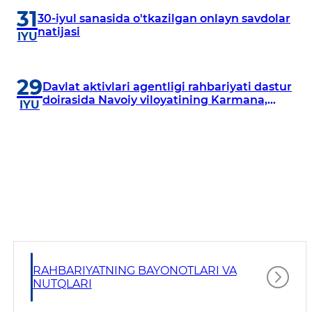
31
30-iyul sanasida o'tkazilgan onlayn savdolar
natijasi
IYU
29
Davlat aktivlari agentligi rahbariyati dastur
doirasida Navoiy viloyatining Karmana,
IYU
Navbahor, Xatirchi va Nurota tumanlarida
o‘rganish o‘tkazmoqda
RAHBARIYATNING BAYONOTLARI VA
NUTQLARI