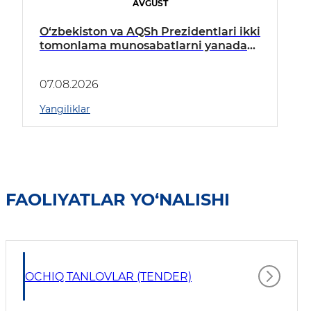
AVGUST
O‘zbekiston va AQSh Prezidentlari ikki
tomonlama munosabatlarni yanada
mustahkamlash istiqbollarini
muhokama qildilar
07.08.2026
Yangiliklar
FAOLIYATLAR YO‘NALISHI
OCHIQ TANLOVLAR (TENDER)