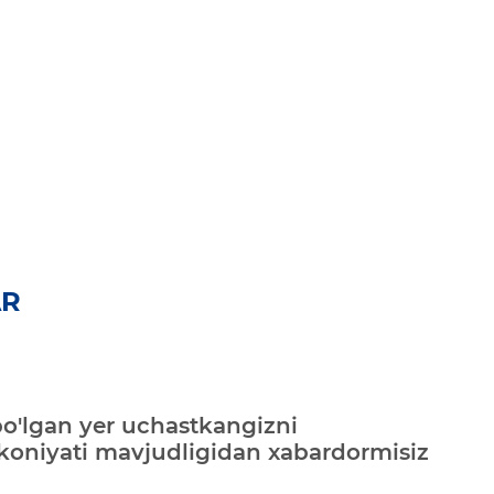
AR
bo'lgan yer uchastkangizni
mkoniyati mavjudligidan xabardormisiz