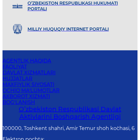
O’ZBEKISTON RESPUBLIKASI HUKUMATI
PORTALI
MILLIY HUQUQIY INTERNET PORTALI
AGENTLIK HAQIDA
FAOLIYAT
DAVLAT XIZMATLARI
HUJJATLAR
MAXFIYLIK SIYOSATI
OCHIQ MA'LUMOTLAR
AXBOROT XIZMATI
BOG‘LANISH
Oʻzbekiston Respublikasi Davlat
Aktivlarini Boshqarish Agentligi
100000, Toshkent shahri, Amir Temur shoh ko`chasi, 6
Elektron pochta
: