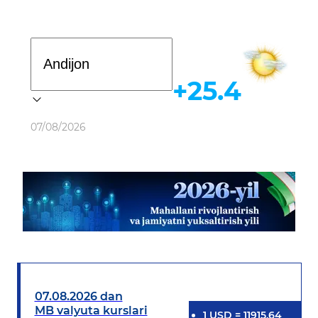
Davlat dasturi
+25.4
Ob-havo
07/08/2026
07.08.2026 dan
MB valyuta kurslari
1
USD
=
11915.64