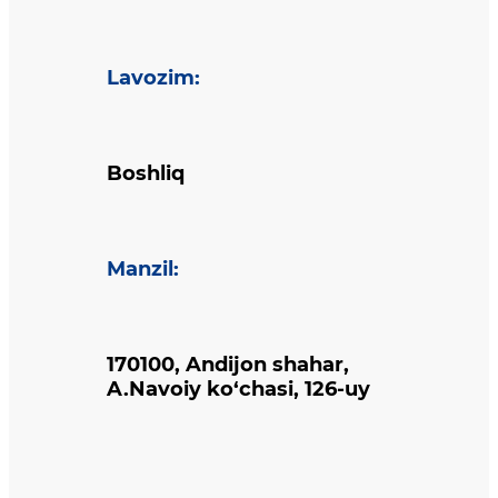
Lavozim
:
Boshliq
Manzil
:
170100, Andijon shahar,
A.Navoiy ko‘chasi, 126-uy