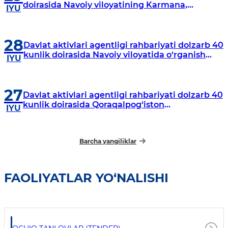
doirasida Navoiy viloyatining Karmana,
IYU
Navbahor, Xatirchi va Nurota tumanlarida
o‘rganish o‘tkazmoqda
28
Davlat aktivlari agentligi rahbariyati dolzarb 40
kunlik doirasida Navoiy viloyatida o‘rganish
IYU
o‘tkazdi
27
Davlat aktivlari agentligi rahbariyati dolzarb 40
kunlik doirasida Qoraqalpog‘iston
IYU
Respublikasida o‘rganish o‘tkazmoqda
Barcha yangiliklar
FAOLIYATLAR YO‘NALISHI