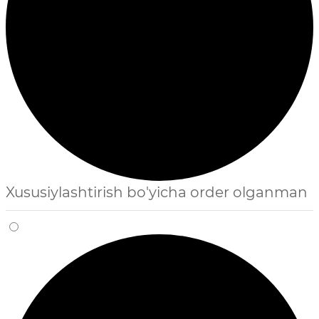
Xususiylashtirish bo'yicha order olganman