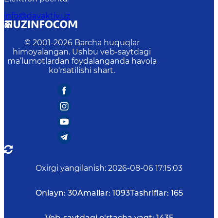
info@davaktiv.uz
© 2001-
2026
Barcha huquqlar
himoyalangan. Ushbu veb-saytdagi
ma’lumotlardan foydalanganda havola
ko‘rsatilishi shart.
Oxirgi yangilanish
:
2026-08-06 17:15:03
Onlayn:
30
Amallar:
1093
Tashriflar:
165
Veb-saytdagi o‘rtacha vaqt:
1435