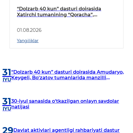
“Dolzarb 40 kun” dasturi doirasida
Xatirchi tumanining “Qoracha”,
“Nayman”, “A.Navoiy” va “Damariq”
mahallalarida manzilli o‘rganishlar olib
01.08.2026
borildi
Yangiliklar
31
“Dolzarb 40 kun” dasturi doirasida Amudaryo,
Keygeli, Bo'zatov tumanlarida manzilli
IYU
o‘rganishlar olib borildi
31
30-iyul sanasida o'tkazilgan onlayn savdolar
natijasi
IYU
29
Davlat aktivlari agentligi rahbariyati dastur