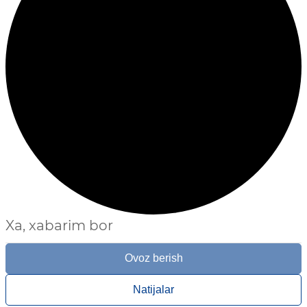
Xa, xabarim bor
Ovoz berish
Natijalar