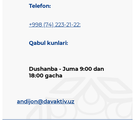
Telefon
:
+998 (74) 223-21-22
;
Qabul kunlari
:
Dushanba - Juma 9:00 dan
18:00 gacha
andijon@davaktiv.uz