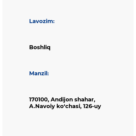
Lavozim
:
Boshliq
Manzil
:
170100, Andijon shahar,
A.Navoiy ko‘chasi, 126-uy