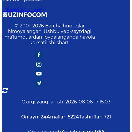
info@davaktiv.uz
© 2001-
2026
Barcha huquqlar
himoyalangan. Ushbu veb-saytdagi
ma’lumotlardan foydalanganda havola
ko‘rsatilishi shart.
Oxirgi yangilanish
:
2026-08-06 17:15:03
Onlayn:
24
Amallar:
5224
Tashriflar:
721
Veb-saytdagi o‘rtacha vaqt:
1556