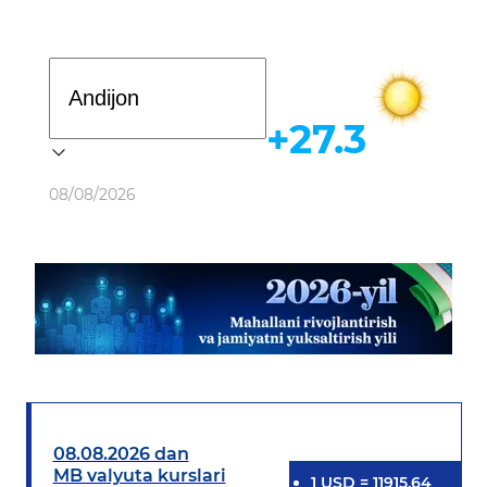
Davlat dasturi
+27.3
Ob-havo
08/08/2026
08.08.2026 dan
MB valyuta kurslari
1
USD
=
11915.64