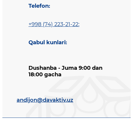
Telefon
:
+998 (74) 223-21-22
;
Qabul kunlari
:
Dushanba - Juma 9:00 dan
18:00 gacha
andijon@davaktiv.uz