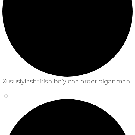
Xususiylashtirish bo'yicha order olganman