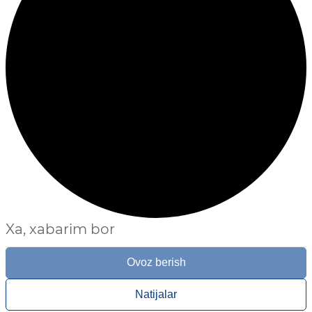
Xa, xabarim bor
Ovoz berish
Natijalar