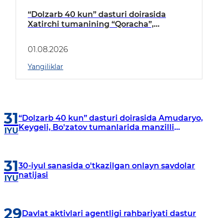
“Dolzarb 40 kun” dasturi doirasida
Xatirchi tumanining “Qoracha”,
“Nayman”, “A.Navoiy” va “Damariq”
mahallalarida manzilli o‘rganishlar olib
01.08.2026
borildi
Yangiliklar
31
“Dolzarb 40 kun” dasturi doirasida Amudaryo,
Keygeli, Bo'zatov tumanlarida manzilli
IYU
o‘rganishlar olib borildi
31
30-iyul sanasida o'tkazilgan onlayn savdolar
natijasi
IYU
29
Davlat aktivlari agentligi rahbariyati dastur