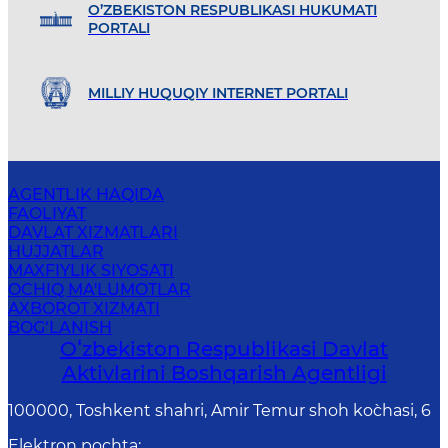
O’ZBEKISTON RESPUBLIKASI HUKUMATI
PORTALI
MILLIY HUQUQIY INTERNET PORTALI
AGENTLIK HAQIDA
FAOLIYAT
DAVLAT XIZMATLARI
HUJJATLAR
MAXFIYLIK SIYOSATI
OCHIQ MA'LUMOTLAR
AXBOROT XIZMATI
BOG‘LANISH
Oʻzbekiston Respublikasi Davlat
Aktivlarini Boshqarish Agentligi
100000, Toshkent shahri, Amir Temur shoh ko`chasi, 6
Elektron pochta
: