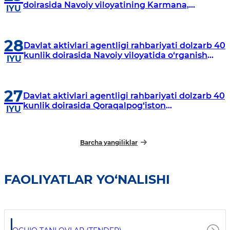
doirasida Navoiy viloyatining Karmana,
IYU
Navbahor, Xatirchi va Nurota tumanlarida
o‘rganish o‘tkazmoqda
28
Davlat aktivlari agentligi rahbariyati dolzarb 40
kunlik doirasida Navoiy viloyatida o‘rganish
IYU
o‘tkazdi
27
Davlat aktivlari agentligi rahbariyati dolzarb 40
kunlik doirasida Qoraqalpog‘iston
IYU
Respublikasida o‘rganish o‘tkazmoqda
Barcha yangiliklar
FAOLIYATLAR YO‘NALISHI