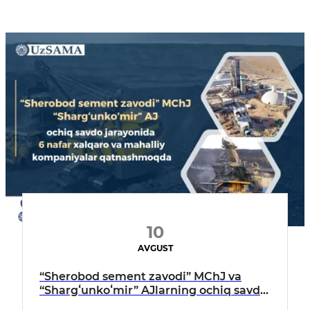
10
AVGUST
“Sherobod sement zavodi” MChJ va
“Shargʻunkoʻmir” AJlarning ochiq savdo
jarayonida 6 nafar xalqaro va mahalliy