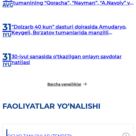
tumanining “Qoracha”, “Nayman”, “A.Navoiy” va
AVG
“Damariq” mahallalarida manzilli o‘rganishlar
olib borildi
31
“Dolzarb 40 kun” dasturi doirasida Amudaryo,
Keygeli, Bo'zatov tumanlarida manzilli
IYU
o‘rganishlar olib borildi
31
30-iyul sanasida o'tkazilgan onlayn savdolar
natijasi
IYU
Barcha yangiliklar
FAOLIYATLAR YO‘NALISHI