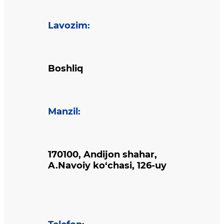
Lavozim
:
Boshliq
Manzil
:
170100, Andijon shahar,
A.Navoiy ko‘chasi, 126-uy