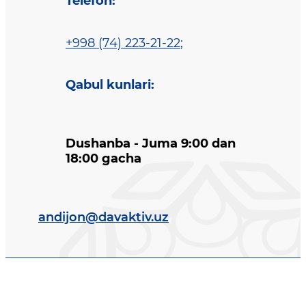
Telefon
:
+998 (74) 223-21-22
;
Qabul kunlari
:
Dushanba - Juma 9:00 dan
18:00 gacha
andijon@davaktiv.uz