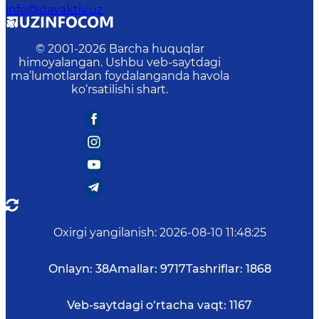
info@davaktiv.uz
© 2001-
2026
Barcha huquqlar
himoyalangan. Ushbu veb-saytdagi
ma’lumotlardan foydalanganda havola
ko‘rsatilishi shart.
Oxirgi yangilanish
:
2026-08-10 11:48:25
Onlayn:
38
Amallar:
9717
Tashriflar:
1868
Veb-saytdagi o‘rtacha vaqt:
1167