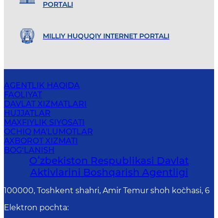
PORTALI
MILLIY HUQUQIY INTERNET PORTALI
AGENTLIK HAQIDA
FAOLIYAT
DAVLAT XIZMATLARI
HUJJATLAR
MAXFIYLIK SIYOSATI
OCHIQ MA'LUMOTLAR
AXBOROT XIZMATI
BOG‘LANISH
Oʻzbekiston Respublikasi Davlat
Aktivlarini Boshqarish Agentligi
100000, Toshkent shahri, Amir Temur shoh ko`chasi, 6
Elektron pochta
: