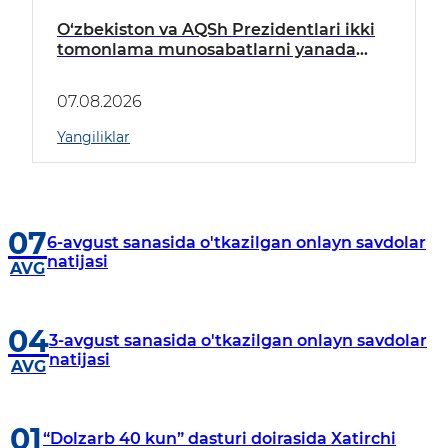
O‘zbekiston va AQSh Prezidentlari ikki
tomonlama munosabatlarni yanada
mustahkamlash istiqbollarini
muhokama qildilar
07.08.2026
Yangiliklar
07
6-avgust sanasida o'tkazilgan onlayn savdolar
natijasi
AVG
04
3-avgust sanasida o'tkazilgan onlayn savdolar
natijasi
AVG
01
“Dolzarb 40 kun” dasturi doirasida Xatirchi