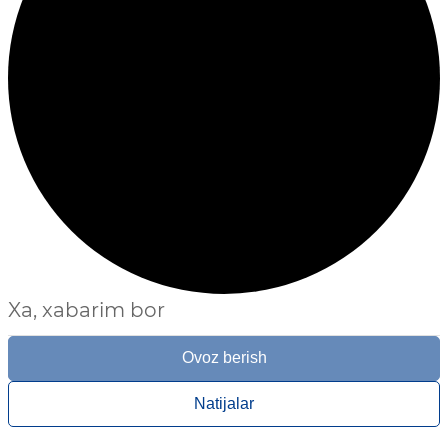
Xa, xabarim bor
Ovoz berish
Natijalar