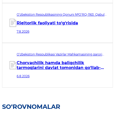
O‘zbekiston Respublikasining Qonuni №O‘RQ-1163. Qabul
qilingan sana 07.08.2026. Kuchga kirish sanasi 08.11.2026
Rieltorlik faoliyati to‘g‘risida
7.8.2026
O‘zbekiston Respublikasi Vazirlar Mahkamasining qarori
№435. Qabul qilingan sana 06.08.2026. Kuchga kirish
sanasi 07.08.2026
Chorvachilik hamda baliqchilik
tarmoqlarini davlat tomonidan qo‘llab-
quvvatlashning qo‘shimcha chora-
6.8.2026
tadbirlari to‘g‘risida
SO‘ROVNOMALAR