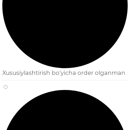
Xususiylashtirish bo'yicha order olganman