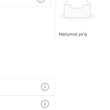
Maʼlumot yoʻq