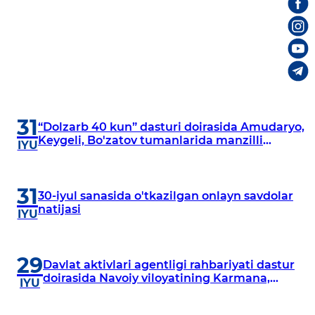
31
“Dolzarb 40 kun” dasturi doirasida Amudaryo,
Keygeli, Bo'zatov tumanlarida manzilli
IYU
o‘rganishlar olib borildi
31
30-iyul sanasida o'tkazilgan onlayn savdolar
natijasi
IYU
29
Davlat aktivlari agentligi rahbariyati dastur
doirasida Navoiy viloyatining Karmana,
IYU
Navbahor, Xatirchi va Nurota tumanlarida
o‘rganish o‘tkazmoqda