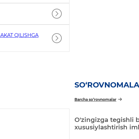
AKAT QILISHGA
SO‘ROVNOMAL
Barcha so‘rovnomalar
O'zingizga tegishli 
xususiylashtirish i