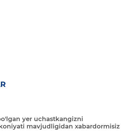
AR
bo'lgan yer uchastkangizni
mkoniyati mavjudligidan xabardormisiz