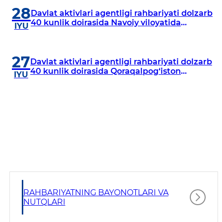
28
Davlat aktivlari agentligi rahbariyati dolzarb
40 kunlik doirasida Navoiy viloyatida
IYU
o‘rganish o‘tkazdi
27
Davlat aktivlari agentligi rahbariyati dolzarb
40 kunlik doirasida Qoraqalpog‘iston
IYU
Respublikasida o‘rganish o‘tkazmoqda
RAHBARIYATNING BAYONOTLARI VA
NUTQLARI