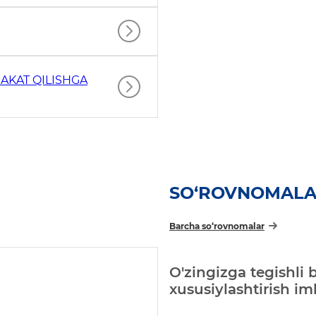
AKAT QILISHGA
SO‘ROVNOMAL
Barcha so‘rovnomalar
O'zingizga tegishli 
xususiylashtirish i