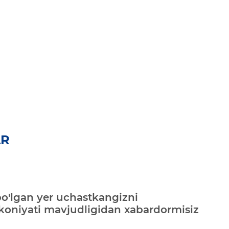
AR
bo'lgan yer uchastkangizni
mkoniyati mavjudligidan xabardormisiz