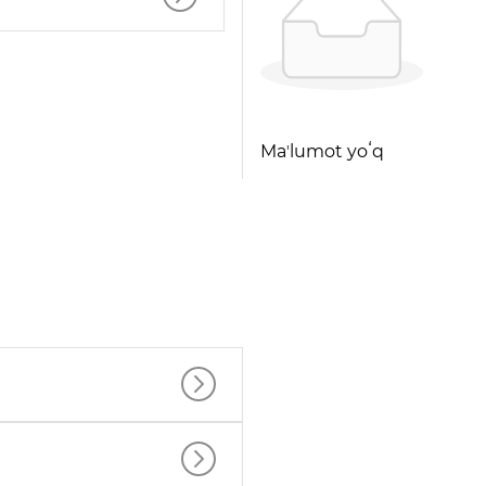
Maʼlumot yoʻq