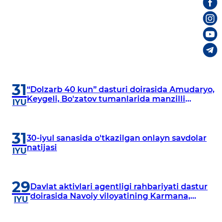
31
“Dolzarb 40 kun” dasturi doirasida Amudaryo,
Keygeli, Bo'zatov tumanlarida manzilli
IYU
o‘rganishlar olib borildi
31
30-iyul sanasida o'tkazilgan onlayn savdolar
natijasi
IYU
29
Davlat aktivlari agentligi rahbariyati dastur
doirasida Navoiy viloyatining Karmana,
IYU
Navbahor, Xatirchi va Nurota tumanlarida
o‘rganish o‘tkazmoqda