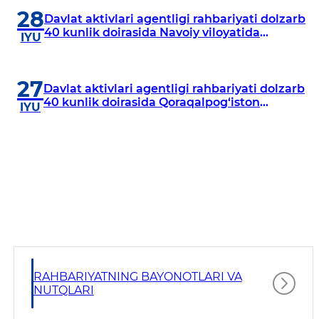
28
Davlat aktivlari agentligi rahbariyati dolzarb
40 kunlik doirasida Navoiy viloyatida
IYU
o‘rganish o‘tkazdi
27
Davlat aktivlari agentligi rahbariyati dolzarb
40 kunlik doirasida Qoraqalpog‘iston
IYU
Respublikasida o‘rganish o‘tkazmoqda
RAHBARIYATNING BAYONOTLARI VA
NUTQLARI