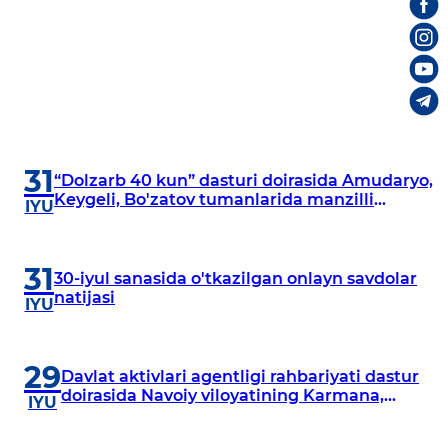
31
“Dolzarb 40 kun” dasturi doirasida Amudaryo,
Keygeli, Bo'zatov tumanlarida manzilli
IYU
o‘rganishlar olib borildi
31
30-iyul sanasida o'tkazilgan onlayn savdolar
natijasi
IYU
29
Davlat aktivlari agentligi rahbariyati dastur
doirasida Navoiy viloyatining Karmana,
IYU
Navbahor, Xatirchi va Nurota tumanlarida
o‘rganish o‘tkazmoqda