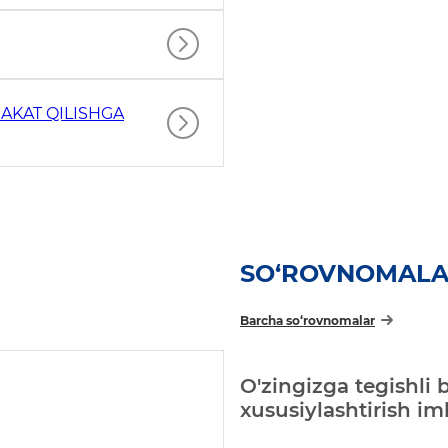
AKAT QILISHGA
SO‘ROVNOMAL
Barcha so‘rovnomalar
O'zingizga tegishli 
xususiylashtirish i