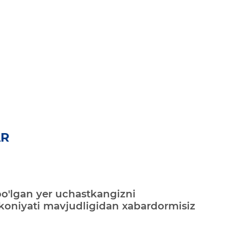
AR
bo'lgan yer uchastkangizni
mkoniyati mavjudligidan xabardormisiz