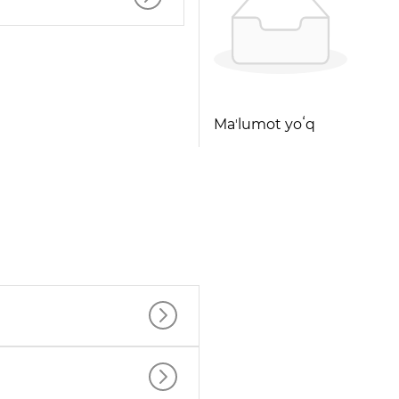
Maʼlumot yoʻq