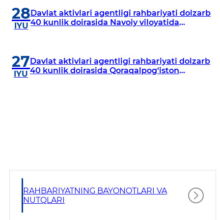
28
Davlat aktivlari agentligi rahbariyati dolzarb
40 kunlik doirasida Navoiy viloyatida
IYU
o‘rganish o‘tkazdi
27
Davlat aktivlari agentligi rahbariyati dolzarb
40 kunlik doirasida Qoraqalpog‘iston
IYU
Respublikasida o‘rganish o‘tkazmoqda
RAHBARIYATNING BAYONOTLARI VA
NUTQLARI