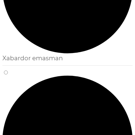
Xabardor emasman