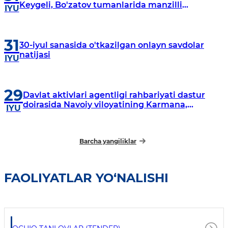
Keygeli, Bo'zatov tumanlarida manzilli
IYU
o‘rganishlar olib borildi
31
30-iyul sanasida o'tkazilgan onlayn savdolar
natijasi
IYU
29
Davlat aktivlari agentligi rahbariyati dastur
doirasida Navoiy viloyatining Karmana,
IYU
Navbahor, Xatirchi va Nurota tumanlarida
o‘rganish o‘tkazmoqda
Barcha yangiliklar
FAOLIYATLAR YO‘NALISHI