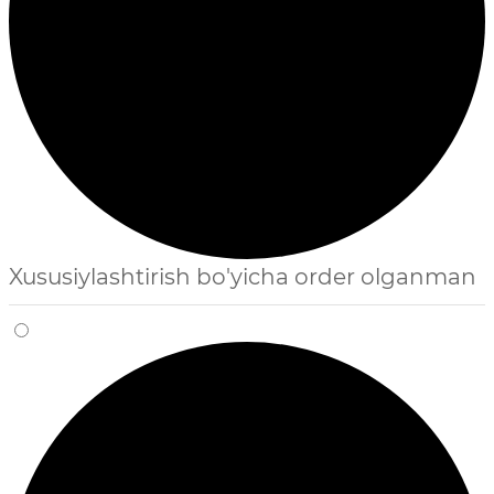
Xususiylashtirish bo'yicha order olganman