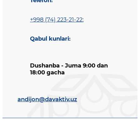
Telefon
:
+998 (74) 223-21-22
;
Qabul kunlari
:
Dushanba - Juma 9:00 dan
18:00 gacha
andijon@davaktiv.uz