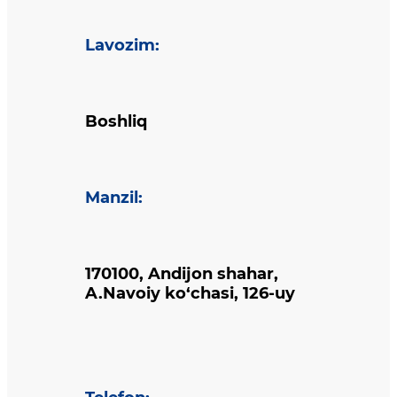
Lavozim
:
Boshliq
Manzil
:
170100, Andijon shahar,
A.Navoiy ko‘chasi, 126-uy