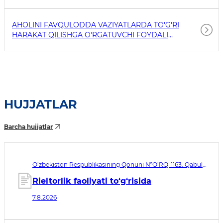
AHOLINI FAVQULODDA VAZIYATLARDA TO'G'RI
HARAKAT QILISHGA O'RGATUVCHI FOYDALI
HAVOLALAR
HUJJATLAR
Barcha hujjatlar
O‘zbekiston Respublikasining Qonuni №O‘RQ-1163. Qabul
qilingan sana 07.08.2026. Kuchga kirish sanasi 08.11.2026
Rieltorlik faoliyati to‘g‘risida
7.8.2026