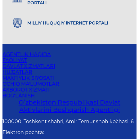
PORTALI
MILLIY HUQUQIY INTERNET PORTALI
AGENTLIK HAQIDA
FAOLIYAT
DAVLAT XIZMATLARI
HUJJATLAR
MAXFIYLIK SIYOSATI
OCHIQ MA'LUMOTLAR
AXBOROT XIZMATI
BOG‘LANISH
Oʻzbekiston Respublikasi Davlat
Aktivlarini Boshqarish Agentligi
100000, Toshkent shahri, Amir Temur shoh ko`chasi, 6
Elektron pochta
: