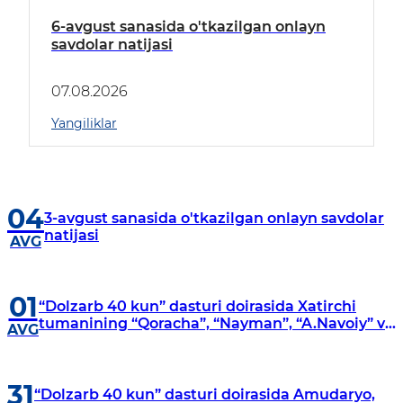
6-avgust sanasida o'tkazilgan onlayn
savdolar natijasi
07.08.2026
Yangiliklar
04
3-avgust sanasida o'tkazilgan onlayn savdolar
natijasi
AVG
01
“Dolzarb 40 kun” dasturi doirasida Xatirchi
tumanining “Qoracha”, “Nayman”, “A.Navoiy” va
AVG
“Damariq” mahallalarida manzilli o‘rganishlar
olib borildi
31
“Dolzarb 40 kun” dasturi doirasida Amudaryo,