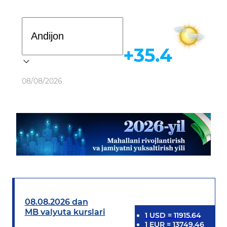
Davlat dasturi
+35.4
Ob-havo
08/08/2026
08.08.2026 dan
MB valyuta kurslari
1
USD
=
11915.64
1
EUR
=
13749.46