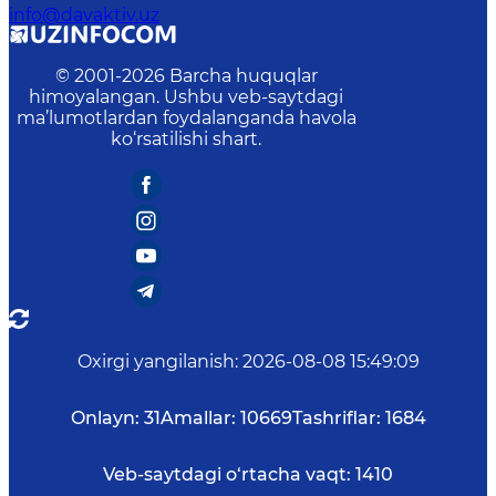
info@davaktiv.uz
© 2001-
2026
Barcha huquqlar
himoyalangan. Ushbu veb-saytdagi
ma’lumotlardan foydalanganda havola
ko‘rsatilishi shart.
Oxirgi yangilanish
:
2026-08-08 15:49:09
Onlayn:
31
Amallar:
10669
Tashriflar:
1684
Veb-saytdagi o‘rtacha vaqt:
1410