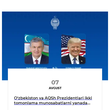
07
AVGUST
O‘zbekiston va AQSh Prezidentlari ikki
tomonlama munosabatlarni yanada
mustahkamlash istiqbollarini