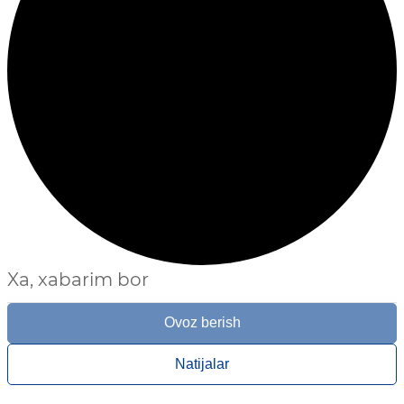
Xa, xabarim bor
Ovoz berish
Natijalar