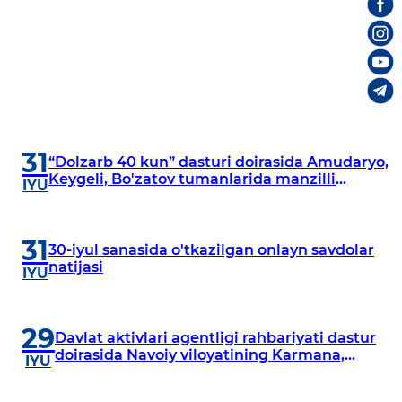
31
“Dolzarb 40 kun” dasturi doirasida Amudaryo,
Keygeli, Bo'zatov tumanlarida manzilli
IYU
o‘rganishlar olib borildi
31
30-iyul sanasida o'tkazilgan onlayn savdolar
natijasi
IYU
29
Davlat aktivlari agentligi rahbariyati dastur
doirasida Navoiy viloyatining Karmana,
IYU
Navbahor, Xatirchi va Nurota tumanlarida
o‘rganish o‘tkazmoqda