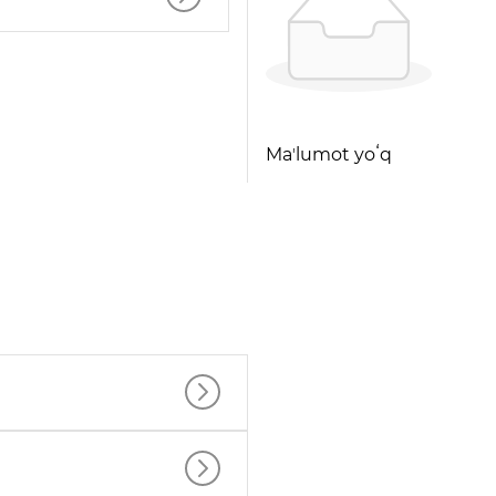
Maʼlumot yoʻq