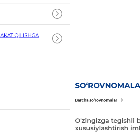
AKAT QILISHGA
SO‘ROVNOMAL
Barcha so‘rovnomalar
O'zingizga tegishli 
xususiylashtirish i