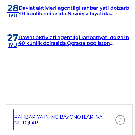
28
Davlat aktivlari agentligi rahbariyati dolzarb
40 kunlik doirasida Navoiy viloyatida
IYU
o‘rganish o‘tkazdi
27
Davlat aktivlari agentligi rahbariyati dolzarb
40 kunlik doirasida Qoraqalpog‘iston
IYU
Respublikasida o‘rganish o‘tkazmoqda
RAHBARIYATNING BAYONOTLARI VA
NUTQLARI