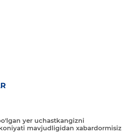
AR
bo'lgan yer uchastkangizni
mkoniyati mavjudligidan xabardormisiz