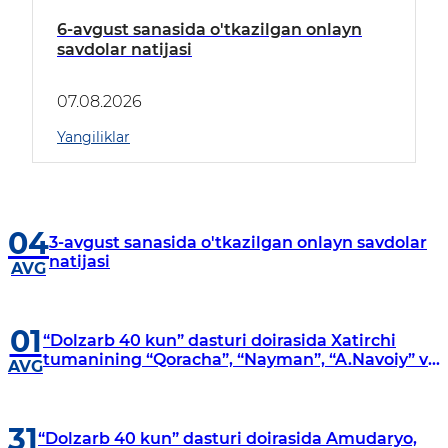
6-avgust sanasida o'tkazilgan onlayn
savdolar natijasi
07.08.2026
Yangiliklar
04
3-avgust sanasida o'tkazilgan onlayn savdolar
natijasi
AVG
01
“Dolzarb 40 kun” dasturi doirasida Xatirchi
tumanining “Qoracha”, “Nayman”, “A.Navoiy” va
AVG
“Damariq” mahallalarida manzilli o‘rganishlar
olib borildi
31
“Dolzarb 40 kun” dasturi doirasida Amudaryo,