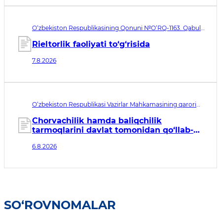
O‘zbekiston Respublikasining Qonuni №O‘RQ-1163. Qabul
qilingan sana 07.08.2026. Kuchga kirish sanasi 08.11.2026
Rieltorlik faoliyati to‘g‘risida
7.8.2026
O‘zbekiston Respublikasi Vazirlar Mahkamasining qarori
№435. Qabul qilingan sana 06.08.2026. Kuchga kirish
sanasi 07.08.2026
Chorvachilik hamda baliqchilik
tarmoqlarini davlat tomonidan qo‘llab-
quvvatlashning qo‘shimcha chora-
6.8.2026
tadbirlari to‘g‘risida
SO‘ROVNOMALAR