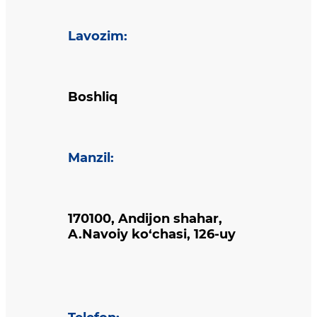
Lavozim
:
Boshliq
Manzil
:
170100, Andijon shahar,
A.Navoiy ko‘chasi, 126-uy