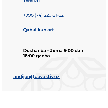
Telefon
:
+998 (74) 223-21-22
;
Qabul kunlari
:
Dushanba - Juma 9:00 dan
18:00 gacha
andijon@davaktiv.uz