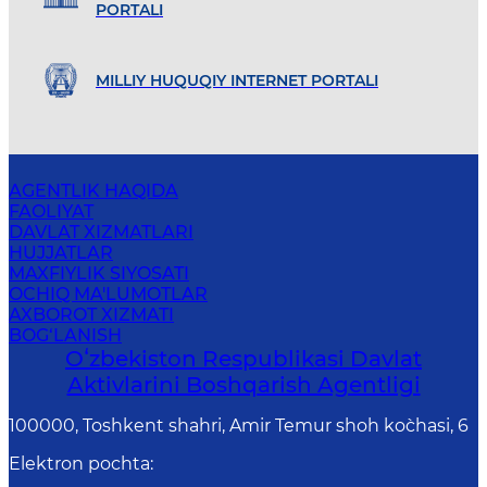
PORTALI
MILLIY HUQUQIY INTERNET PORTALI
AGENTLIK HAQIDA
FAOLIYAT
DAVLAT XIZMATLARI
HUJJATLAR
MAXFIYLIK SIYOSATI
OCHIQ MA'LUMOTLAR
AXBOROT XIZMATI
BOG‘LANISH
Oʻzbekiston Respublikasi Davlat
Aktivlarini Boshqarish Agentligi
100000, Toshkent shahri, Amir Temur shoh ko`chasi, 6
Elektron pochta
: