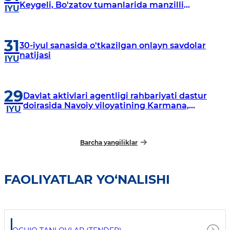
Keygeli, Bo'zatov tumanlarida manzilli
IYU
o‘rganishlar olib borildi
31
30-iyul sanasida o'tkazilgan onlayn savdolar
natijasi
IYU
29
Davlat aktivlari agentligi rahbariyati dastur
doirasida Navoiy viloyatining Karmana,
IYU
Navbahor, Xatirchi va Nurota tumanlarida
o‘rganish o‘tkazmoqda
Barcha yangiliklar
FAOLIYATLAR YO‘NALISHI