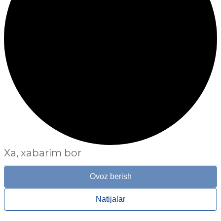
Xa, xabarim bor
Ovoz berish
Natijalar