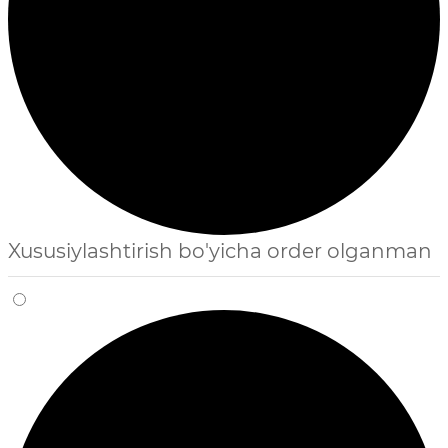
Xususiylashtirish bo'yicha order olganman