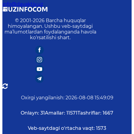
info@davaktiv.uz
© 2001-
2026
Barcha huquqlar
himoyalangan. Ushbu veb-saytdagi
ma’lumotlardan foydalanganda havola
ko‘rsatilishi shart.
Oxirgi yangilanish
:
2026-08-08 15:49:09
Onlayn:
31
Amallar:
11571
Tashriflar:
1667
Veb-saytdagi o‘rtacha vaqt:
1573