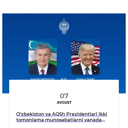
07
AVGUST
O‘zbekiston va AQSh Prezidentlari ikki
tomonlama munosabatlarni yanada
mustahkamlash istiqbollarini