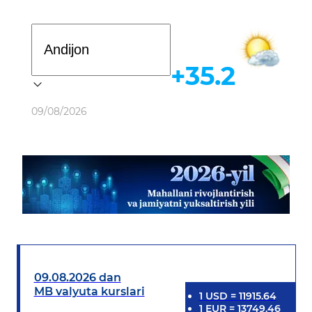
Davlat dasturi
+35.2
Ob-havo
09/08/2026
09.08.2026 dan
MB valyuta kurslari
1
USD
=
11915.64
1
EUR
=
13749.46