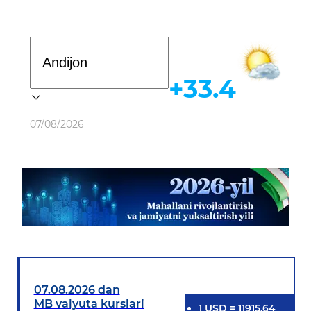
Davlat dasturi
+33.4
Ob-havo
07/08/2026
07.08.2026 dan
MB valyuta kurslari
1
USD
=
11915.64