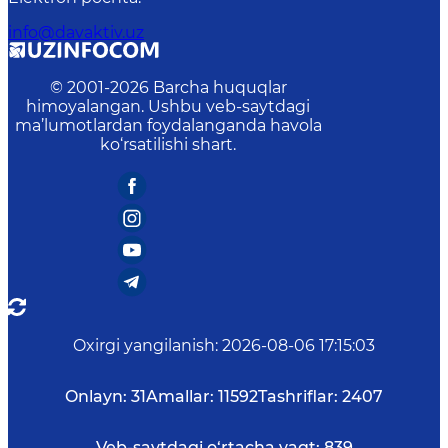
info@davaktiv.uz
© 2001-
2026
Barcha huquqlar
himoyalangan. Ushbu veb-saytdagi
ma’lumotlardan foydalanganda havola
ko‘rsatilishi shart.
Oxirgi yangilanish
:
2026-08-06 17:15:03
Onlayn:
31
Amallar:
11592
Tashriflar:
2407
Veb-saytdagi o‘rtacha vaqt:
839