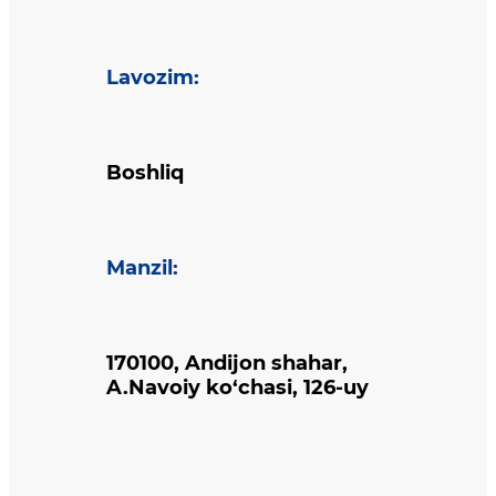
Lavozim
:
Boshliq
Manzil
:
170100, Andijon shahar,
A.Navoiy ko‘chasi, 126-uy