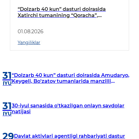
“Dolzarb 40 kun” dasturi doirasida
Xatirchi tumanining “Qoracha”,
“Nayman”, “A.Navoiy” va “Damariq”
mahallalarida manzilli o‘rganishlar olib
01.08.2026
borildi
Yangiliklar
31
“Dolzarb 40 kun” dasturi doirasida Amudaryo,
Keygeli, Bo'zatov tumanlarida manzilli
IYU
o‘rganishlar olib borildi
31
30-iyul sanasida o'tkazilgan onlayn savdolar
natijasi
IYU
29
Davlat aktivlari agentligi rahbariyati dastur