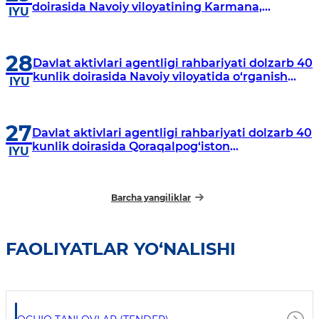
doirasida Navoiy viloyatining Karmana,
IYU
Navbahor, Xatirchi va Nurota tumanlarida
o‘rganish o‘tkazmoqda
28
Davlat aktivlari agentligi rahbariyati dolzarb 40
kunlik doirasida Navoiy viloyatida o‘rganish
IYU
o‘tkazdi
27
Davlat aktivlari agentligi rahbariyati dolzarb 40
kunlik doirasida Qoraqalpog‘iston
IYU
Respublikasida o‘rganish o‘tkazmoqda
Barcha yangiliklar
FAOLIYATLAR YO‘NALISHI