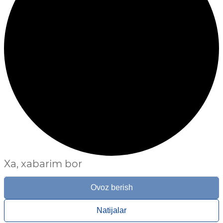
Xa, xabarim bor
Ovoz berish
Natijalar