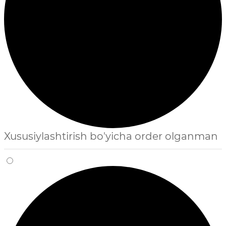
Xususiylashtirish bo'yicha order olganman