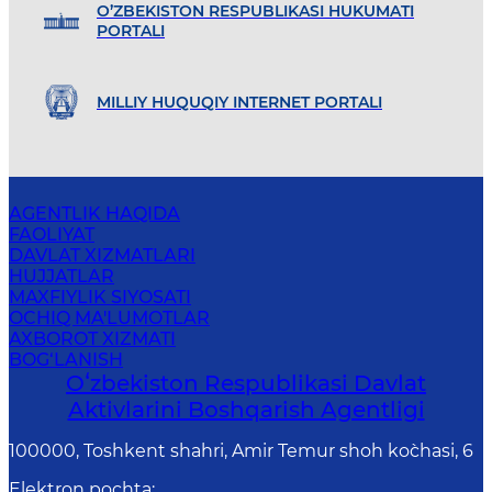
O’ZBEKISTON RESPUBLIKASI HUKUMATI
PORTALI
MILLIY HUQUQIY INTERNET PORTALI
AGENTLIK HAQIDA
FAOLIYAT
DAVLAT XIZMATLARI
HUJJATLAR
MAXFIYLIK SIYOSATI
OCHIQ MA'LUMOTLAR
AXBOROT XIZMATI
BOG‘LANISH
Oʻzbekiston Respublikasi Davlat
Aktivlarini Boshqarish Agentligi
100000, Toshkent shahri, Amir Temur shoh ko`chasi, 6
Elektron pochta
: