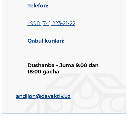
Telefon
:
+998 (74) 223-21-22
;
Qabul kunlari
:
Dushanba - Juma 9:00 dan
18:00 gacha
andijon@davaktiv.uz