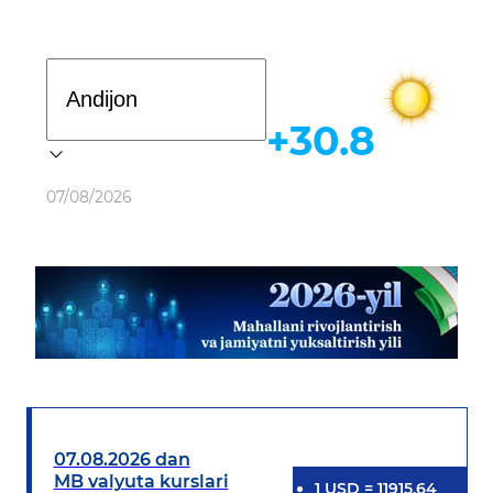
Davlat dasturi
+30.8
Ob-havo
07/08/2026
07.08.2026 dan
MB valyuta kurslari
1
USD
=
11915.64