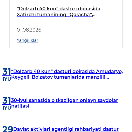
“Dolzarb 40 kun” dasturi doirasida
Xatirchi tumanining “Qoracha”,
“Nayman”, “A.Navoiy” va “Damariq”
mahallalarida manzilli o‘rganishlar olib
01.08.2026
borildi
Yangiliklar
31
“Dolzarb 40 kun” dasturi doirasida Amudaryo,
Keygeli, Bo'zatov tumanlarida manzilli
IYU
o‘rganishlar olib borildi
31
30-iyul sanasida o'tkazilgan onlayn savdolar
natijasi
IYU
29
Davlat aktivlari agentligi rahbariyati dastur