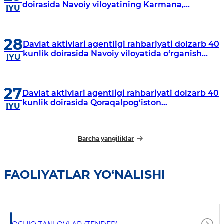
doirasida Navoiy viloyatining Karmana,
IYU
Navbahor, Xatirchi va Nurota tumanlarida
o‘rganish o‘tkazmoqda
28
Davlat aktivlari agentligi rahbariyati dolzarb 40
kunlik doirasida Navoiy viloyatida o‘rganish
IYU
o‘tkazdi
27
Davlat aktivlari agentligi rahbariyati dolzarb 40
kunlik doirasida Qoraqalpog‘iston
IYU
Respublikasida o‘rganish o‘tkazmoqda
Barcha yangiliklar
FAOLIYATLAR YO‘NALISHI