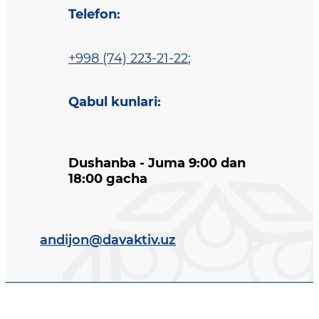
Telefon
:
+998 (74) 223-21-22
;
Qabul kunlari
:
Dushanba - Juma 9:00 dan
18:00 gacha
andijon@davaktiv.uz