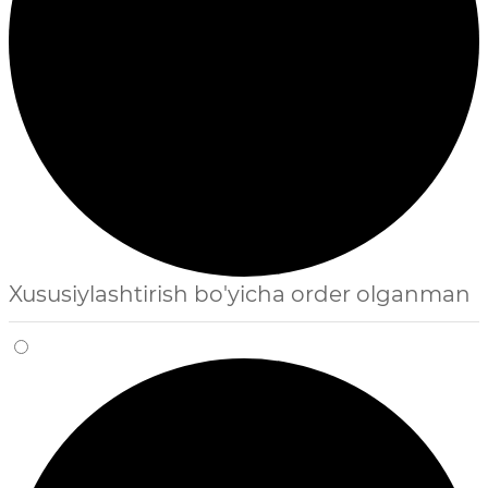
Xususiylashtirish bo'yicha order olganman