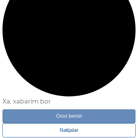
Xa, xabarim bor
Ovoz berish
Natijalar