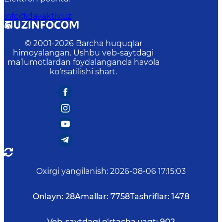
info@davaktiv.uz
© 2001-
2026
Barcha huquqlar
himoyalangan. Ushbu veb-saytdagi
ma’lumotlardan foydalanganda havola
ko‘rsatilishi shart.
Oxirgi yangilanish
:
2026-08-06 17:15:03
Onlayn:
28
Amallar:
7758
Tashriflar:
1478
Veb-saytdagi o‘rtacha vaqt:
902