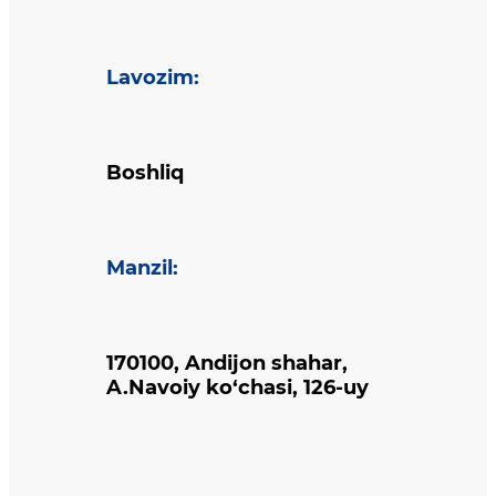
Lavozim
:
Boshliq
Manzil
:
170100, Andijon shahar,
A.Navoiy ko‘chasi, 126-uy