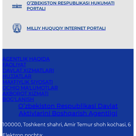
O’ZBEKISTON RESPUBLIKASI HUKUMATI
PORTALI
MILLIY HUQUQIY INTERNET PORTALI
AGENTLIK HAQIDA
FAOLIYAT
DAVLAT XIZMATLARI
HUJJATLAR
MAXFIYLIK SIYOSATI
OCHIQ MA'LUMOTLAR
AXBOROT XIZMATI
BOG‘LANISH
Oʻzbekiston Respublikasi Davlat
Aktivlarini Boshqarish Agentligi
100000, Toshkent shahri, Amir Temur shoh ko`chasi, 6
Elektron pochta
: