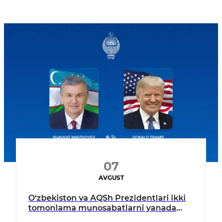
07
AVGUST
O‘zbekiston va AQSh Prezidentlari ikki
tomonlama munosabatlarni yanada
mustahkamlash istiqbollarini