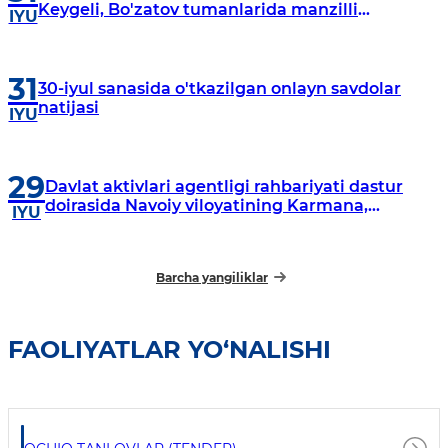
Keygeli, Bo'zatov tumanlarida manzilli
IYU
o‘rganishlar olib borildi
31
30-iyul sanasida o'tkazilgan onlayn savdolar
natijasi
IYU
29
Davlat aktivlari agentligi rahbariyati dastur
doirasida Navoiy viloyatining Karmana,
IYU
Navbahor, Xatirchi va Nurota tumanlarida
o‘rganish o‘tkazmoqda
Barcha yangiliklar
FAOLIYATLAR YO‘NALISHI