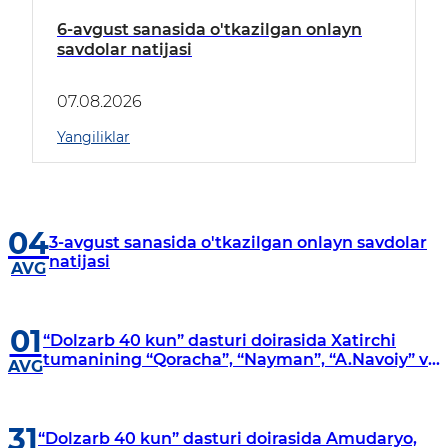
6-avgust sanasida o'tkazilgan onlayn
savdolar natijasi
07.08.2026
Yangiliklar
04
3-avgust sanasida o'tkazilgan onlayn savdolar
natijasi
AVG
01
“Dolzarb 40 kun” dasturi doirasida Xatirchi
tumanining “Qoracha”, “Nayman”, “A.Navoiy” va
AVG
“Damariq” mahallalarida manzilli o‘rganishlar
olib borildi
31
“Dolzarb 40 kun” dasturi doirasida Amudaryo,