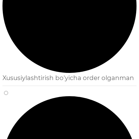
Xususiylashtirish bo'yicha order olganman