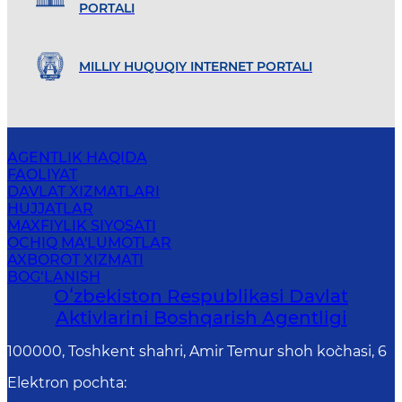
PORTALI
MILLIY HUQUQIY INTERNET PORTALI
AGENTLIK HAQIDA
FAOLIYAT
DAVLAT XIZMATLARI
HUJJATLAR
MAXFIYLIK SIYOSATI
OCHIQ MA'LUMOTLAR
AXBOROT XIZMATI
BOG‘LANISH
Oʻzbekiston Respublikasi Davlat
Aktivlarini Boshqarish Agentligi
100000, Toshkent shahri, Amir Temur shoh ko`chasi, 6
Elektron pochta
: