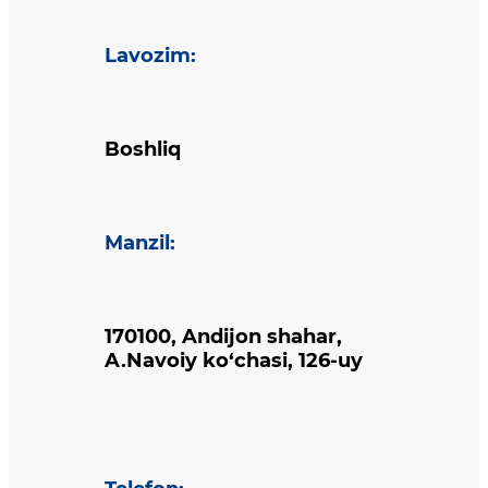
Lavozim
:
Boshliq
Manzil
:
170100, Andijon shahar,
A.Navoiy ko‘chasi, 126-uy