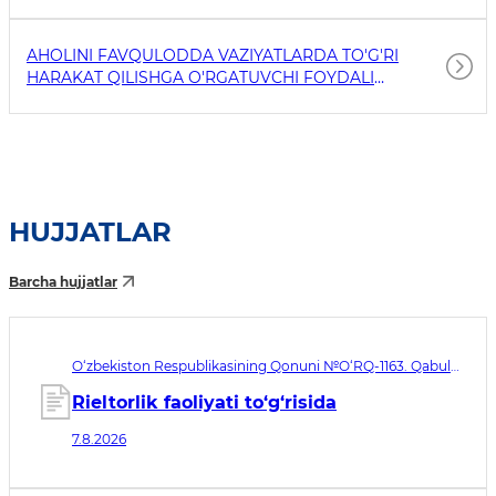
AHOLINI FAVQULODDA VAZIYATLARDA TO'G'RI
HARAKAT QILISHGA O'RGATUVCHI FOYDALI
HAVOLALAR
HUJJATLAR
Barcha hujjatlar
O‘zbekiston Respublikasining Qonuni №O‘RQ-1163. Qabul
qilingan sana 07.08.2026. Kuchga kirish sanasi 08.11.2026
Rieltorlik faoliyati to‘g‘risida
7.8.2026