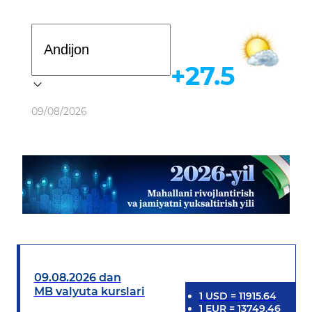
Davlat dasturi
+27.5
Ob-havo
09/08/2026
09.08.2026 dan
MB valyuta kurslari
1
USD
=
11915.64
1
EUR
=
13749.46