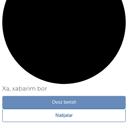
Xa, xabarim bor
Ovoz berish
Natijalar