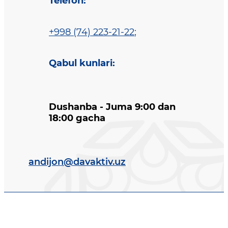
Telefon
:
+998 (74) 223-21-22
;
Qabul kunlari
:
Dushanba - Juma 9:00 dan
18:00 gacha
andijon@davaktiv.uz