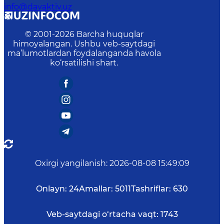
info@davaktiv.uz
© 2001-
2026
Barcha huquqlar
himoyalangan. Ushbu veb-saytdagi
ma’lumotlardan foydalanganda havola
ko‘rsatilishi shart.
Oxirgi yangilanish
:
2026-08-08 15:49:09
Onlayn:
24
Amallar:
5011
Tashriflar:
630
Veb-saytdagi o‘rtacha vaqt:
1743