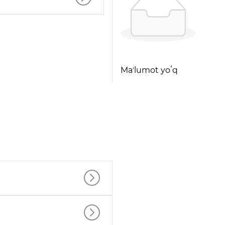
Maʼlumot yoʻq