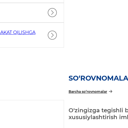
AKAT QILISHGA
SO‘ROVNOMAL
Barcha so‘rovnomalar
O'zingizga tegishli 
xususiylashtirish i