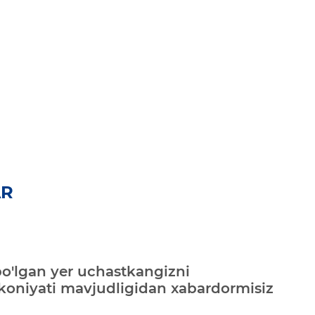
AR
bo'lgan yer uchastkangizni
mkoniyati mavjudligidan xabardormisiz