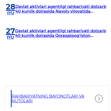
28
Davlat aktivlari agentligi rahbariyati dolzarb
40 kunlik doirasida Navoiy viloyatida
IYU
o‘rganish o‘tkazdi
27
Davlat aktivlari agentligi rahbariyati dolzarb
40 kunlik doirasida Qoraqalpog‘iston
IYU
Respublikasida o‘rganish o‘tkazmoqda
RAHBARIYATNING BAYONOTLARI VA
NUTQLARI