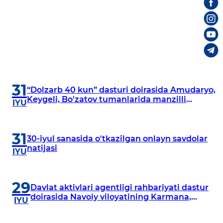
31
“Dolzarb 40 kun” dasturi doirasida Amudaryo,
Keygeli, Bo'zatov tumanlarida manzilli
IYU
o‘rganishlar olib borildi
31
30-iyul sanasida o'tkazilgan onlayn savdolar
natijasi
IYU
29
Davlat aktivlari agentligi rahbariyati dastur
doirasida Navoiy viloyatining Karmana,
IYU
Navbahor, Xatirchi va Nurota tumanlarida
o‘rganish o‘tkazmoqda