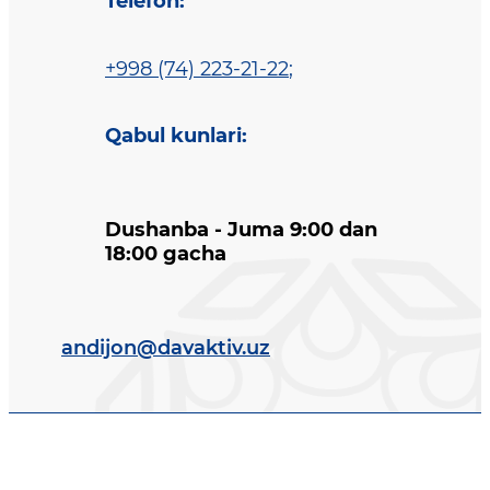
Telefon
:
+998 (74) 223-21-22
;
Qabul kunlari
:
Dushanba - Juma 9:00 dan
18:00 gacha
andijon@davaktiv.uz