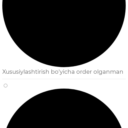
Xususiylashtirish bo'yicha order olganman