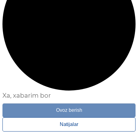
Xa, xabarim bor
Ovoz berish
Natijalar