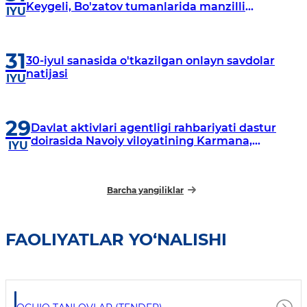
Keygeli, Bo'zatov tumanlarida manzilli
IYU
o‘rganishlar olib borildi
31
30-iyul sanasida o'tkazilgan onlayn savdolar
natijasi
IYU
29
Davlat aktivlari agentligi rahbariyati dastur
doirasida Navoiy viloyatining Karmana,
IYU
Navbahor, Xatirchi va Nurota tumanlarida
o‘rganish o‘tkazmoqda
Barcha yangiliklar
FAOLIYATLAR YO‘NALISHI