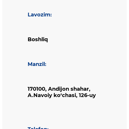
Lavozim
:
Boshliq
Manzil
:
170100, Andijon shahar,
A.Navoiy ko‘chasi, 126-uy