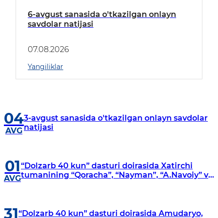
6-avgust sanasida o'tkazilgan onlayn
savdolar natijasi
07.08.2026
Yangiliklar
04
3-avgust sanasida o'tkazilgan onlayn savdolar
natijasi
AVG
01
“Dolzarb 40 kun” dasturi doirasida Xatirchi
tumanining “Qoracha”, “Nayman”, “A.Navoiy” va
AVG
“Damariq” mahallalarida manzilli o‘rganishlar
olib borildi
31
“Dolzarb 40 kun” dasturi doirasida Amudaryo,