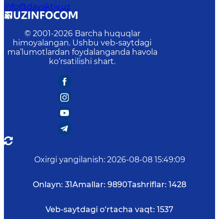
info@davaktiv.uz
© 2001-
2026
Barcha huquqlar
himoyalangan. Ushbu veb-saytdagi
ma’lumotlardan foydalanganda havola
ko‘rsatilishi shart.
Oxirgi yangilanish
:
2026-08-08 15:49:09
Onlayn:
31
Amallar:
9890
Tashriflar:
1428
Veb-saytdagi o‘rtacha vaqt:
1537