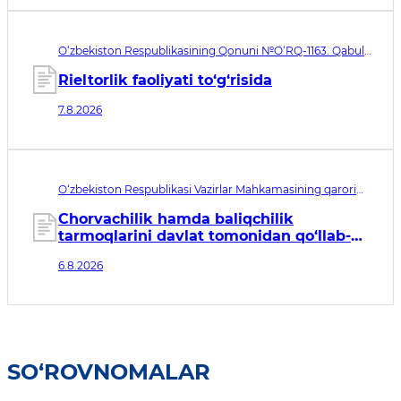
O‘zbekiston Respublikasining Qonuni №O‘RQ-1163. Qabul
qilingan sana 07.08.2026. Kuchga kirish sanasi 08.11.2026
Rieltorlik faoliyati to‘g‘risida
7.8.2026
O‘zbekiston Respublikasi Vazirlar Mahkamasining qarori
№435. Qabul qilingan sana 06.08.2026. Kuchga kirish
sanasi 07.08.2026
Chorvachilik hamda baliqchilik
tarmoqlarini davlat tomonidan qo‘llab-
quvvatlashning qo‘shimcha chora-
6.8.2026
tadbirlari to‘g‘risida
SO‘ROVNOMALAR