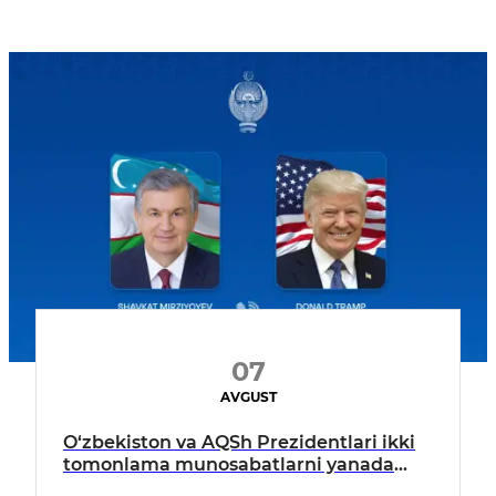
07
AVGUST
O‘zbekiston va AQSh Prezidentlari ikki
tomonlama munosabatlarni yanada
mustahkamlash istiqbollarini