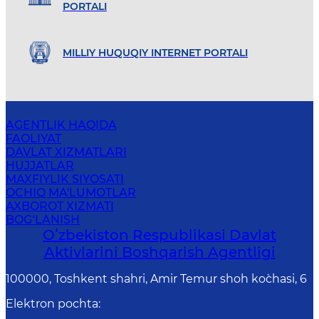
PORTALI
MILLIY HUQUQIY INTERNET PORTALI
AGENTLIK HAQIDA
FAOLIYAT
DAVLAT XIZMATLARI
HUJJATLAR
MAXFIYLIK SIYOSATI
OCHIQ MA'LUMOTLAR
AXBOROT XIZMATI
BOG‘LANISH
Oʻzbekiston Respublikasi Davlat
Aktivlarini Boshqarish Agentligi
100000, Toshkent shahri, Amir Temur shoh ko`chasi, 6
Elektron pochta
: