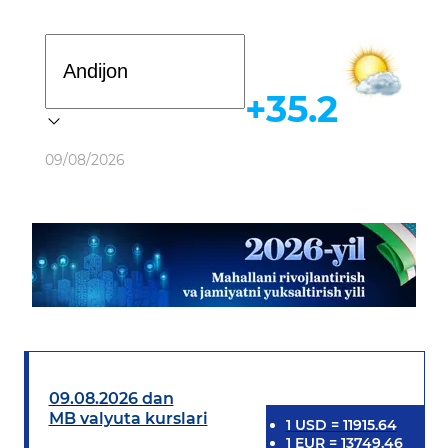
Davlat dasturi
+35.2
Ob-havo
09/08/2026
09.08.2026 dan
MB valyuta kurslari
1
USD
=
11915.64
1
EUR
=
13749.46