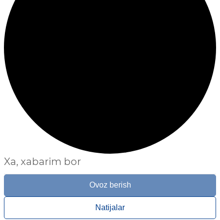
Xa, xabarim bor
Ovoz berish
Natijalar