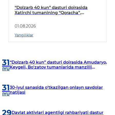
“Dolzarb 40 kun” dasturi doirasida
Xatirchi tumanining “Qoracha”,
“Nayman”, “A.Navoiy” va “Damariq”
mahallalarida manzilli o‘rganishlar olib
01.08.2026
borildi
Yangiliklar
31
“Dolzarb 40 kun” dasturi doirasida Amudaryo,
Keygeli, Bo'zatov tumanlarida manzilli
IYU
o‘rganishlar olib borildi
31
30-iyul sanasida o'tkazilgan onlayn savdolar
natijasi
IYU
29
Davlat aktivlari agentligi rahbariyati dastur