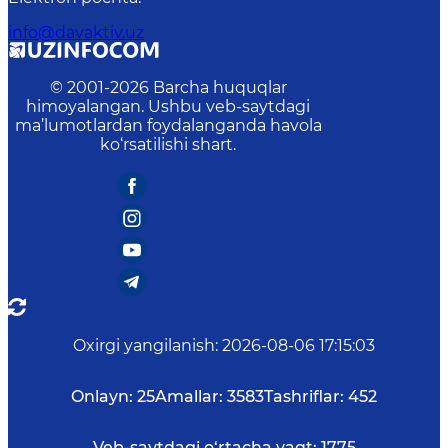
info@davaktiv.uz
© 2001-
2026
Barcha huquqlar
himoyalangan. Ushbu veb-saytdagi
ma’lumotlardan foydalanganda havola
ko‘rsatilishi shart.
Oxirgi yangilanish
:
2026-08-06 17:15:03
Onlayn:
25
Amallar:
3583
Tashriflar:
452
Veb-saytdagi o‘rtacha vaqt:
1775