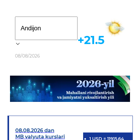
Davlat dasturi
+21.5
Ob-havo
08/08/2026
08.08.2026 dan
MB valyuta kurslari
1
USD
=
11915.64