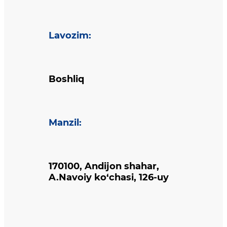
Lavozim
:
Boshliq
Manzil
:
170100, Andijon shahar,
A.Navoiy ko‘chasi, 126-uy