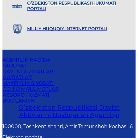
O’ZBEKISTON RESPUBLIKASI HUKUMATI
PORTALI
MILLIY HUQUQIY INTERNET PORTALI
AGENTLIK HAQIDA
FAOLIYAT
DAVLAT XIZMATLARI
HUJJATLAR
MAXFIYLIK SIYOSATI
OCHIQ MA'LUMOTLAR
AXBOROT XIZMATI
BOG‘LANISH
Oʻzbekiston Respublikasi Davlat
Aktivlarini Boshqarish Agentligi
100000, Toshkent shahri, Amir Temur shoh ko`chasi, 6
Elektron pochta
: