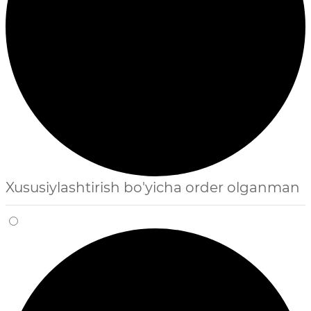
Xususiylashtirish bo'yicha order olganman