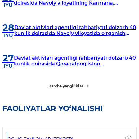
doirasida Navoiy viloyatining Karmana,
IYU
Navbahor, Xatirchi va Nurota tumanlarida
o‘rganish o‘tkazmoqda
28
Davlat aktivlari agentligi rahbariyati dolzarb 40
kunlik doirasida Navoiy viloyatida o‘rganish
IYU
o‘tkazdi
27
Davlat aktivlari agentligi rahbariyati dolzarb 40
kunlik doirasida Qoraqalpog‘iston
IYU
Respublikasida o‘rganish o‘tkazmoqda
Barcha yangiliklar
FAOLIYATLAR YO‘NALISHI