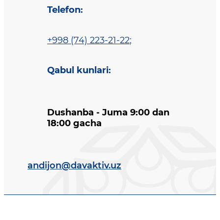
Telefon
:
+998 (74) 223-21-22
;
Qabul kunlari
:
Dushanba - Juma 9:00 dan
18:00 gacha
andijon@davaktiv.uz